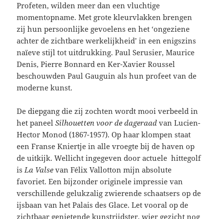
Profeten, wilden meer dan een vluchtige
momentopname. Met grote kleurvlakken brengen
zij hun persoonlijke gevoelens en het ‘ongeziene
achter de zichtbare werkelijkheid’ in een enigszins
naïeve stijl tot uitdrukking. Paul Serusier, Maurice
Denis, Pierre Bonnard en Ker-Xavier Roussel
beschouwden Paul Gauguin als hun profeet van de
moderne kunst.
De diepgang die zij zochten wordt mooi verbeeld in
het paneel
Silhouetten voor de dageraad
van Lucien-
Hector Monod (1867-1957). Op haar klompen staat
een Franse Kniertje in alle vroegte bij de haven op
de uitkijk. Wellicht ingegeven door actuele hittegolf
is
La Valse
van Félix Vallotton mijn absolute
favoriet. Een bijzonder originele impressie van
verschillende gelukzalig zwierende schaatsers op de
ijsbaan van het Palais des Glace. Let vooral op de
zichtbaar genietende kunstrijdster, wier gezicht nog