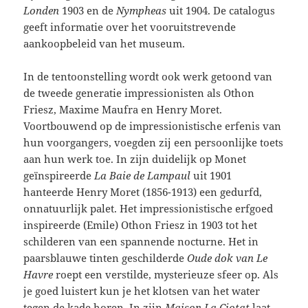
Londen
1903 en de
Nympheas
uit 1904. De catalogus
geeft informatie over het vooruitstrevende
aankoopbeleid van het museum.
In de tentoonstelling wordt ook werk getoond van
de tweede generatie impressionisten als Othon
Friesz, Maxime Maufra en Henry Moret.
Voortbouwend op de impressionistische erfenis van
hun voorgangers, voegden zij een persoonlijke toets
aan hun werk toe. In zijn duidelijk op Monet
geïnspireerde
La Baie de Lampaul
uit 1901
hanteerde Henry Moret (1856-1913) een gedurfd,
onnatuurlijk palet. Het impressionistische erfgoed
inspireerde (Emile) Othon Friesz in 1903 tot het
schilderen van een spannende nocturne. Het in
paarsblauwe tinten geschilderde
Oude dok van Le
Havre
roept een verstilde, mysterieuze sfeer op. Als
je goed luistert kun je het klotsen van het water
tegen de kade horen. In zijn
Maison La Ciotat
laat