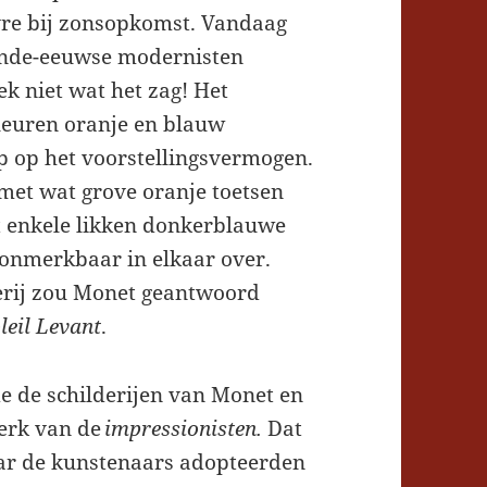
vre bij zonsopkomst. Vandaag
iende-eeuwse modernisten
ek niet wat het zag! Het
leuren oranje en blauw
p op het voorstellingsvermogen.
met wat grove oranje toetsen
 enkele likken donkerblauwe
 onmerkbaar in elkaar over.
derij zou Monet geantwoord
leil Levant
.
e de schilderijen van Monet en
werk van de
impressionisten.
Dat
ar de kunstenaars adopteerden