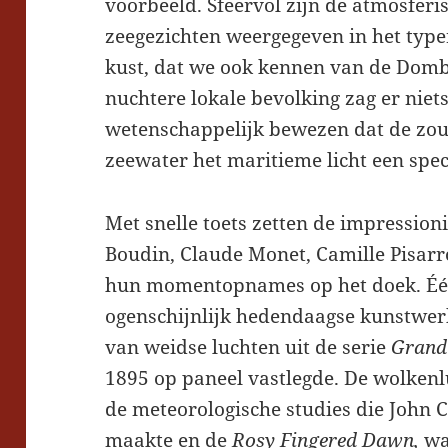
voorbeeld. Sfeervol zijn de atmosferi
zeegezichten weergegeven in het type
kust, dat we ook kennen van de Domb
nuchtere lokale bevolking zag er niet
wetenschappelijk bewezen dat de zou
zeewater het maritieme licht een spec
Met snelle toets zetten de impression
Boudin, Claude Monet, Camille Pisarr
hun momentopnames op het doek. Één
ogenschijnlijk hedendaagse kunstwerk
van weidse luchten uit de serie
Grand 
1895 op paneel vastlegde. De wolke
de meteorologische studies die John 
maakte en de
Rosy Fingered Dawn,
wa