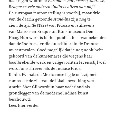
haar eigen woorden:
Europa is van Picasso, Matisse,
Braque en vele anderen. India is alleen van mij.”
De surrogaat tentoonstelling is voorbij, maar drie
van de daarin getoonde
stand-ins
zijn nog te
zien:
de
Sybille (
1929) van Picasso
en stillevens
van
Matisse en
Braque uit Kunstmuseum Den
Haag. Hun werk is
bij het publiek heel wat bekender
dan de Indiase ster die nu schittert in de Drentse
museumzalen. Goed mogelijk dat je nog nooit hebt
gehoord van de kunstenares die wegens haar
baanbrekende werk en vrijgevochten levensstijl wel
wordt omschreven als de Indiase Frida
Kahlo. Evenals de Mexicaanse legde ook zij met
compassie de ziel van de lokale bevolking vast.
Amrita Sher Gil wordt in haar vaderland als
grondlegger van de moderne Indiase kunst
beschouwd.
Lees hier verder