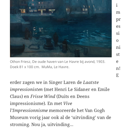
i
m
pr
es
si
o
ni
st
e
Othon Friesz, De oude haven van Le Havre bij avond, 1903.
Doek 81 x 100 cm. MuMa, Le Havre.
n!
E
erder zagen we in Singer Laren de
Laatste
impressionisten
(met Henri Le Sidaner en Emile
Claus) en
Frisse Wind
(Duits en Deens
impressionisme). En met
Vive
l’Impressionnisme
memoreerde het Van Gogh
Museum vorig jaar ook al de ‘uitvinding’ van de
stroming. Nou ja, uitvinding…