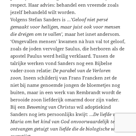
respect. Haar advies: behandel een vreemde zoals
jezelf behandeld wilt worden.
Volgens Stefan Sanders is …
’Geloof niet persé
gemaakt voor heiligen, maar juist ook voor mensen
die dreigen om te vallen’,
maar het isnet andersom.
‘Omgevallen mensen’ kwamen nà hun val tot geloof,
zoals de joden vervolger Saulus, die herboren als de
apostel Paulus werd heilig verklaard. Tussen de
talrijke werken vond Sanders nog een Bijbelse
vader-zoon relatie:
De parabel van de Verloren
zoon.
Ineen schilderij van Frans Francken zet de
niet bij name genoemde jongen de bloemetjes nog
buiten, maar in een werk van Rembrandt wordt de
berooide zoon liefderijk omarmd door zijn vader.
Bij een
Bewening van Christus
wil adoptiekind
Sanders nog iets persoonlijks kwijt: …
De liefde van
Maria om het kind van God onvoorwaardelijk te
ontvangen getuigt van liefde die de biologische wetten