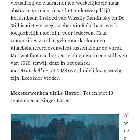
vertaalt zij de waargenomen werkelijkheid naar
abstracte vormen, maar het onderwerp blijft
herkenbaar. Invloed van Wassily Kandinsky en De
Stijl is niet ver weg. Loeber vindt dat haar werk
toegankelijk moet zijn voor iedereen. Haar
composities worden gekenmerkt door een
uitgebalanceerd evenwicht tussen kleur en vorm.
Met wat fantasie herken je bloemen in een stilleven
van 1928, terwijl deze in het paneel
met
Aronskelken
uit 1928 overduidelijk aanwezig
zijn.
Lees hier verder.
Meesterwerken uit Le Havre.
Tot en met 13
september in Singer Laren
Al
w
ee
r