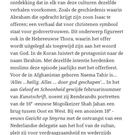
ontdekking dat in elk van deze culturen dezelfde
verhalen voorkomen. Zoals de geschiedenis waarin
Abraham die opdracht krijgt zijn zoon Isaac te
offeren; een verhaal dat voor christenen symbool
staat voor godsvertrouwen. Dit onderwerp figureert
ook in de Hebreeuwse Thora, waarin het offer
wordt uitgelegd als toegewijd zijn aan het woord
van God. In de Koran luistert de protagonist naar de
naam Ibrahim. Met dezelfde intentie herdenken
moslims deze episode jaarlijks met het offerfeest.
Voor de in Afghanistan geboren Naema Tahir is
…
‘Alles …heilig. Alles … door god geschapen’
… In het
aan
Geloof en Schoonheid
gewijde februarinummer
van
Kunstschrift
, noemt zij Rembrandts portretten
e
van de 16
-eeuwse Mogolkeizer Shah Jahan een
e
brug tussen Oost en West. Bij een anoniem 18
-
eeuws
Gezicht op Smyrna
met de ontvangst van een
Nederlandse delegatie aan het hof van de sultan,
pleit zij voor verdraagzaamheid en wederzijds