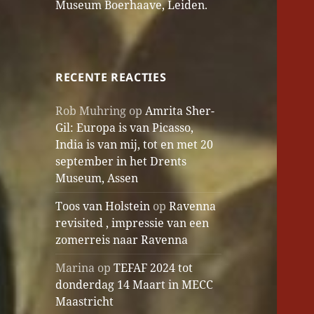
Museum Boerhaave, Leiden.
RECENTE REACTIES
Rob Muhring
op
Amrita Sher-
Gil: Europa is van Picasso,
India is van mij, tot en met 20
september in het Drents
Museum, Assen
Toos van Holstein
op
Ravenna
revisited , impressie van een
zomerreis naar Ravenna
Marina
op
TEFAF 2024 tot
donderdag 14 Maart in MECC
Maastricht