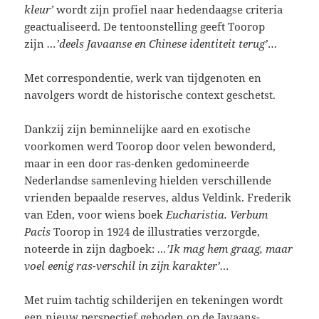
kleur’
wordt zijn profiel naar hedendaagse criteria
geactualiseerd. De tentoonstelling geeft
Toorop
zijn
…’deels Javaanse en Chinese identiteit terug’
…
Met correspondentie, werk van tijdgenoten en
navolgers wordt de historische context geschetst.
Dankzij zijn beminnelijke aard en exotische
voorkomen werd Toorop door velen bewonderd,
maar in een door ras-denken gedomineerde
Nederlandse samenleving hielden verschillende
vrienden bepaalde reserves, aldus Veldink. Frederik
van Eden, voor wiens boek
Eucharistia. Verbum
Pacis
Toorop in 1924 de illustraties verzorgde,
noteerde in zijn dagboek:
…’Ik mag hem graag, maar
voel eenig ras-verschil in zijn karakter’…
Met ruim tachtig schilderijen en tekeningen wordt
een nieuw perspectief geboden op de Javaans-