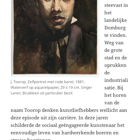
steevast in
het
landelijke
Domburg
te vinden.
Weg van
de grote
stad en de
oprukken
de
industriali
J. Toorop, Zelfportret met rode baret, 1881.
satie. Bij
Waterverf op aquarelpapier, 29 x 19 cm. Singer
Laren. Bruikleen uit particulier bezit
het horen
van de
naam Toorop denken kunstliefhebbers wellicht aan
deze episode uit zijn carrière. In deze jaren
schilderde de sociaal geëngageerde kunstenaar het
eenvoudige leven van hardwerkende boeren en