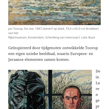
Jan Toorop, De zee, 1887,olieverf op doek, 74,4 x 65,9 cm Bruikleen
van het
Rijksmuseum, Amsterdam. Schenking van mevrouw I. Lohr, Baze
Geïnspireerd door tijdgenoten ontwikkelde Toorop
een eigen unieke beeldtaal, waarin Europese- en
Javaanse elementen samen komen.
De
in
La
re
n
ge
pr