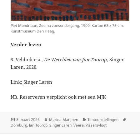
Piet Mondriaan, Zee na zonsondergang, 1909. Karton 63 x 75 cm.
Kunstmuseum Den Haag.
Verder lezen
:
S. Veldink e.a.,
De Werelden van Jan Toorop
, Singer
Laren, 2026.
Link:
Singer Laren
NB. Reserveren verplicht ook met een MJK
Geplaatst
Auteur
Categorieën
Tags
8 maart 2026
Marina Marijnen
Tentoonstellingen
op
Domburg
,
Jan Toorop
,
Singer Laren
,
Veere
,
Vissersvloot
Bericht