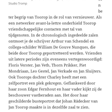
Studio Tromp
n
be
ter begrip van Toorop in de rol van vernieuwer. Als
een netwerker avant-la-lettre onderhield Toorop
vriendschappelijke contacten met tal van
tijdgenoten. In de chronologisch ingedeelde zalen
ontmoet je de schrijver Arthur van Schendel en
collega-schilder William De Gouve Nunques, die
beide door Toorop geportretteerd werden. Vrienden
uit latere periodes zijn eveneens vertegenwoordigd:
Floris Verster, Jan Veth, Thorn Prikker, Piet
Mondriaan, Leo Gestel, Jan Verkade en Jan Sluijters.
Ook Toorops dochter Charley heeft met een
zelfportret een plek gekregen. Geflankeerd door
haar zoon Edgar Fernhout en haar vader kijkt zij de
beschouwer vastberaden aan. Het door haar
geschilderde busteportret dat Johan Rädecker van
Jan Toorop maakte is in dezelfde zaal te zien.