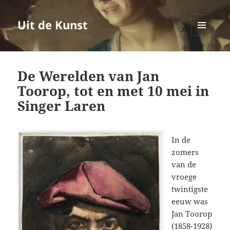
Uit de Kunst
MENU
EN
WIDGETS
De Werelden van Jan
Toorop, tot en met 10 mei in
Singer Laren
In de
zomers
van de
vroege
twintigste
eeuw was
Jan Toorop
(1858-1928)