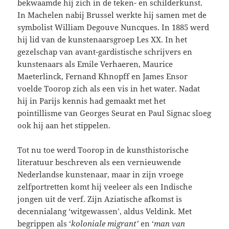
bekwaamde hij zich in de teken- en schilderkunst.
In Machelen nabij Brussel werkte hij samen met de
symbolist William Degouve Nuncques. In 1885 werd
hij lid van de kunstenaarsgroep Les XX. In het
gezelschap van avant-gardistische schrijvers en
kunstenaars als Emile Verhaeren, Maurice
Maeterlinck, Fernand Khnopff en James Ensor
voelde Toorop zich als een vis in het water. Nadat
hij in Parijs kennis had gemaakt met het
pointillisme van Georges Seurat en Paul Signac sloeg
ook hij aan het stippelen.
Tot nu toe werd Toorop in de kunsthistorische
literatuur beschreven als een vernieuwende
Nederlandse kunstenaar, maar in zijn vroege
zelfportretten komt hij veeleer als een Indische
jongen uit de verf. Zijn Aziatische afkomst is
decennialang ‘witgewassen’, aldus Veldink. Met
begrippen als ‘
koloniale migrant’
en ‘
man van