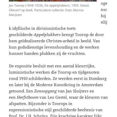
oge
Jan Toorop (1858-1928), De appelplukkers, 1905. Detail.
nsc
Olieverf op doek. Particuliere collectie. Foto: Marina
Marijnen
hij
nlij
k idyllische in divisionistische toets
geschilderde
Appelplukkers
brengt Toorop de door
hem geïdealiseerde
Christen-arbeid
in beeld. Van
hun godsdienstige levenshouding en de werken
hunner handen plukken zij de vruchten
.
De expositie besluit met een aantal kleurrijke,
luministische werken die Toorop en tijdgenoten
rond 1910 schilderden. Ze werden eerst in Domburg
en later bij de Moderne Kunstkring in Amsterdam
getoond. Een
Zonsopgang
van Jan Sluijters en
een
Herfstboom
van Leo Gestel, waar de kleuren van
afspatten. Bijzonder is Toorops in
expressionistische stijl geschilderde beeltenis van
Prof. Dr. J.H. Schrörs. Zijn krachtige karakter lijkt