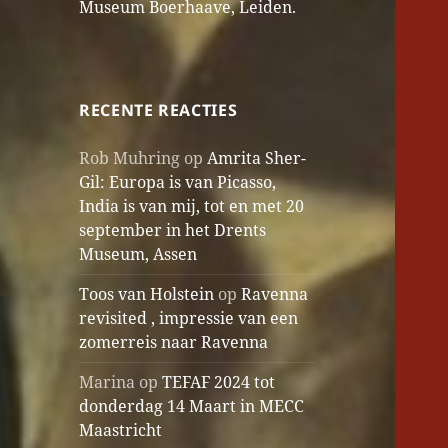
Museum Boerhaave, Leiden.
RECENTE REACTIES
Rob Muhring
op
Amrita Sher-
Gil: Europa is van Picasso,
India is van mij, tot en met 20
september in het Drents
Museum, Assen
Toos van Holstein
op
Ravenna
revisited , impressie van een
zomerreis naar Ravenna
Marina
op
TEFAF 2024 tot
donderdag 14 Maart in MECC
Maastricht