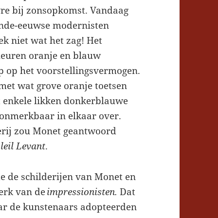
vre bij zonsopkomst. Vandaag
iende-eeuwse modernisten
ek niet wat het zag! Het
leuren oranje en blauw
p op het voorstellingsvermogen.
met wat grove oranje toetsen
 enkele likken donkerblauwe
 onmerkbaar in elkaar over.
derij zou Monet geantwoord
leil Levant
.
e de schilderijen van Monet en
werk van de
impressionisten.
Dat
ar de kunstenaars adopteerden