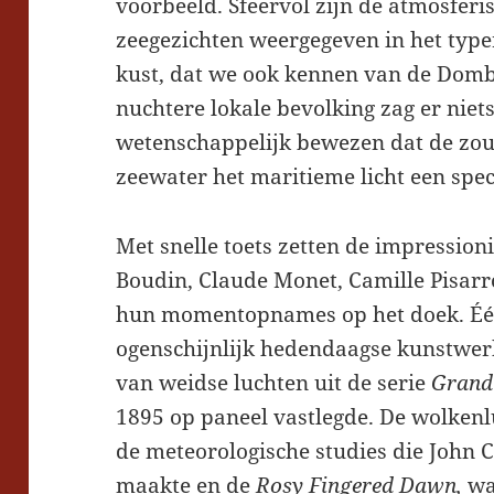
voorbeeld. Sfeervol zijn de atmosferi
zeegezichten weergegeven in het type
kust, dat we ook kennen van de Domb
nuchtere lokale bevolking zag er niet
wetenschappelijk bewezen dat de zou
zeewater het maritieme licht een spec
Met snelle toets zetten de impression
Boudin, Claude Monet, Camille Pisarr
hun momentopnames op het doek. Één
ogenschijnlijk hedendaagse kunstwerk
van weidse luchten uit de serie
Grand 
1895 op paneel vastlegde. De wolke
de meteorologische studies die John 
maakte en de
Rosy Fingered Dawn,
wa