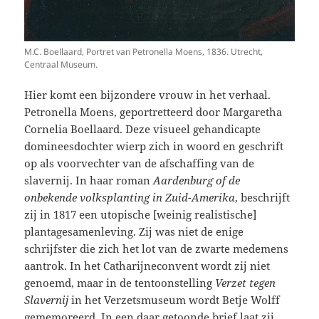
M.C. Boellaard, Portret van Petronella Moens, 1836. Utrecht,
Centraal Museum.
Hier komt een bijzondere vrouw in het verhaal.
Petronella Moens, geportretteerd door Margaretha
Cornelia Boellaard. Deze visueel gehandicapte
domineesdochter wierp zich in woord en geschrift
op als voorvechter van de afschaffing van de
slavernij. In haar roman
Aardenburg of de
onbekende volksplanting in Zuid-Amerika
, beschrijft
zij in 1817 een utopische [weinig realistische]
plantagesamenleving. Zij was niet de enige
schrijfster die zich het lot van de zwarte medemens
aantrok. In het Catharijneconvent wordt zij niet
genoemd, maar in de tentoonstelling
Verzet tegen
Slavernij
in het Verzetsmuseum wordt Betje Wolff
gememoreerd. In een daar getoonde brief laat zij