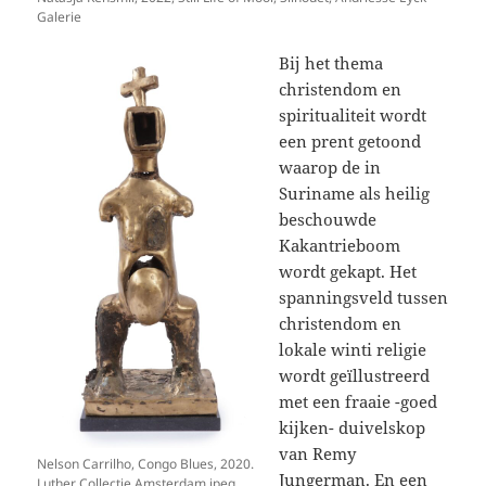
Galerie
Bij het thema
christendom en
spiritualiteit wordt
een prent getoond
waarop de in
Suriname als heilig
beschouwde
Kakantrieboom
wordt gekapt. Het
spanningsveld tussen
christendom en
lokale winti religie
wordt geïllustreerd
met een fraaie -goed
kijken- duivelskop
van Remy
Nelson Carrilho, Congo Blues, 2020.
Jungerman. En een
Luther Collectie Amsterdam.jpeg