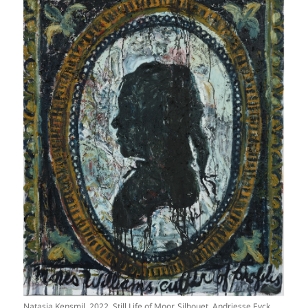
Natasja Kensmil, 2022, Still Life of Moor, Silhouet, Andriesse Eyck