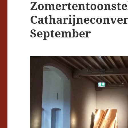
Zomertentoonste
Catharijneconven
September