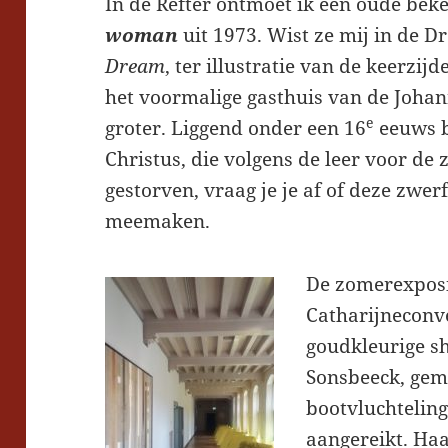
In de Refter ontmoet ik een oude be
woman
uit 1973. Wist ze mij in de D
Dream
, ter illustratie van de keerzijd
het voormalige gasthuis van de Johann
e
groter. Liggend onder een 16
eeuws b
Christus, die volgens de leer voor de
gestorven, vraag je je af of deze zwer
meemaken.
De zomerexpos
Catharijneconv
goudkleurige s
Sonsbeeck, gema
bootvluchteling
aangereikt. Ha