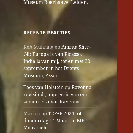
Museum Boerhaave, Leiden.
RECENTE REACTIES
Rob Muhring
op
Amrita Sher-
Gil: Europa is van Picasso,
India is van mij, tot en met 20
september in het Drents
Museum, Assen
Toos van Holstein
op
Ravenna
revisited , impressie van een
zomerreis naar Ravenna
Marina
op
TEFAF 2024 tot
donderdag 14 Maart in MECC
Maastricht