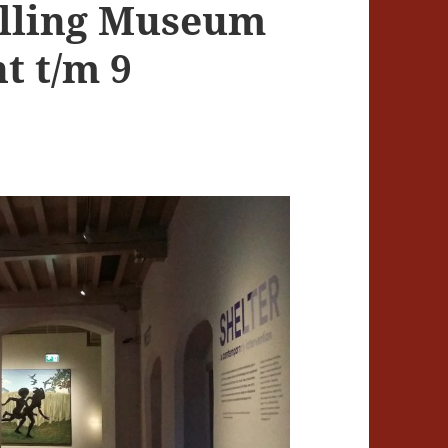
lling Museum
t t/m 9