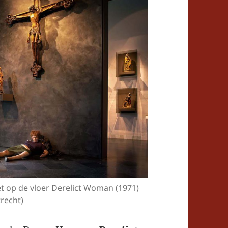
 op de vloer Derelict Woman (1971)
recht)