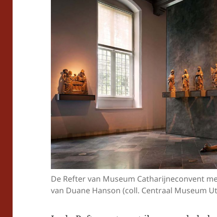
De Refter van Museum Catharijneconvent met
van Duane Hanson (coll. Centraal Museum Ut