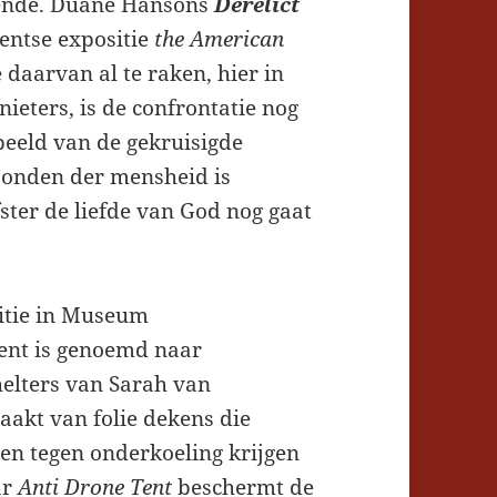
kende. Duane Hansons
Derelict
rentse expositie
the American
e daarvan al te raken, hier in
ieters, is de confrontatie nog
eeld van de gekruisigde
 zonden der mensheid is
fster de liefde van God nog gaat
itie in Museum
ent is genoemd naar
helters van Sarah van
akt van folie dekens die
en tegen onderkoeling krijgen
ar
Anti
Drone Tent
beschermt de