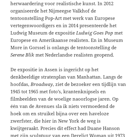
herwaardering voor realistische kunst. In 2012
organiseerde het Nijmeegse Valkhof de
tentoonstelling Pop-Art met werk van Europese
vertegenwoordigers en in 2014 presenteerde het
Ludwig Museum de expositie
Ludwig Goes Pop
met
Europese en Amerikaanse realisten. En in Museum
More in Gorssel is onlangs de tentoonstelling de
Serene Blik
met Nederlandse realisten geopend.
De expositie in Assen is ingericht op het
denkbeeldige stratenplan van Manhattan. Langs de
hoofdas,
Broadway
, ziet de bezoeker een tijdlijn van
1945 tot 1965 met foto’s, krantenknipsels en
filmbeelden van de woelige naoorlogse jaren. Op
één van de Avenues sla ik niets vermoedend de
hoek om en struikel bijna over een haveloze
zwerfster, die hier in New York de weg is
kwijtgeraakt. Precies dit effect had Duane Hanson
met zijn sculptuur van een Derelict Woman uit 1973