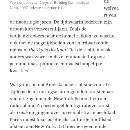
de
Yvonne Jacquette, Chrysler Building Composite at
welvaa
Dusk, 1997, private collection NY
rt van
de naoorlogse jaren. De tijd waarin iedereen zijn
droom kon verwezenlijken. Zoals de
wolkenkrabbers naar de hemel reikten, zo was het
ook met de mogelijkheden voor hardwerkende
mensen:
the sky is the limit
! Dat de realiteit vaak
anders was wordt in deze tentoonstelling ook
getoond naast politieke en maatschappelijke
kwesties.
Wat ging aan dat Amerikaanse realisme vooraf?
Tijdens de na-oorlogse jaren gooiden kunstenaars
van de zogenoemde New York School het roer
radicaal om. Zij bestempelden figuratieve kunst
als
trash
en gingen over op een abstracte beeldtaal.
Parijs moest haar positie als ‘culturele hoofdstad’
afstaan aan New York. Dat hiermee geen einde