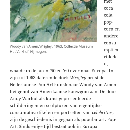
met
coca
cola,
pop-
corn en
andere
consu
Woody van Amen,’Wrigley’, 1963, Collectie Museum
mptiea
Het Valkhof, Nijmegen.
rtikele
n,
waaide in de jaren ’50 en ’60 over naar Europa. In
zijn uit 1963 daterende doek
Wrigley
prijst de
Nederlandse Pop-Art kunstenaar Woody van Amen
het genot van Amerikaanse kauwgom aan. De door
Andy Warhol als kunst gepresenteerde
schilderingen en sculpturen van eigentijdse
consumptieartikelen en portretten van
celebrities
,
zijn de geschiedenis in gegaan als popular art: Pop-
Art. Sinds enige tijd bestaat ook in Europa