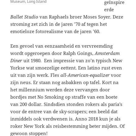
Museum, Long Island
geïnspire
erde
Ballet Studio
van Raphaels broer Moses Soyer. Deze
stroming zet zich in de jaren ’70 af tegen het
emotieloze fotorealisme van de jaren ’60.
Een gevoel van eenzaamheid en vervreemding
wordt opgeroepen door Ralph Goings,
Amsterdam
Diner
uit 1980. Een impressie van zo’n typisch New
Yorkse wat smoezelige eettent. Een latino rust even
uit van zijn werk. Fles
all-American-equalizer
voor
zijn neus. Er staan nog asbakken op tafel. Kort na
het millennium werden deze vervangen door
bordjes met No Smoking op straffe van een boete
van 200 dollar. Sindsdien stonden rokers als paria’s
voor de entree van de sky-scrapers; een beeld dat
inmiddels ook verdwenen is. Anno 2018 kun je als
roker New York als reisbestemming beter mijden. Of
gewoon stoppen!