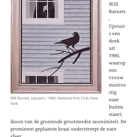
Will
Barnets
,
Upstair
s
een
doek
uit
1980,
waarop
een
vrouw
mistroo
stig
Will Barnet, Upstairs, 1980, National Arts Club, New
naar
York
buiten
staart;
ikoon van de groeiende grootsteedse anonimiteit. De
prominent geplaatste kraai onderstreept de nare
sfeer.