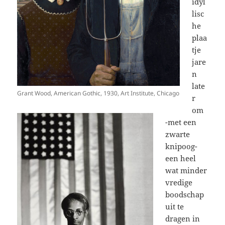
idyl
lisc
he
plaa
tje
jare
n
late
Grant Wood, American Gothic, 1930, Art Institute, Chicago
r
om
-met een
zwarte
knipoog-
een heel
wat minder
vredige
boodschap
uit te
dragen in