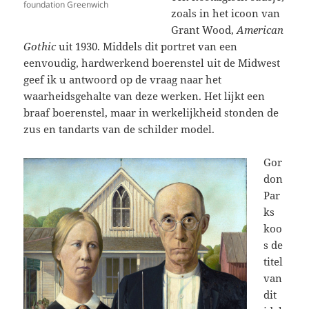
foundation Greenwich
zoals in het icoon van
Grant Wood,
American
Gothic
uit 1930. Middels dit portret van een
eenvoudig, hardwerkend boerenstel uit de Midwest
geef ik u antwoord op de vraag naar het
waarheidsgehalte van deze werken. Het lijkt een
braaf boerenstel, maar in werkelijkheid stonden de
zus en tandarts van de schilder model.
Gor
don
Par
ks
koo
s de
titel
van
dit