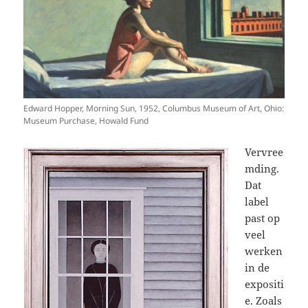
Edward Hopper, Morning Sun, 1952, Columbus Museum of Art, Ohio:
Museum Purchase, Howald Fund
Vervree
mding.
Dat
label
past op
veel
werken
in de
expositi
e. Zoals