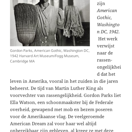
zijn
American
Gothic,
Washingto
n DC, 1942
.
Het werk
verwijst
Gordon Parks, American Gothic, Washington DC,
naar de
1942 Harvard Art Museum/Fogg Museum,
rassen-
Cambridge MA
ongelijkhei
d dat het
leven in Amerika, vooral in het zuiden in die jaren
beheerst. De tijd van Martin Luther King als
voorvechter van rassengelijkheid. Gordon Parks liet
Ella Watson, een schoonmaakster bij de Federale
overheid, gewapend met mob en bezem poseren
voor de Amerikaanse vlag. De veelgeroemde
American Dream zal voor haar wel altijd
onbereikbaar zijn gebleven, al kreeg ze met deze