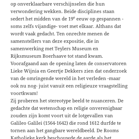
op onverklaarbare verschijnselen die hun
verwondering wekken. Beide disciplines staan
e
sedert het midden van de 19
eeuw op gespannen -
soms zelfs vijandige- voet met elkaar. Althans dat
wordt vaak gedacht. Ten onrechte menen de
samenstellers van deze expositie, die in
samenwerking met Teylers Museum en
Rijksmuseum Boerhaave tot stand kwam.
Voorafgaand aan de opening laten de conservatoren
Lieke Wijnia en Geertje Dekkers zien dat onderzoek
van de omringende wereld in het verleden -maar
ook nu nog- juist vanuit een religieuze vraagstelling
voortkwam!
Zij proberen het stereotype beeld te nuanceren. De
gedachte dat wetenschap en religie onverenigbaar
zouden zijn komt voort uit de lotgevallen van
Galileo Galilei (1564-1642) die rond 1612 durfde te
tornen aan het gangbare wereldbeeld. De Rooms
Katholieke kerk beschouwde de aarde als het