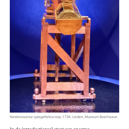
Newtoniaanse spiegeltelescoop, 1736. Leiden, Museum Boerhaave.