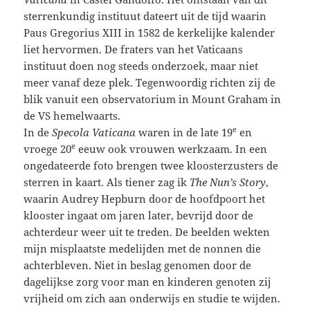
sterrenkundig instituut dateert uit de tijd waarin
Paus Gregorius XIII in 1582 de kerkelijke kalender
liet hervormen. De fraters van het Vaticaans
instituut doen nog steeds onderzoek, maar niet
meer vanaf deze plek. Tegenwoordig richten zij de
blik vanuit een observatorium in Mount Graham in
de VS hemelwaarts.
e
In de
Specola Vaticana
waren in de late 19
en
e
vroege 20
eeuw ook vrouwen werkzaam. In een
ongedateerde foto brengen twee kloosterzusters de
sterren in kaart. Als tiener zag ik
The Nun’s Story
,
waarin Audrey Hepburn door de hoofdpoort het
klooster ingaat om jaren later, bevrijd door de
achterdeur weer uit te treden. De beelden wekten
mijn misplaatste medelijden met de nonnen die
achterbleven. Niet in beslag genomen door de
dagelijkse zorg voor man en kinderen genoten zij
vrijheid om zich aan onderwijs en studie te wijden.