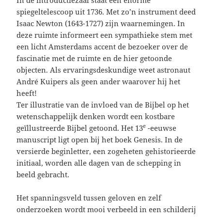
In de introductiezaal staat een enorme
spiegeltelescoop uit 1736. Met zo’n instrument deed
Isaac Newton (1643-1727) zijn waarnemingen. In
deze ruimte informeert een sympathieke stem met
een licht Amsterdams accent de bezoeker over de
fascinatie met de ruimte en de hier getoonde
objecten. Als ervaringsdeskundige weet astronaut
André Kuipers als geen ander waarover hij het
heeft!
Ter illustratie van de invloed van de Bijbel op het
wetenschappelijk denken wordt een kostbare
e
geïllustreerde Bijbel getoond. Het 13
-eeuwse
manuscript ligt open bij het boek Genesis. In de
versierde beginletter, een zogeheten gehistorieerde
initiaal, worden alle dagen van de schepping in
beeld gebracht.
Het spanningsveld tussen geloven en zelf
onderzoeken wordt mooi verbeeld in een schilderij