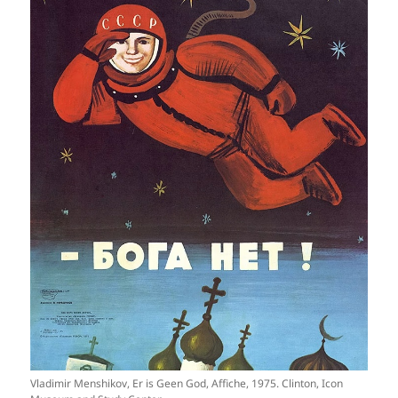
Vladimir Menshikov, Er is Geen God, Affiche, 1975. Clinton, Icon