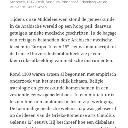
Mierevelt, 1617. Delft, Museum Prinsenhof. Schenking van de
Reinier de Graaf Groep
Tijdens onze Middeleeuwen stond de geneeskunde
in de Arabische wereld op een hoog peil; daarvan
getuigen antieke medische geschriften. In de bagage
van reizigers belandden deze Arabische medische
e
teksten in Europa. In een 15
-eeuws manuscript uit
de Leidse Universiteitsbibliotheek zie je een
kleurrijke afbeelding van medische instrumenten.
Rond 1300 waren artsen al begonnen met empirisch
onderzoek van het menselijk lichaam. Religie,
astrologie en geneeskunde komen samen in een
zestiende-eeuws gebedenboek. In een miniatuur is
te zien hoe zo’n anatomische les in zijn werk ging.
De toenmalige medische wetenschap was gebaseerd
op de ideeën van de Grieks-Romeinse arts Claudius
e
Galenus (2
eeuw). Hij beschreef hoe een disbalans