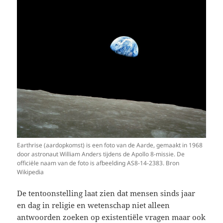
Earthrise (aardopkomst) is een foto van de Aarde, gemaakt in 1968
door astronaut William Anders tijdens de Apollo 8-missie. De
officiële naam van de foto is afbeelding AS8-14-2383. Bron
Wikipedia
De tentoonstelling laat zien dat mensen sinds jaar
en dag in religie en wetenschap niet alleen
antwoorden zoeken op existentiële vragen maar ook