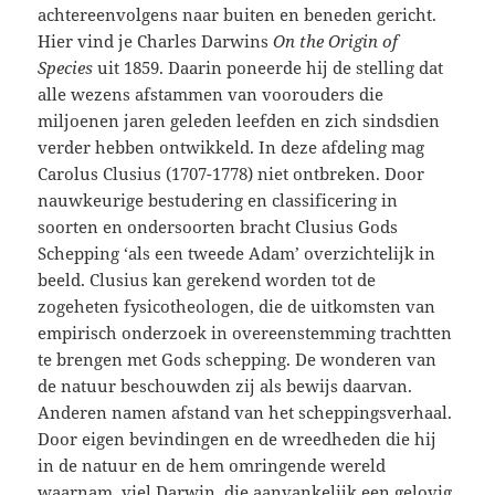
achtereenvolgens naar buiten en beneden gericht.
Hier vind je Charles Darwins
On the Origin of
Species
uit 1859. Daarin poneerde hij de stelling dat
alle wezens afstammen van voorouders die
miljoenen jaren geleden leefden en zich sindsdien
verder hebben ontwikkeld. In deze afdeling mag
Carolus Clusius (1707-1778) niet ontbreken. Door
nauwkeurige bestudering en classificering in
soorten en ondersoorten bracht Clusius Gods
Schepping ‘als een tweede Adam’ overzichtelijk in
beeld. Clusius kan gerekend worden tot de
zogeheten fysicotheologen, die de uitkomsten van
empirisch onderzoek in overeenstemming trachtten
te brengen met Gods schepping. De wonderen van
de natuur beschouwden zij als bewijs daarvan.
Anderen namen afstand van het scheppingsverhaal.
Door eigen bevindingen en de wreedheden die hij
in de natuur en de hem omringende wereld
waarnam, viel Darwin, die aanvankelijk een gelovig