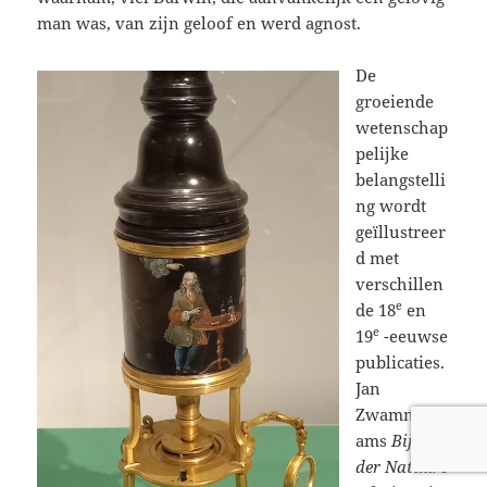
man was, van zijn geloof en werd agnost.
De
groeiende
wetenschap
pelijke
belangstelli
ng wordt
geïllustreer
d met
verschillen
e
de 18
en
e
19
-eeuwse
publicaties.
Jan
Zwammerd
ams
Bijbel
der Natuure