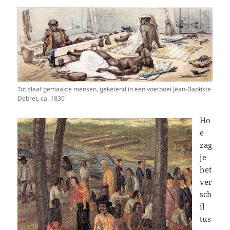
Tot slaaf gemaakte mensen, geketend in een voetboei Jean-Baptiste
Debret, ca. 1830
Ho
e
zag
je
het
ver
sch
il
tus