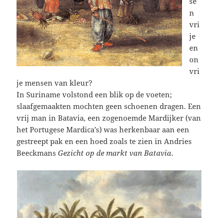
se
n
vri
je
en
on
vri
je mensen van kleur?
In Suriname volstond een blik op de voeten;
slaafgemaakten mochten geen schoenen dragen. Een
vrij man in Batavia, een zogenoemde Mardijker (van
het Portugese Mardica’s) was herkenbaar aan een
gestreept pak en een hoed zoals te zien in Andries
Beeckmans
Gezicht op de markt van Batavia
.