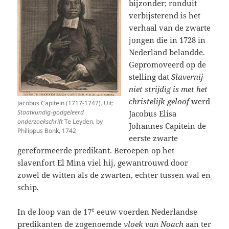
bijzonder; ronduit
verbijsterend is het
verhaal van de zwarte
jongen die in 1728 in
Nederland belandde.
Gepromoveerd op de
stelling dat
Slavernij
niet strijdig is met het
christelijk geloof
werd
Jacobus Capitein (1717-1747). Uit:
Staatkundig-godgeleerd
Jacobus Elisa
onderzoekschrift
Te Leyden, by
Johannes Capitein
de
Philippus Bonk, 1742
eerste zwarte
gereformeerde predikant. Beroepen op het
slavenfort El Mina viel hij, gewantrouwd door
zowel de witten als de zwarten, echter tussen wal en
schip.
e
In de loop van de 17
eeuw voerden Nederlandse
predikanten de zogenoemde
vloek van Noach
aan ter