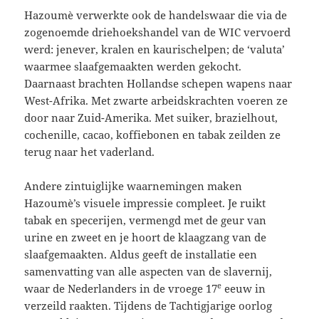
Hazoumè verwerkte ook de handelswaar die via de
zogenoemde driehoekshandel van de WIC vervoerd
werd: jenever, kralen en kaurischelpen; de ‘valuta’
waarmee slaafgemaakten werden gekocht.
Daarnaast brachten Hollandse schepen wapens naar
West-Afrika. Met zwarte arbeidskrachten voeren ze
door naar Zuid-Amerika. Met suiker, brazielhout,
cochenille, cacao, koffiebonen en tabak zeilden ze
terug naar het vaderland.
Andere zintuiglijke waarnemingen maken
Hazoumè’s visuele impressie compleet. Je ruikt
tabak en specerijen, vermengd met de geur van
urine en zweet en je hoort de klaagzang van de
slaafgemaakten. Aldus geeft de installatie een
samenvatting van alle aspecten van de slavernij,
e
waar de Nederlanders in de vroege 17
eeuw in
verzeild raakten. Tijdens de Tachtigjarige oorlog