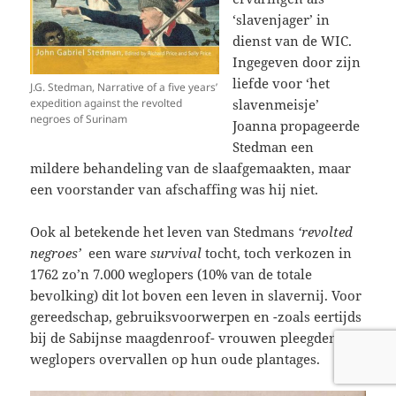
‘slavenjager’ in
dienst van de WIC.
Ingegeven door zijn
liefde voor ‘het
J.G. Stedman, Narrative of a five years’
slavenmeisje’
expedition against the revolted
negroes of Surinam
Joanna propageerde
Stedman een
mildere behandeling van de slaafgemaakten, maar
een voorstander van afschaffing was hij niet.
Ook al betekende het leven van Stedmans
‘revolted
negroes’
een ware
survival
tocht, toch verkozen in
1762 zo’n 7.000 weglopers (10% van de totale
bevolking) dit lot boven een leven in slavernij. Voor
gereedschap, gebruiksvoorwerpen en -zoals eertijds
bij de Sabijnse maagdenroof- vrouwen pleegden
weglopers overvallen op hun oude plantages.