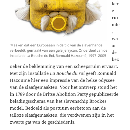
ker
e
rui
mte
,
wa
ar
‘Masker’ dat een Europeaan in de tijd van de slavenhandel
verbeeldt, gemaakt van een gele jerrycan. Onderdeel van de
de
installatie La Bouche du Roi, Romuald Hazoumè, 1997–2005
bez
oeker de beklemming van een scheepsruim ervaart.
Met zijn installatie
La Bouche du roi
geeft Romuald
Hazoumè hier een impressie van de helse odyssee
van de slaafgemaakten. Voor het ontwerp stond het
in 1789 door de Britse Abolition Party gepubliceerde
beladingsschema van het slavenschip Brookes
model. Bedoeld als postuum eerbetoon aan de
talloze slaafgemaakten, die verdwenen zijn in het
zwarte gat van de geschiedenis.