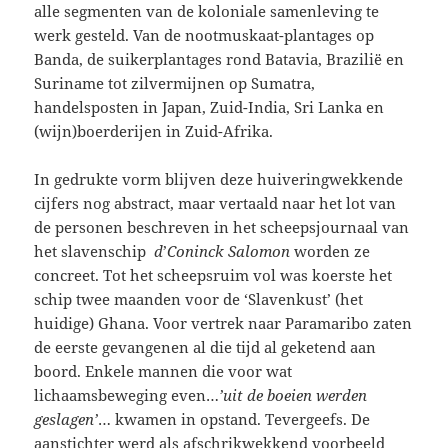
alle segmenten van de koloniale samenleving te
werk gesteld. Van de nootmuskaat-plantages op
Banda, de suikerplantages rond Batavia, Brazilië en
Suriname tot zilvermijnen op Sumatra,
handelsposten in Japan, Zuid-India, Sri Lanka en
(wijn)boerderijen in Zuid-Afrika.
In gedrukte vorm blijven deze huiveringwekkende
cijfers nog abstract, maar vertaald naar het lot van
de personen beschreven in het scheepsjournaal van
het slavenschip
d
’
Coninck Salomon
worden ze
concreet. Tot het scheepsruim vol was koerste het
schip twee maanden voor de ‘Slavenkust’ (het
huidige) Ghana. Voor vertrek naar Paramaribo zaten
de eerste gevangenen al die tijd al geketend aan
boord. Enkele mannen die voor wat
lichaamsbeweging even…
’uit de boeien werden
geslagen’
… kwamen in opstand. Tevergeefs. De
aanstichter werd als afschrikwekkend voorbeeld