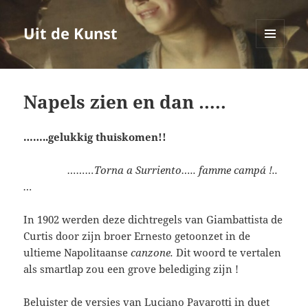
Uit de Kunst
MENU
EN
WIDGETS
Napels zien en dan …..
……..gelukkig thuiskomen!!
………Torna a Surriento….. famme campá !..
…
In 1902 werden deze dichtregels van Giambattista de
Curtis door zijn broer Ernesto getoonzet in de
ultieme Napolitaanse
canzone.
Dit woord te vertalen
als smartlap zou een grove belediging zijn !
Beluister de versies van Luciano Pavarotti in duet