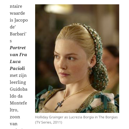
ntaire
waarde
is Jacopo
de’
Barbari’
s
Portret
van Fra
Luca
Pacioli
met zijn
leerling
Guidoba
ldo da
Montefe
ltro,
zoon
Holliday Grainger as Lucrezia Borgia in The Borgias
(TV Series, 2011)
van