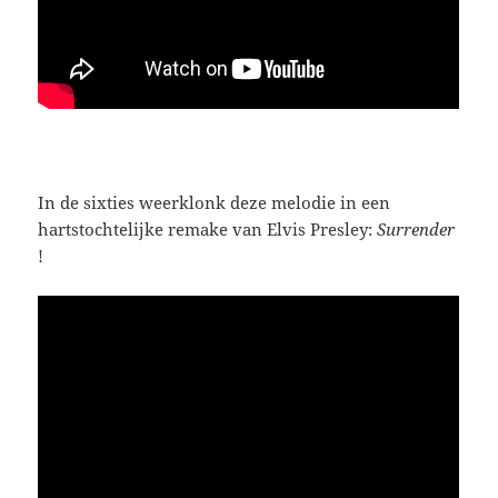
In de sixties weerklonk deze melodie in een
hartstochtelijke remake van Elvis Presley:
Surrender
!