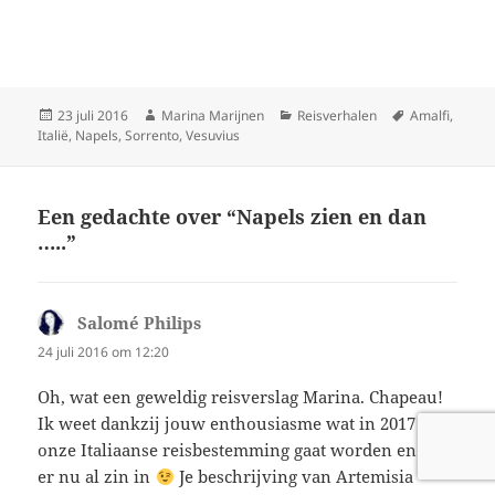
Geplaatst
Auteur
Categorieën
Tags
23 juli 2016
Marina Marijnen
Reisverhalen
Amalfi
,
op
Italië
,
Napels
,
Sorrento
,
Vesuvius
Een gedachte over “Napels zien en dan
…..”
Salomé Philips
schreef:
24 juli 2016 om 12:20
Oh, wat een geweldig reisverslag Marina. Chapeau!
Ik weet dankzij jouw enthousiasme wat in 2017
onze Italiaanse reisbestemming gaat worden en heb
er nu al zin in
Je beschrijving van Artemisia