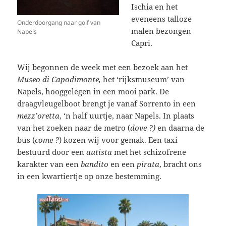
Ischia en het
eveneens talloze
Onderdoorgang naar golf van
malen bezongen
Napels
Capri.
Wij begonnen de week met een bezoek aan het
Museo di Capodimonte,
het ‘rijksmuseum’ van
Napels, hooggelegen in een mooi park. De
draagvleugelboot brengt je vanaf Sorrento in een
mezz’oretta
, ‘n half uurtje, naar Napels. In plaats
van het zoeken naar de metro (
dove ?)
en daarna de
bus (
come ?
) kozen wij voor gemak. Een taxi
bestuurd door een
autista
met het schizofrene
karakter van een
bandito
en een
pirata
, bracht ons
in een kwartiertje op onze bestemming.