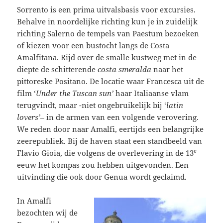
Sorrento is een prima uitvalsbasis voor excursies.
Behalve in noordelijke richting kun je in zuidelijk
richting Salerno de tempels van Paestum bezoeken
of kiezen voor een bustocht langs de Costa
Amalfitana. Rijd over de smalle kustweg met in de
diepte de schitterende
costa smeralda
naar het
pittoreske Positano. De locatie waar Francesca uit de
film ‘
Under the Tuscan sun’
haar Italiaanse vlam
terugvindt, maar -niet ongebruikelijk bij ‘
latin
lovers’
– in de armen van een volgende verovering.
We reden door naar Amalfi, eertijds een belangrijke
zeerepubliek. Bij de haven staat een standbeeld van
e
Flavio Gioia, die volgens de overlevering in de 13
eeuw het kompas zou hebben uitgevonden. Een
uitvinding die ook door Genua wordt geclaimd.
In Amalfi
bezochten wij de