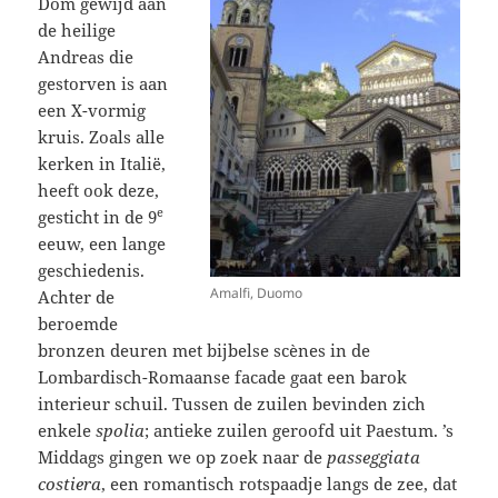
Dom gewijd aan
de heilige
Andreas die
gestorven is aan
een X-vormig
kruis. Zoals alle
kerken in Italië,
heeft ook deze,
e
gesticht in de 9
eeuw, een lange
geschiedenis.
Amalfi, Duomo
Achter de
beroemde
bronzen deuren met bijbelse scènes in de
Lombardisch-Romaanse facade gaat een barok
interieur schuil. Tussen de zuilen bevinden zich
enkele
spolia
; antieke zuilen geroofd uit Paestum. ’s
Middags gingen we op zoek naar de
passeggiata
costiera
, een romantisch rotspaadje langs de zee, dat