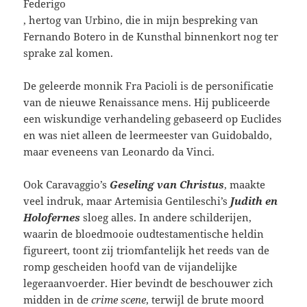
Federigo
, hertog van Urbino, die in mijn bespreking van
Fernando Botero in de Kunsthal binnenkort nog ter
sprake zal komen.
De geleerde monnik Fra Pacioli is de personificatie
van de nieuwe Renaissance mens. Hij publiceerde
een wiskundige verhandeling gebaseerd op Euclides
en was niet alleen de leermeester van Guidobaldo,
maar eveneens van Leonardo da Vinci.
Ook Caravaggio’s
Geseling van Christus
, maakte
veel indruk, maar Artemisia Gentileschi’s
Judith en
Holofernes
sloeg alles. In andere schilderijen,
waarin de bloedmooie oudtestamentische heldin
figureert, toont zij triomfantelijk het reeds van de
romp gescheiden hoofd van de vijandelijke
legeraanvoerder. Hier bevindt de beschouwer zich
midden in de
crime scene
, terwijl de brute moord