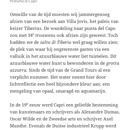
Profumo di Capri
Omwille van de tijd moesten wij jammergenoeg
afzien van een bezoek aan Villa Jovis, het paleis van
keizer Tiberius. De wandeling naar punta del Capo
o
zou met 34
trouwens ook afzien zijn geweest. Toch
hadden we de
salto di Tiberio
wel graag willen zien;
de plek van waar hij ongewenste gasten via een
valluik in het azuurblauwe water liet tuimelen. Dit
azuurblauwe water kunt u bewonderen in de
grotta
azzurra.
Sinds de tijd van de Grand Tours al een
verplicht nummer. Het water neemt hier door
lichtreflectie een heel bijzondere kleur aan; een
mengeling van opaal, smaragd en aquamarijn.
e
In de 19
eeuw werd Capri een geliefde bestemming
van kunstenaars en schrijvers als Alexandre Dumas,
Oscar Wilde en de Zweedse arts en schrijver Axel
Munthe. Evenals de Duitse industrieel Krupp werd