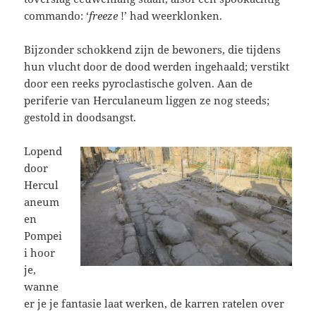
commando: ‘
freeze
!’ had weerklonken.
Bijzonder schokkend zijn de bewoners, die tijdens
hun vlucht door de dood werden ingehaald; verstikt
door een reeks pyroclastische golven. Aan de
periferie van Herculaneum liggen ze nog steeds;
gestold in doodsangst.
Lopend
door
Hercul
aneum
en
Pompei
i hoor
je,
wanne
er je je fantasie laat werken, de karren ratelen over