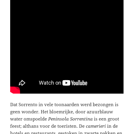
Dat Sorrento in vele toonaarden werd bezongen is
geen wonder. Het bloemrijke, door azuurblauw
water omspoelde
Peninsola Sorrentina
is een groot
feest; althans voor de toeristen. De
camerieri
in de
hotels en restaurants, gestoken in zwarte pakken en