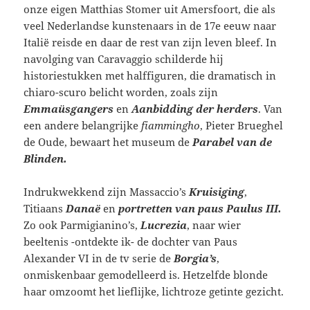
onze eigen Matthias Stomer uit Amersfoort, die als
veel Nederlandse kunstenaars in de 17e eeuw naar
Italië reisde en daar de rest van zijn leven bleef. In
navolging van Caravaggio schilderde hij
historiestukken met halffiguren, die dramatisch in
chiaro-scuro belicht worden, zoals zijn
Emmaüsgangers
en
Aanbidding der herders
. Van
een andere belangrijke
fiammingho
, Pieter Brueghel
de Oude, bewaart het museum de
Parabel van de
Blinden.
Indrukwekkend zijn Massaccio’s
Kruisiging
,
Titiaans
Danaë
en
portretten van paus Paulus III.
Zo ook Parmigianino’s,
Lucrezia
, naar wier
beeltenis -ontdekte ik- de dochter van Paus
Alexander VI in de tv serie de
Borgia’s
,
onmiskenbaar gemodelleerd is. Hetzelfde blonde
haar omzoomt het lieflijke, lichtroze getinte gezicht.