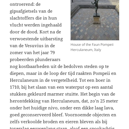
ontroerend: de
gipsafgietsels van de
slachtoffers die in hun
vlucht werden ingehaald
door de dood. Kort na de
verwoestende uitbarsting
House of the Faun Pompeii
van de Vesuvius in de
Herculaneum, Italy
zomer van het jaar 79
probeerden plunderaars
nog kostbaarheden uit de bedolven steden op te
diepen, maar in de loop der tijd raakten Pompeii en
Herculaneum in de vergetelheid. Tot een boer in
1710, bij het slaan van een waterput op een aantal
stukken gekleurd marmer stuitte. Het begin van de
herontdekking van Herculaneum, dat, zo’n 25 meter
onder het huidige nivo, onder een dikke laag lava,
goed geconserveerd bleef. Voornoemde objecten en
zelfs verkoolde broden en eieren bleven als bij
toverslag eeuwenlang staan, alsof een spookachtig