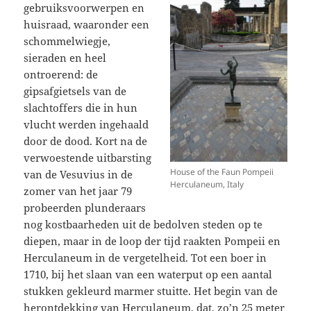
gebruiksvoorwerpen en
huisraad, waaronder een
schommelwiegje,
sieraden en heel
ontroerend: de
gipsafgietsels van de
slachtoffers die in hun
vlucht werden ingehaald
door de dood. Kort na de
verwoestende uitbarsting
House of the Faun Pompeii
van de Vesuvius in de
Herculaneum, Italy
zomer van het jaar 79
probeerden plunderaars
nog kostbaarheden uit de bedolven steden op te
diepen, maar in de loop der tijd raakten Pompeii en
Herculaneum in de vergetelheid. Tot een boer in
1710, bij het slaan van een waterput op een aantal
stukken gekleurd marmer stuitte. Het begin van de
herontdekking van Herculaneum, dat, zo’n 25 meter