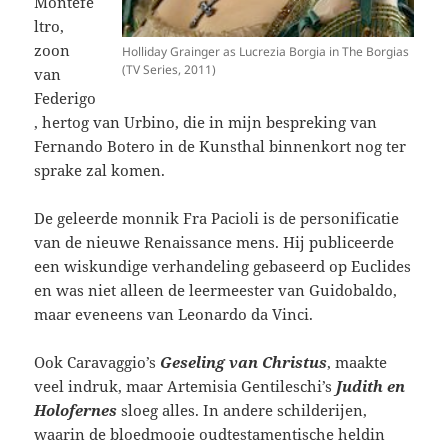
Montefe
ltro,
zoon
Holliday Grainger as Lucrezia Borgia in The Borgias
(TV Series, 2011)
van
Federigo
, hertog van Urbino, die in mijn bespreking van
Fernando Botero in de Kunsthal binnenkort nog ter
sprake zal komen.
De geleerde monnik Fra Pacioli is de personificatie
van de nieuwe Renaissance mens. Hij publiceerde
een wiskundige verhandeling gebaseerd op Euclides
en was niet alleen de leermeester van Guidobaldo,
maar eveneens van Leonardo da Vinci.
Ook Caravaggio’s
Geseling van Christus
, maakte
veel indruk, maar Artemisia Gentileschi’s
Judith en
Holofernes
sloeg alles. In andere schilderijen,
waarin de bloedmooie oudtestamentische heldin