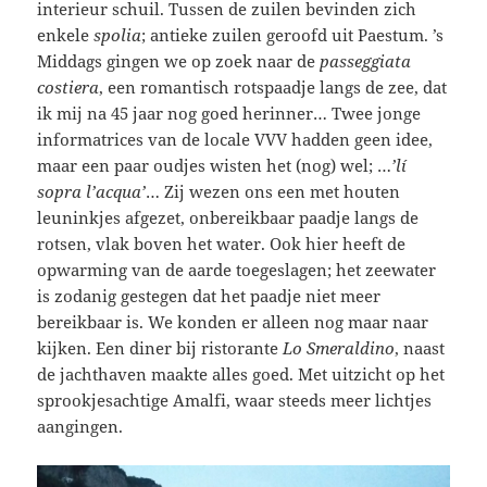
interieur schuil. Tussen de zuilen bevinden zich
enkele
spolia
; antieke zuilen geroofd uit Paestum. ’s
Middags gingen we op zoek naar de
passeggiata
costiera
, een romantisch rotspaadje langs de zee, dat
ik mij na 45 jaar nog goed herinner… Twee jonge
informatrices van de locale VVV hadden geen idee,
maar een paar oudjes wisten het (nog) wel; …
’lí
sopra l’acqua’
… Zij wezen ons een met houten
leuninkjes afgezet, onbereikbaar paadje langs de
rotsen, vlak boven het water. Ook hier heeft de
opwarming van de aarde toegeslagen; het zeewater
is zodanig gestegen dat het paadje niet meer
bereikbaar is. We konden er alleen nog maar naar
kijken. Een diner bij ristorante
Lo Smeraldino
, naast
de jachthaven maakte alles goed. Met uitzicht op het
sprookjesachtige Amalfi, waar steeds meer lichtjes
aangingen.