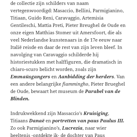
de collectie zijn schilders van naam
vertegenwoordigd: Masaccio, Bellini, Parmigianino,
Titiaan, Guido Reni, Caravaggio, Artemisia
Gentileschi, Mattia Preti, Pieter Breughel de Oude en
onze eigen Matthias Stomer uit Amersfoort, die als
veel Nederlandse kunstenaars in de 17e eeuw naar
Italië reisde en daar de rest van zijn leven bleef. In
navolging van Caravaggio schilderde hij
historiestukken met halffiguren, die dramatisch in
chiaro-scuro belicht worden, zoals zijn
Emmaüsgangers
en
Aanbidding der herders
. Van
een andere belangrijke
fiammingho
, Pieter Brueghel
de Oude, bewaart het museum de
Parabel van de
Blinden.
Indrukwekkend zijn Massaccio’s
Kruisiging
,
Titiaans
Danaë
en
portretten van paus Paulus III.
Zo ook Parmigianino’s,
Lucrezia
, naar wier
beeltenis -ontdekte ik- de dochter van Paus