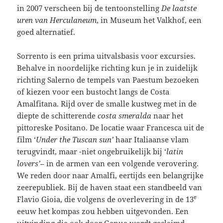
in 2007 verscheen bij de tentoonstelling
De laatste
uren van Herculaneum
, in Museum het Valkhof, een
goed alternatief.
Sorrento is een prima uitvalsbasis voor excursies.
Behalve in noordelijke richting kun je in zuidelijk
richting Salerno de tempels van Paestum bezoeken
of kiezen voor een bustocht langs de Costa
Amalfitana. Rijd over de smalle kustweg met in de
diepte de schitterende
costa smeralda
naar het
pittoreske Positano. De locatie waar Francesca uit de
film ‘
Under the Tuscan sun’
haar Italiaanse vlam
terugvindt, maar -niet ongebruikelijk bij ‘
latin
lovers’
– in de armen van een volgende verovering.
We reden door naar Amalfi, eertijds een belangrijke
zeerepubliek. Bij de haven staat een standbeeld van
e
Flavio Gioia, die volgens de overlevering in de 13
eeuw het kompas zou hebben uitgevonden. Een
uitvinding die ook door Genua wordt geclaimd.