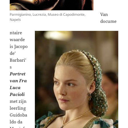
Van
Parmigianino, Lucrezia, Museo di Capodimonte,
Napels
docume
ntaire
waarde
is Jacopo
de’
Barbari’
s
Portret
van Fra
Luca
Pacioli
met zijn
leerling
Guidoba
ldo da