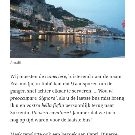
Amalfi
Wij moesten de
cameriere
, luisterend naar de naam
Erasmo (ja, in Italië kan dat !) aansporen om de
gangen snel achter elkaar te serveren. …
’Non vi
preoccupare, Signora’
, als u de laatste bus mist breng
ik u en
vostra bella figlia
persoonlijk terug naar
Sorrento.
Un vero cavaliere
! Jammer dat we toch
nog op tijd waren voor de laatste bus!
Maak tenslotte ook een bezoek aan Capri. Diverse