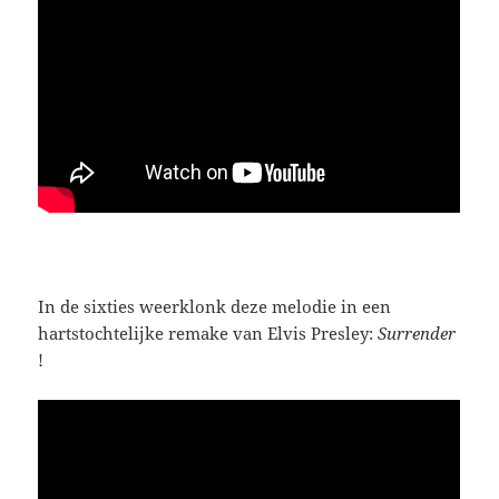
In de sixties weerklonk deze melodie in een
hartstochtelijke remake van Elvis Presley:
Surrender
!