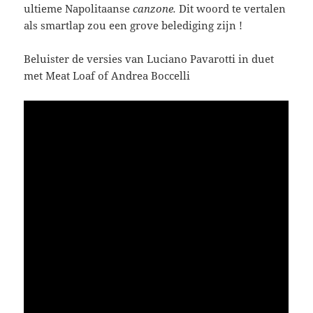
ultieme Napolitaanse
canzone.
Dit woord te vertalen
als smartlap zou een grove belediging zijn !
Beluister de versies van Luciano Pavarotti in duet
met Meat Loaf of Andrea Boccelli