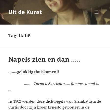
Uit de Kunst
MENU
EN
WIDGETS
Tag:
Italië
Napels zien en dan …..
……..gelukkig thuiskomen!!
………Torna a Surriento….. famme campá !..
…
In 1902 werden deze dichtregels van Giambattista de
Curtis door zijn broer Ernesto getoonzet in de