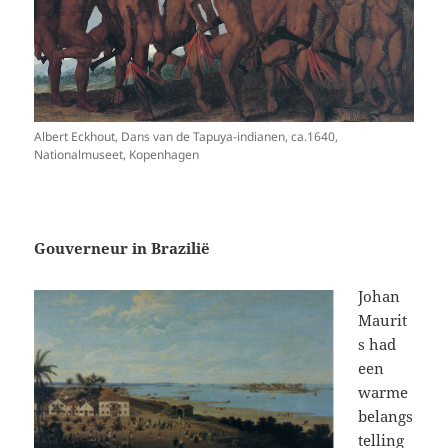
Albert Eckhout, Dans van de Tapuya-indianen, ca.1640,
Nationalmuseet, Kopenhagen
Gouverneur in Brazilië
Johan
Maurit
s had
een
warme
belangs
telling