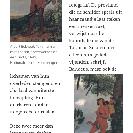
fotograaf. De proviand
die de schilder speels uit
haar mandje laat steken,
een mensenvoet,
verwijst naar het
kannibalisme van de
Albert Eckhout, Tarairiu-man
Tarairiu. Zij aten niet
met speren, speerwerper en
alleen hun gedode
een knots, 1641,
vijanden, schrijft
Nationalmuseet Kopenhagen
Barlaeus, maar ook de
lichamen van hun
overleden stamgenoten
als daad van uiterste
toewijding. Hun
dierbaren konden
nergens beter rusten.
Deze twee meer dan
levensgrote doeken