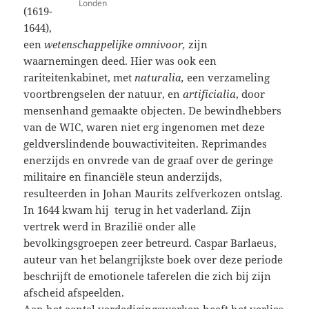
Londen
(1619-
1644),
een
wetenschappelijke omnivoor,
zijn
waarnemingen deed. Hier was ook een
rariteitenkabinet, met
naturalia,
een verzameling
voortbrengselen der natuur, en
artificialia
, door
mensenhand gemaakte objecten. De bewindhebbers
van de WIC, waren niet erg ingenomen met deze
geldverslindende bouwactiviteiten. Reprimandes
enerzijds en onvrede van de graaf over de geringe
militaire en financiële steun anderzijds,
resulteerden in Johan Maurits zelfverkozen ontslag.
In 1644 kwam hij terug in het vaderland. Zijn
vertrek werd in Brazilië onder alle
bevolkingsgroepen zeer betreurd. Caspar Barlaeus,
auteur van het belangrijkste boek over deze periode
beschrijft de emotionele taferelen die zich bij zijn
afscheid afspeelden.
Aan het aantal verdedigingswerken heeft het verlies