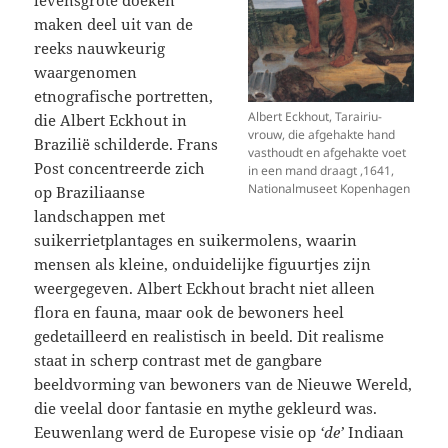
maken deel uit van de
reeks nauwkeurig
waargenomen
etnografische portretten,
Albert Eckhout, Tarairiu-
die Albert Eckhout in
vrouw, die afgehakte hand
Brazilië schilderde. Frans
vasthoudt en afgehakte voet
Post concentreerde zich
in een mand draagt ,1641,
Nationalmuseet Kopenhagen
op Braziliaanse
landschappen met
suikerrietplantages en suikermolens, waarin
mensen als kleine, onduidelijke figuurtjes zijn
weergegeven. Albert Eckhout bracht niet alleen
flora en fauna, maar ook de bewoners heel
gedetailleerd en realistisch in beeld. Dit realisme
staat in scherp contrast met de gangbare
beeldvorming van bewoners van de Nieuwe Wereld,
die veelal door fantasie en mythe gekleurd was.
Eeuwenlang werd de Europese visie op
‘de’
Indiaan