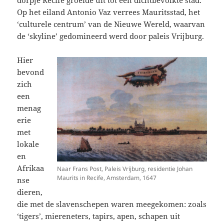
Op het eiland Antonio Vaz verrees Mauritsstad, het
‘culturele centrum’ van de Nieuwe Wereld, waarvan
de ‘skyline’ gedomineerd werd door paleis Vrijburg.
Hier
bevond
zich
een
menag
erie
met
lokale
en
Afrikaa
Naar Frans Post, Paleis Vrijburg, residentie Johan
Maurits in Recife, Amsterdam, 1647
nse
dieren,
die met de slavenschepen waren meegekomen: zoals
‘tigers’, miereneters, tapirs, apen, schapen uit