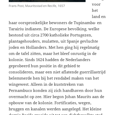
voor
Frans Post, Mauritsstad en Recife, 1657
het
land en
haar oorspronkelijke bewoners de Tupinamba- en
Tarairiu indianen. De Europese bevolking, welke
bestond uit circa 2700 katholieke Portugezen,
plantagehouders, mulatten, uit Spanje gevluchte
joden en Hollanders. Met hen ging hij regelmatig
om de tafel zitten, maar het bleef onrustig in de
kolonie. Sinds 1624 hadden de Nederlanders
geprobeerd hun positie in dit gebied te
consolideren, maar een niet aflatende guerrillastrijd
belemmerde hen bij het rendabel maken van het
wingewest. Alleen in de kuststreken van
Pernambuco konden zij zich handhaven door hun
overmacht op zee. Hier begon Johan Maurits aan de
opbouw van de kolonie. Fortificaties, wegen,
bruggen en kanalen werden aangelegd. Het kleine
dorpje Recife groeide uit tot een dichtbevolkte stad.