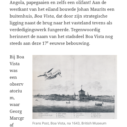
Angola
,
papegaaien en zelfs een olifant! Aan de
westkant van het eiland bouwde Johan Maurits een
buitenhuis,
Boa Vista
, dat door zijn strategische
ligging naast de brug naar het vasteland tevens als
verdedigingswerk fungeerde. Tegenwoordig
herinnert de naam van het stadsdeel Boa Vista nog
e
steeds aan deze 17
eeuwse bebouwing.
Bij Boa
Vista
was
een
observ
atoriu
m,
waar
Georg
Marcgr
Frans Post, Boa Vista, na 1643, British Museum
af