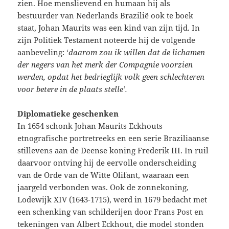
zien. Hoe menslievend en humaan hij als
bestuurder van Nederlands Brazilië ook te boek
staat, Johan Maurits was een kind van zijn tijd. In
zijn Politiek Testament noteerde hij de volgende
aanbeveling: ‘
daarom zou ik willen dat de lichamen
der negers van het merk der Compagnie voorzien
werden, opdat het bedrieglijk volk geen schlechteren
voor betere in de plaats stelle’.
Diplomatieke geschenken
In 1654 schonk Johan Maurits Eckhouts
etnografische portretreeks en een serie Braziliaanse
stillevens aan de Deense koning Frederik III. In ruil
daarvoor ontving hij de eervolle onderscheiding
van de Orde van de Witte Olifant, waaraan een
jaargeld verbonden was. Ook de zonnekoning,
Lodewijk XIV (1643-1715), werd in 1679 bedacht met
een schenking van schilderijen door Frans Post en
tekeningen van Albert Eckhout, die model stonden