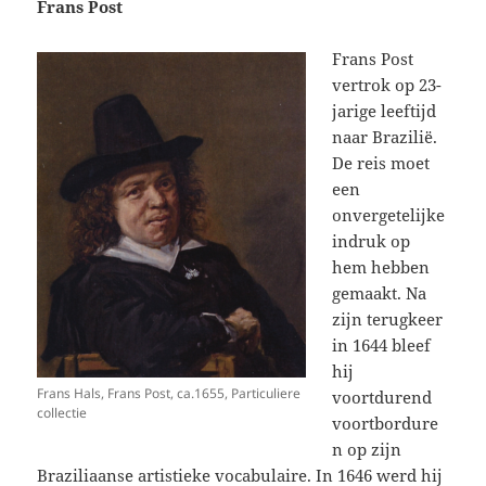
Frans Post
Frans Post
vertrok op 23-
jarige leeftijd
naar Brazilië.
De reis moet
een
onvergetelijke
indruk op
hem hebben
gemaakt. Na
zijn terugkeer
in 1644 bleef
hij
Frans Hals, Frans Post, ca.1655, Particuliere
voortdurend
collectie
voortbordure
n op zijn
Braziliaanse artistieke vocabulaire. In 1646 werd hij