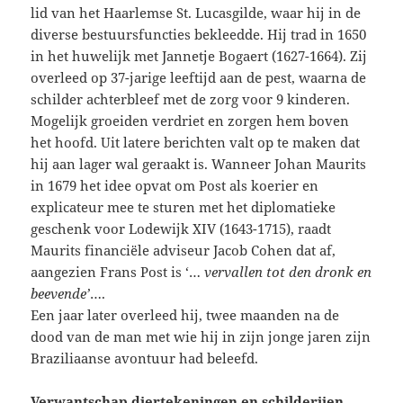
lid van het Haarlemse St. Lucasgilde, waar hij in de
diverse bestuursfuncties bekleedde. Hij trad in 1650
in het huwelijk met Jannetje Bogaert (1627-1664). Zij
overleed op 37-jarige leeftijd aan de pest, waarna de
schilder achterbleef met de zorg voor 9 kinderen.
Mogelijk groeiden verdriet en zorgen hem boven
het hoofd. Uit latere berichten valt op te maken dat
hij aan lager wal geraakt is. Wanneer Johan Maurits
in 1679 het idee opvat om Post als koerier en
explicateur mee te sturen met het diplomatieke
geschenk voor Lodewijk XIV (1643-1715), raadt
Maurits financiële adviseur Jacob Cohen dat af,
aangezien Frans Post is ‘…
vervallen tot den dronk en
beevende’
….
Een jaar later overleed hij, twee maanden na de
dood van de man met wie hij in zijn jonge jaren zijn
Braziliaanse avontuur had beleefd.
Verwantschap diertekeningen en schilderijen