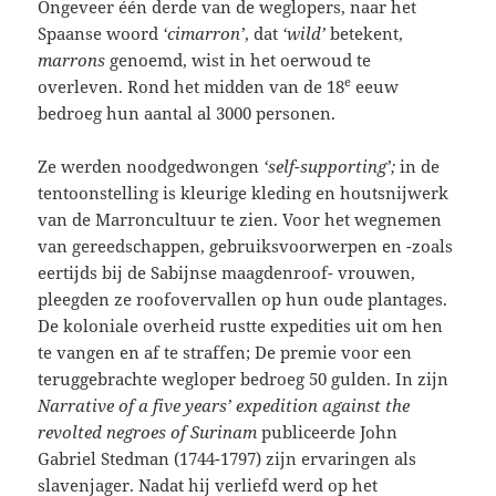
Ongeveer één derde van de weglopers, naar het
Spaanse woord
‘cimarron’
, dat
‘wild’
betekent,
marrons
genoemd, wist in het oerwoud te
e
overleven. Rond het midden van de 18
eeuw
bedroeg hun aantal al 3000 personen.
Ze werden noodgedwongen
‘self-supporting’;
in de
tentoonstelling is kleurige kleding en houtsnijwerk
van de Marroncultuur te zien. Voor het wegnemen
van gereedschappen, gebruiksvoorwerpen en -zoals
eertijds bij de Sabijnse maagdenroof- vrouwen,
pleegden ze roofovervallen op hun oude plantages.
De koloniale overheid rustte expedities uit om hen
te vangen en af te straffen; De premie voor een
teruggebrachte wegloper bedroeg 50 gulden. In zijn
Narrative of a five years’ expedition against the
revolted negroes of Surinam
publiceerde John
Gabriel Stedman (1744-1797) zijn ervaringen als
slavenjager. Nadat hij verliefd werd op het