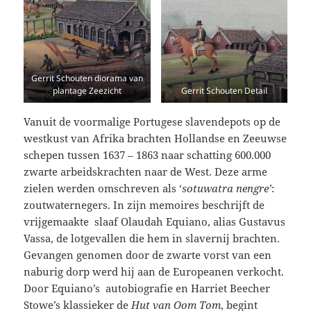
Gerrit Schouten diorama van
plantage Zeezicht
Gerrit Schouten Detail
Vanuit de voormalige Portugese slavendepots op de
westkust van Afrika brachten Hollandse en Zeeuwse
schepen tussen 1637 – 1863 naar schatting 600.000
zwarte arbeidskrachten naar de West. Deze arme
zielen werden omschreven als ‘
sotuwatra nengre’
:
zoutwaternegers. In zijn memoires beschrijft de
vrijgemaakte slaaf Olaudah Equiano, alias Gustavus
Vassa, de lotgevallen die hem in slavernij brachten.
Gevangen genomen door de zwarte vorst van een
naburig dorp werd hij aan de Europeanen verkocht.
Door Equiano’s autobiografie en Harriet Beecher
Stowe’s klassieker de
Hut van Oom Tom
, begint