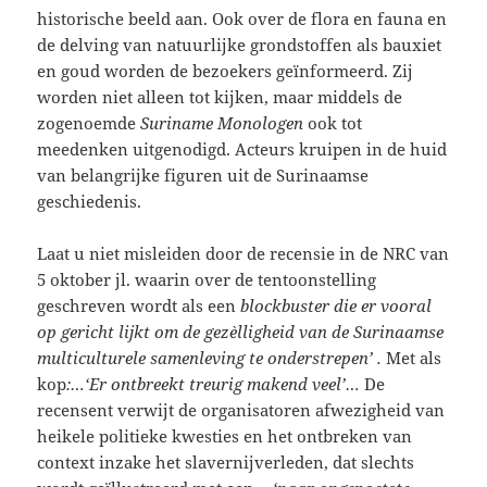
historische beeld aan. Ook over de flora en fauna en
de delving van natuurlijke grondstoffen als bauxiet
en goud worden de bezoekers geïnformeerd. Zij
worden niet alleen tot kijken, maar middels de
zogenoemde
Suriname Monologen
ook tot
meedenken uitgenodigd. Acteurs kruipen in de huid
van belangrijke figuren uit de Surinaamse
geschiedenis.
Laat u niet misleiden door de recensie in de NRC van
5 oktober jl. waarin over de tentoonstelling
geschreven wordt als een
blockbuster die er vooral
op gericht lijkt om de gezèlligheid van de Surinaamse
multiculturele samenleving te onderstrepen’ .
Met als
kop
:…‘Er ontbreekt treurig makend veel’…
De
recensent verwijt de organisatoren afwezigheid van
heikele politieke kwesties en het ontbreken van
context inzake het slavernijverleden, dat slechts