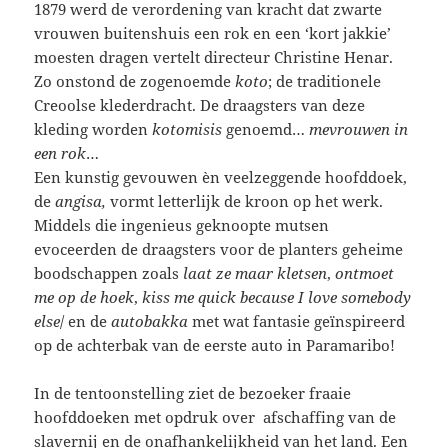
1879 werd de verordening van kracht dat zwarte
vrouwen buitenshuis een rok en een ‘kort jakkie’
moesten dragen vertelt directeur Christine Henar.
Zo onstond de zogenoemde
koto
; de traditionele
Creoolse klederdracht. De draagsters van deze
kleding worden
kotomisis
genoemd…
mevrouwen in
een rok
…
Een kunstig gevouwen èn veelzeggende hoofddoek,
de
angisa,
vormt letterlijk de kroon op het werk.
Middels die ingenieus geknoopte mutsen
evoceerden de draagsters voor de planters geheime
boodschappen zoals
laat ze maar kletsen
,
ontmoet
me op de hoek
,
kiss me quick because I love somebody
else
/ en de
autobakka
met wat fantasie geïnspireerd
op de achterbak van de eerste auto in Paramaribo!
In de tentoonstelling ziet de bezoeker fraaie
hoofddoeken met opdruk over afschaffing van de
slavernij en de onafhankelijkheid van het land. Een