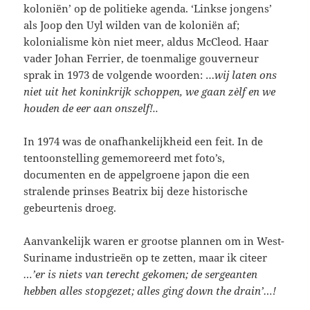
koloniën’ op de politieke agenda. ‘Linkse jongens’
als Joop den Uyl wilden van de koloniën af;
kolonialisme kòn niet meer, aldus McCleod. Haar
vader Johan Ferrier, de toenmalige gouverneur
sprak in 1973 de volgende woorden: …
wij laten ons
niet uit het koninkrijk schoppen, we gaan zèlf en we
houden de eer aan onszelf!..
In 1974 was de onafhankelijkheid een feit. In de
tentoonstelling gememoreerd met foto’s,
documenten en de appelgroene japon die een
stralende prinses Beatrix bij deze historische
gebeurtenis droeg.
Aanvankelijk waren er grootse plannen om in West-
Suriname industrieën op te zetten, maar ik citeer
…’er is niets van terecht gekomen; de sergeanten
hebben alles stopgezet; alles ging down the drain’…!