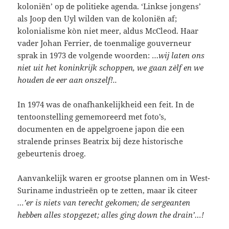
koloniën’ op de politieke agenda. ‘Linkse jongens’
als Joop den Uyl wilden van de koloniën af;
kolonialisme kòn niet meer, aldus McCleod. Haar
vader Johan Ferrier, de toenmalige gouverneur
sprak in 1973 de volgende woorden: …
wij laten ons
niet uit het koninkrijk schoppen, we gaan zèlf en we
houden de eer aan onszelf!..
In 1974 was de onafhankelijkheid een feit. In de
tentoonstelling gememoreerd met foto’s,
documenten en de appelgroene japon die een
stralende prinses Beatrix bij deze historische
gebeurtenis droeg.
Aanvankelijk waren er grootse plannen om in West-
Suriname industrieën op te zetten, maar ik citeer
…’er is niets van terecht gekomen; de sergeanten
hebben alles stopgezet; alles ging down the drain’…!