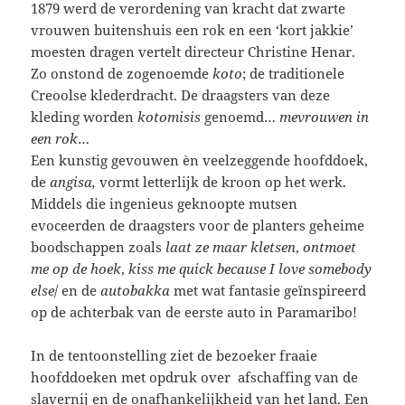
1879 werd de verordening van kracht dat zwarte
vrouwen buitenshuis een rok en een ‘kort jakkie’
moesten dragen vertelt directeur Christine Henar.
Zo onstond de zogenoemde
koto
; de traditionele
Creoolse klederdracht. De draagsters van deze
kleding worden
kotomisis
genoemd…
mevrouwen in
een rok
…
Een kunstig gevouwen èn veelzeggende hoofddoek,
de
angisa,
vormt letterlijk de kroon op het werk.
Middels die ingenieus geknoopte mutsen
evoceerden de draagsters voor de planters geheime
boodschappen zoals
laat ze maar kletsen
,
ontmoet
me op de hoek
,
kiss me quick because I love somebody
else
/ en de
autobakka
met wat fantasie geïnspireerd
op de achterbak van de eerste auto in Paramaribo!
In de tentoonstelling ziet de bezoeker fraaie
hoofddoeken met opdruk over afschaffing van de
slavernij en de onafhankelijkheid van het land. Een