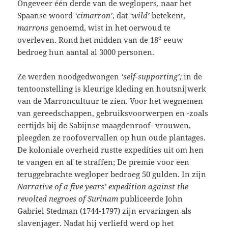
Ongeveer één derde van de weglopers, naar het
Spaanse woord
‘cimarron’
, dat
‘wild’
betekent,
marrons
genoemd, wist in het oerwoud te
e
overleven. Rond het midden van de 18
eeuw
bedroeg hun aantal al 3000 personen.
Ze werden noodgedwongen
‘self-supporting’;
in de
tentoonstelling is kleurige kleding en houtsnijwerk
van de Marroncultuur te zien. Voor het wegnemen
van gereedschappen, gebruiksvoorwerpen en -zoals
eertijds bij de Sabijnse maagdenroof- vrouwen,
pleegden ze roofovervallen op hun oude plantages.
De koloniale overheid rustte expedities uit om hen
te vangen en af te straffen; De premie voor een
teruggebrachte wegloper bedroeg 50 gulden. In zijn
Narrative of a five years’ expedition against the
revolted negroes of Surinam
publiceerde John
Gabriel Stedman (1744-1797) zijn ervaringen als
slavenjager. Nadat hij verliefd werd op het