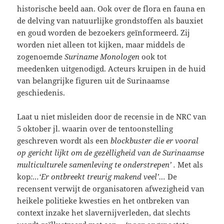
historische beeld aan. Ook over de flora en fauna en
de delving van natuurlijke grondstoffen als bauxiet
en goud worden de bezoekers geïnformeerd. Zij
worden niet alleen tot kijken, maar middels de
zogenoemde
Suriname Monologen
ook tot
meedenken uitgenodigd. Acteurs kruipen in de huid
van belangrijke figuren uit de Surinaamse
geschiedenis.
Laat u niet misleiden door de recensie in de NRC van
5 oktober jl. waarin over de tentoonstelling
geschreven wordt als een
blockbuster die er vooral
op gericht lijkt om de gezèlligheid van de Surinaamse
multiculturele samenleving te onderstrepen’ .
Met als
kop
:…‘Er ontbreekt treurig makend veel’…
De
recensent verwijt de organisatoren afwezigheid van
heikele politieke kwesties en het ontbreken van
context inzake het slavernijverleden, dat slechts