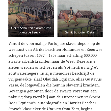
Gerrit Schouten diorama van
plantage Zeezicht
Gerrit Schouten Detail
Vanuit de voormalige Portugese slavendepots op de
westkust van Afrika brachten Hollandse en Zeeuwse
schepen tussen 1637 – 1863 naar schatting 600.000
zwarte arbeidskrachten naar de West. Deze arme
zielen werden omschreven als ‘
sotuwatra nengre’
:
zoutwaternegers. In zijn memoires beschrijft de
vrijgemaakte slaaf Olaudah Equiano, alias Gustavus
Vassa, de lotgevallen die hem in slavernij brachten.
Gevangen genomen door de zwarte vorst van een
naburig dorp werd hij aan de Europeanen verkocht.
Door Equiano’s autobiografie en Harriet Beecher
Stowe’s klassieker de
Hut van Oom Tom
, begint