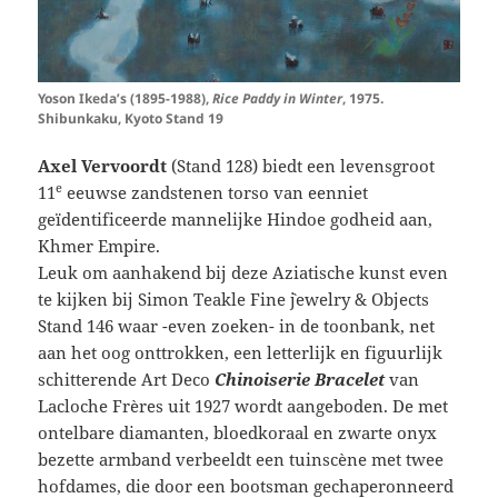
Yoson Ikeda’s (1895-1988),
Rice Paddy in Winter
, 1975.
Shibunkaku, Kyoto Stand 19
Axel Vervoordt
(Stand 128)
biedt een levensgroot
e
11
eeuwse zandstenen torso van eenniet
geïdentificeerde mannelijke Hindoe godheid aan,
Khmer Empire.
Leuk om aanhakend bij deze Aziatische kunst even
te kijken bij Simon Teakle Fine `jewelry & Objects
Stand 146
waar -even zoeken- in de toonbank, net
aan het oog onttrokken, een letterlijk en figuurlijk
schitterende Art Deco
Chinoiserie Bracelet
van
Lacloche Frères uit 1927 wordt aangeboden. De met
ontelbare diamanten, bloedkoraal en zwarte onyx
bezette armband verbeeldt een tuinscène met twee
hofdames, die door een bootsman gechaperonneerd