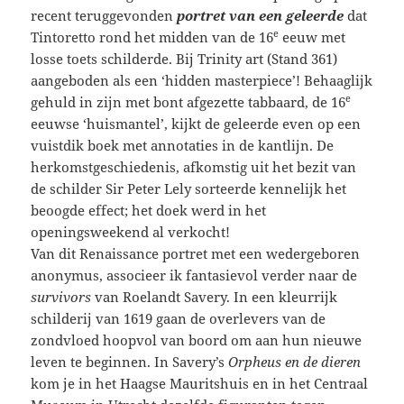
recent teruggevonden
portret van een geleerde
dat
e
Tintoretto rond het midden van de 16
eeuw met
losse toets schilderde. Bij Trinity art (Stand 361)
aangeboden als een ‘hidden masterpiece’! Behaaglijk
e
gehuld in zijn met bont afgezette tabbaard, de 16
eeuwse ‘huismantel’, kijkt de geleerde even op een
vuistdik boek met annotaties in de kantlijn. De
herkomstgeschiedenis, afkomstig uit het bezit van
de schilder Sir Peter Lely sorteerde kennelijk het
beoogde effect; het doek werd in het
openingsweekend al verkocht!
Van dit Renaissance portret met een wedergeboren
anonymus, associeer ik fantasievol verder naar de
survivors
van Roelandt Savery. In een kleurrijk
schilderij van 1619 gaan de overlevers van de
zondvloed hoopvol van boord om aan hun nieuwe
leven te beginnen. In Savery’s
Orpheus en de dieren
kom je in het Haagse Mauritshuis en in het Centraal