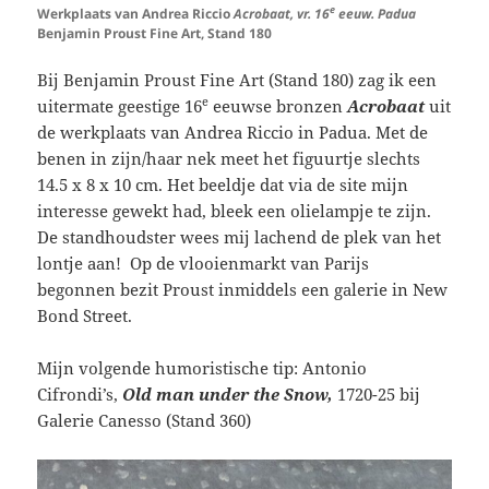
e
Werkplaats van Andrea Riccio
Acrobaat, vr. 16
eeuw. Padua
Benjamin Proust Fine Art, Stand 180
Bij
Benjamin Proust Fine Art (Stand 180)
zag ik een
e
uitermate geestige 16
eeuwse bronzen
Acrobaat
uit
de werkplaats van Andrea Riccio in Padua. Met de
benen in zijn/haar nek meet het figuurtje slechts
14.5 x 8 x 10 cm. Het beeldje dat via de site mijn
interesse gewekt had, bleek een olielampje te zijn.
De standhoudster wees mij lachend de plek van het
lontje aan! Op de vlooienmarkt van Parijs
begonnen bezit Proust inmiddels een galerie in New
Bond Street.
Mijn volgende humoristische tip: Antonio
Cifrondi’s,
Old man under the Snow,
1720-25 bij
Galerie Canesso (Stand 360)