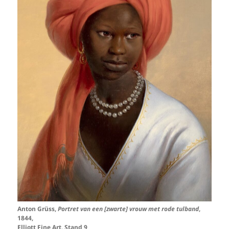
Anton Grüss,
Portret van een [zwarte] vrouw met rode tulband
,
1844,
Elliott Fine Art, Stand 9