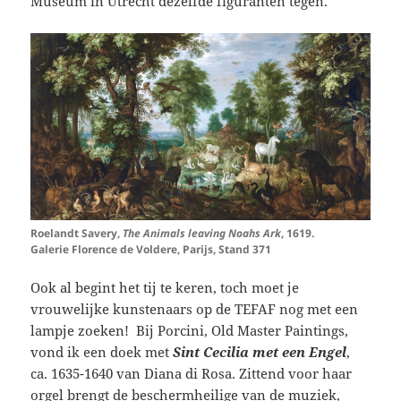
Museum in Utrecht dezelfde figuranten tegen.
Roelandt Savery,
The Animals leaving Noahs Ark
, 1619.
Galerie Florence de Voldere, Parijs, Stand 371
Ook al begint het tij te keren, toch moet je
vrouwelijke kunstenaars op de TEFAF nog met een
lampje zoeken! Bij Porcini, Old Master Paintings,
vond ik een doek met
Sint Cecilia met een Engel
,
ca. 1635-1640 van Diana di Rosa. Zittend voor haar
orgel brengt de beschermheilige van de muziek,