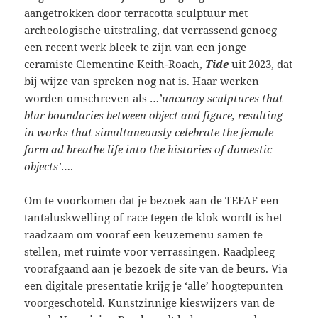
aangetrokken door terracotta sculptuur met
archeologische uitstraling, dat verrassend genoeg
een recent werk bleek te zijn van een jonge
ceramiste Clementine Keith-Roach,
Tide
uit 2023, dat
bij wijze van spreken nog nat is. Haar werken
worden omschreven als …
’uncanny sculptures that
blur boundaries between object and figure, resulting
in works that simultaneously celebrate the female
form ad breathe life into the histories of domestic
objects’
….
Om te voorkomen dat je bezoek aan de TEFAF een
tantaluskwelling of race tegen de klok wordt is het
raadzaam om vooraf een keuzemenu samen te
stellen, met ruimte voor verrassingen. Raadpleeg
voorafgaand aan je bezoek de site van de beurs. Via
een digitale presentatie krijg je ‘alle’ hoogtepunten
voorgeschoteld. Kunstzinnige kieswijzers van de