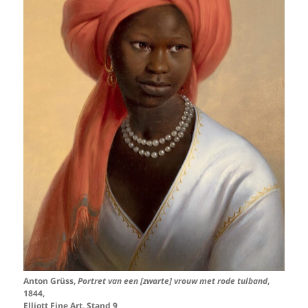
Anton Grüss,
Portret van een [zwarte] vrouw met rode tulband
,
1844,
Elliott Fine Art, Stand 9