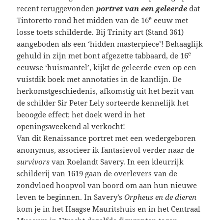
recent teruggevonden
portret van een geleerde
dat
e
Tintoretto rond het midden van de 16
eeuw met
losse toets schilderde. Bij Trinity art (Stand 361)
aangeboden als een ‘hidden masterpiece’! Behaaglijk
e
gehuld in zijn met bont afgezette tabbaard, de 16
eeuwse ‘huismantel’, kijkt de geleerde even op een
vuistdik boek met annotaties in de kantlijn. De
herkomstgeschiedenis, afkomstig uit het bezit van
de schilder Sir Peter Lely sorteerde kennelijk het
beoogde effect; het doek werd in het
openingsweekend al verkocht!
Van dit Renaissance portret met een wedergeboren
anonymus, associeer ik fantasievol verder naar de
survivors
van Roelandt Savery. In een kleurrijk
schilderij van 1619 gaan de overlevers van de
zondvloed hoopvol van boord om aan hun nieuwe
leven te beginnen. In Savery’s
Orpheus en de dieren
kom je in het Haagse Mauritshuis en in het Centraal