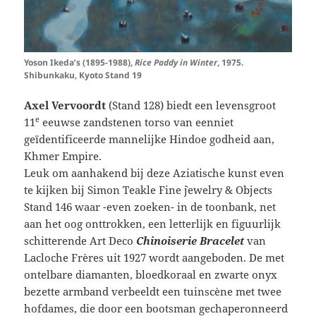
Yoson Ikeda’s (1895-1988),
Rice Paddy in Winter
, 1975.
Shibunkaku, Kyoto Stand 19
Axel Vervoordt
(Stand 128)
biedt een levensgroot
e
11
eeuwse zandstenen torso van eenniet
geïdentificeerde mannelijke Hindoe godheid aan,
Khmer Empire.
Leuk om aanhakend bij deze Aziatische kunst even
te kijken bij Simon Teakle Fine `jewelry & Objects
Stand 146
waar -even zoeken- in de toonbank, net
aan het oog onttrokken, een letterlijk en figuurlijk
schitterende Art Deco
Chinoiserie Bracelet
van
Lacloche Frères uit 1927 wordt aangeboden. De met
ontelbare diamanten, bloedkoraal en zwarte onyx
bezette armband verbeeldt een tuinscène met twee
hofdames, die door een bootsman gechaperonneerd