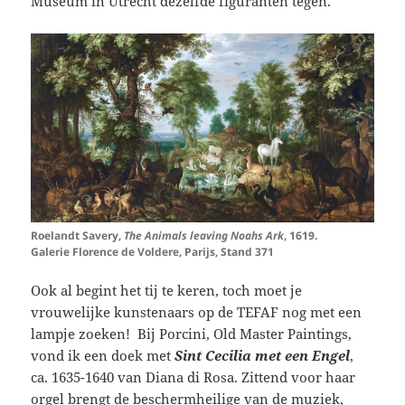
Museum in Utrecht dezelfde figuranten tegen.
Roelandt Savery,
The Animals leaving Noahs Ark
, 1619.
Galerie Florence de Voldere, Parijs, Stand 371
Ook al begint het tij te keren, toch moet je
vrouwelijke kunstenaars op de TEFAF nog met een
lampje zoeken! Bij Porcini, Old Master Paintings,
vond ik een doek met
Sint Cecilia met een Engel
,
ca. 1635-1640 van Diana di Rosa. Zittend voor haar
orgel brengt de beschermheilige van de muziek,