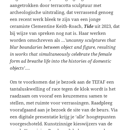
aangetrokken door terracotta sculptuur met
archeologische uitstraling, dat verrassend genoeg
een recent werk bleek te zijn van een jonge
ceramiste Clementine Keith-Roach,
Tide
uit 2023, dat
bij wijze van spreken nog nat is. Haar werken
worden omschreven als …
’uncanny sculptures that
blur boundaries between object and figure, resulting
in works that simultaneously celebrate the female
form ad breathe life into the histories of domestic
objects’
….
Om te voorkomen dat je bezoek aan de TEFAF een
tantaluskwelling of race tegen de klok wordt is het
raadzaam om vooraf een keuzemenu samen te
stellen, met ruimte voor verrassingen. Raadpleeg
voorafgaand aan je bezoek de site van de beurs. Via
een digitale presentatie krijg je ‘alle’ hoogtepunten
voorgeschoteld. Kunstzinnige kieswijzers van de