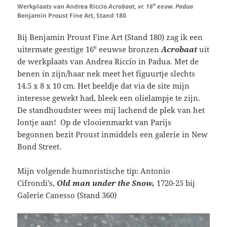
e
Werkplaats van Andrea Riccio
Acrobaat, vr. 16
eeuw. Padua
Benjamin Proust Fine Art, Stand 180
Bij
Benjamin Proust Fine Art (Stand 180)
zag ik een
e
uitermate geestige 16
eeuwse bronzen
Acrobaat
uit
de werkplaats van Andrea Riccio in Padua. Met de
benen in zijn/haar nek meet het figuurtje slechts
14.5 x 8 x 10 cm. Het beeldje dat via de site mijn
interesse gewekt had, bleek een olielampje te zijn.
De standhoudster wees mij lachend de plek van het
lontje aan! Op de vlooienmarkt van Parijs
begonnen bezit Proust inmiddels een galerie in New
Bond Street.
Mijn volgende humoristische tip: Antonio
Cifrondi’s,
Old man under the Snow,
1720-25 bij
Galerie Canesso (Stand 360)