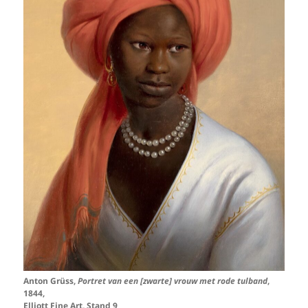
Anton Grüss,
Portret van een [zwarte] vrouw met rode tulband
,
1844,
Elliott Fine Art, Stand 9