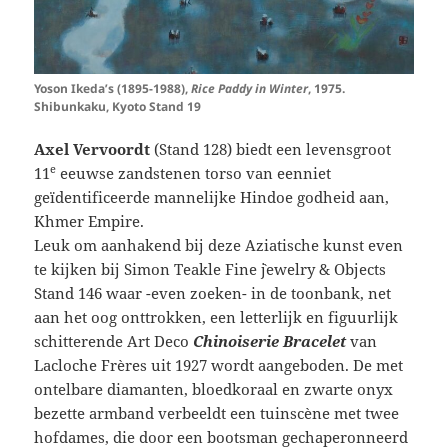
Yoson Ikeda’s (1895-1988),
Rice Paddy in Winter
, 1975.
Shibunkaku, Kyoto Stand 19
Axel Vervoordt
(Stand 128)
biedt een levensgroot
e
11
eeuwse zandstenen torso van eenniet
geïdentificeerde mannelijke Hindoe godheid aan,
Khmer Empire.
Leuk om aanhakend bij deze Aziatische kunst even
te kijken bij Simon Teakle Fine `jewelry & Objects
Stand 146
waar -even zoeken- in de toonbank, net
aan het oog onttrokken, een letterlijk en figuurlijk
schitterende Art Deco
Chinoiserie Bracelet
van
Lacloche Frères uit 1927 wordt aangeboden. De met
ontelbare diamanten, bloedkoraal en zwarte onyx
bezette armband verbeeldt een tuinscène met twee
hofdames, die door een bootsman gechaperonneerd