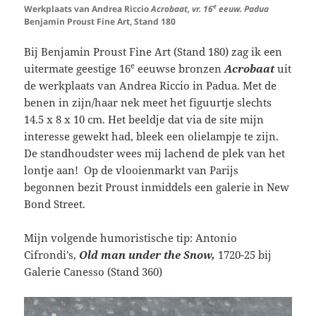
e
Werkplaats van Andrea Riccio
Acrobaat, vr. 16
eeuw. Padua
Benjamin Proust Fine Art, Stand 180
Bij
Benjamin Proust Fine Art (Stand 180)
zag ik een
e
uitermate geestige 16
eeuwse bronzen
Acrobaat
uit
de werkplaats van Andrea Riccio in Padua. Met de
benen in zijn/haar nek meet het figuurtje slechts
14.5 x 8 x 10 cm. Het beeldje dat via de site mijn
interesse gewekt had, bleek een olielampje te zijn.
De standhoudster wees mij lachend de plek van het
lontje aan! Op de vlooienmarkt van Parijs
begonnen bezit Proust inmiddels een galerie in New
Bond Street.
Mijn volgende humoristische tip: Antonio
Cifrondi’s,
Old man under the Snow,
1720-25 bij
Galerie Canesso (Stand 360)