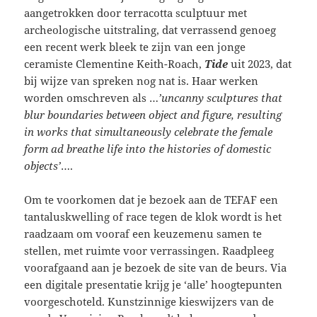
aangetrokken door terracotta sculptuur met
archeologische uitstraling, dat verrassend genoeg
een recent werk bleek te zijn van een jonge
ceramiste Clementine Keith-Roach,
Tide
uit 2023, dat
bij wijze van spreken nog nat is. Haar werken
worden omschreven als …
’uncanny sculptures that
blur boundaries between object and figure, resulting
in works that simultaneously celebrate the female
form ad breathe life into the histories of domestic
objects’
….
Om te voorkomen dat je bezoek aan de TEFAF een
tantaluskwelling of race tegen de klok wordt is het
raadzaam om vooraf een keuzemenu samen te
stellen, met ruimte voor verrassingen. Raadpleeg
voorafgaand aan je bezoek de site van de beurs. Via
een digitale presentatie krijg je ‘alle’ hoogtepunten
voorgeschoteld. Kunstzinnige kieswijzers van de