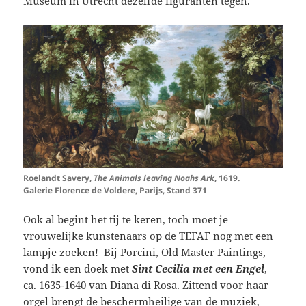
Museum in Utrecht dezelfde figuranten tegen.
Roelandt Savery,
The Animals leaving Noahs Ark
, 1619.
Galerie Florence de Voldere, Parijs, Stand 371
Ook al begint het tij te keren, toch moet je
vrouwelijke kunstenaars op de TEFAF nog met een
lampje zoeken! Bij Porcini, Old Master Paintings,
vond ik een doek met
Sint Cecilia met een Engel
,
ca. 1635-1640 van Diana di Rosa. Zittend voor haar
orgel brengt de beschermheilige van de muziek,