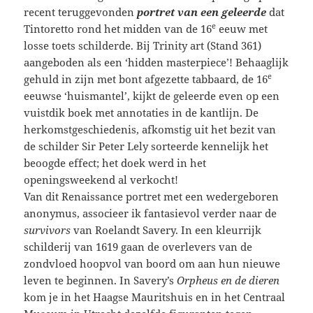
recent teruggevonden
portret van een geleerde
dat
e
Tintoretto rond het midden van de 16
eeuw met
losse toets schilderde. Bij Trinity art (Stand 361)
aangeboden als een ‘hidden masterpiece’! Behaaglijk
e
gehuld in zijn met bont afgezette tabbaard, de 16
eeuwse ‘huismantel’, kijkt de geleerde even op een
vuistdik boek met annotaties in de kantlijn. De
herkomstgeschiedenis, afkomstig uit het bezit van
de schilder Sir Peter Lely sorteerde kennelijk het
beoogde effect; het doek werd in het
openingsweekend al verkocht!
Van dit Renaissance portret met een wedergeboren
anonymus, associeer ik fantasievol verder naar de
survivors
van Roelandt Savery. In een kleurrijk
schilderij van 1619 gaan de overlevers van de
zondvloed hoopvol van boord om aan hun nieuwe
leven te beginnen. In Savery’s
Orpheus en de dieren
kom je in het Haagse Mauritshuis en in het Centraal