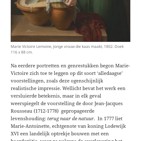
Marie Victoire Lemoine, Jonge vrouw die kaas maakt, 1802. Doek
116 x 88 cm.
Na eerdere portretten en genrestukken begon Marie-
Victoire zich toe te leggen op dit soort ‘alledaagse’
voorstellingen, zoals deze ogenschijnlijk
realistische impressie. Wellicht bevat het werk een
versluierde betekenis, maar in elk geval
weerspiegelt de voorstelling de door Jean-Jacques
Rousseau (1712-1778) gepropageerde
levenshouding:
terug naar de natuur
. In 1777 liet
Marie-Antoinette, echtgenote van koning Lodewijk
XVI een landelijk optrekje bouwen met een
boerderijtje, waar ze volgens de overlevering het