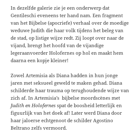
In dezelfde galerie zie je een onderwerp dat
Gentileschi eveneens ter hand nam. Een fragment
van het Bijbelse (apocriefe) verhaal over de moedige
weduwe Judith die haar volk tijdens het beleg van
de stad, op listige wijze redt. Zij loopt over naar de
vijand, brengt het hoofd van de vijandige
legeraanvoerder Holofernes op hol en maakt hem
daarna een kopje kleiner!
Zowel Artemisia als Diana hadden in hun jonge
jaren met seksueel geweld te maken gehad. Diana
schilderde haar trauma op terughoudende wijze van
zich af. In Artemisia’s bijbelse moordscènes met
Judith en Holofernes
spat de boosheid letterlijk en
figuurlijk van het doek af! Later werd Diana door
haar jaloerse echtgenoot de schilder Agostino
Beltrano zelfs vermoord.