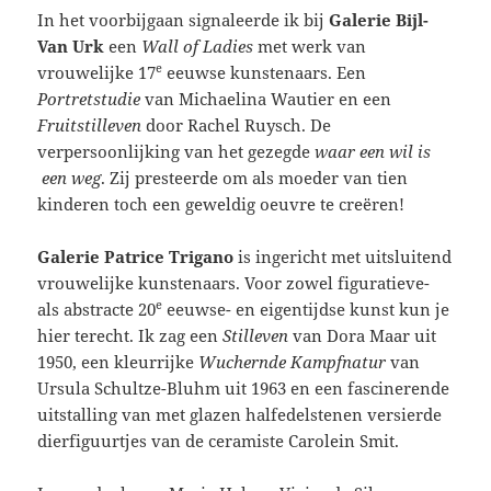
In het voorbijgaan signaleerde ik bij
Galerie Bijl-
Van Urk
een
Wall of Ladies
met werk van
e
vrouwelijke 17
eeuwse kunstenaars. Een
Portretstudie
van Michaelina Wautier en een
Fruitstilleven
door Rachel Ruysch. De
verpersoonlijking van het gezegde
waar een wil is
een weg
. Zij presteerde om als moeder van tien
kinderen toch een geweldig oeuvre te creëren!
Galerie Patrice Trigano
is ingericht met uitsluitend
vrouwelijke kunstenaars. Voor zowel figuratieve-
e
als abstracte 20
eeuwse- en eigentijdse kunst kun je
hier terecht. Ik zag een
Stilleven
van Dora Maar uit
1950, een kleurrijke
Wuchernde Kampfnatur
van
Ursula Schultze-Bluhm uit 1963 en een fascinerende
uitstalling van met glazen halfedelstenen versierde
dierfiguurtjes van de ceramiste Carolein Smit.