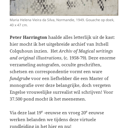
Maria Helena Vieira da Silva, Normandie, 1949. Gouache op doek,
40 x 47 cm.
Peter Harrington
haalde alles letterlijk uit de kast:
hier mocht ik het uitgebreide archief van Itchell
Colquhoun inzien. Het
Archiv of Magical writings
and original illustrations
, (c. 1958-79). Deze enorme
verzameling autografen, occulte geschriften,
schetsen en correspondentie vormt een ware
fundgrube
voor een liefhebber die een Master of
monografie over deze belangrijke, doch vergeten
Engelse vrouwelijke surrealist wil schrijven! Voor
37.500 pond mocht ik het meenemen.
e
e
Via deze laat 19
-eeuwse en vroeg 20
eeuwse
werken belanden we tijdens deze virtuele
rondleiding in het hier en nu!