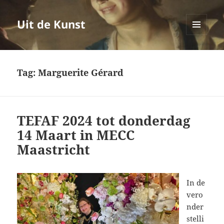
Uit de Kunst
MENU
EN
WIDGETS
Tag:
Marguerite Gérard
TEFAF 2024 tot donderdag
14 Maart in MECC
Maastricht
In de
vero
nder
stelli