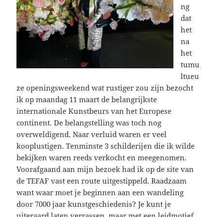
ng
dat
het
na
het
tumu
ltueu
ze openingsweekend wat rustiger zou zijn bezocht
ik op maandag 11 maart de belangrijkste
internationale Kunstbeurs van het Europese
continent. De belangstelling was toch nog
overweldigend. Naar verluid waren er veel
kooplustigen. Tenminste 3 schilderijen die ik wilde
bekijken waren reeds verkocht en meegenomen.
Voorafgaand aan mijn bezoek had ik op de site van
de TEFAF vast een route uitgestippeld. Raadzaam
want waar moet je beginnen aan een wandeling
door 7000 jaar kunstgeschiedenis? Je kunt je
uiteraard laten verrassen, maar met een leidmotief