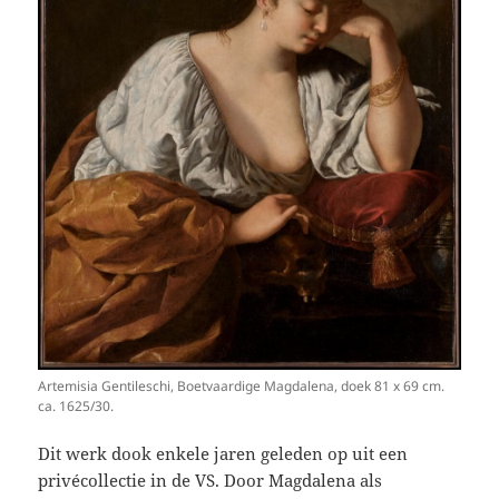
Artemisia Gentileschi, Boetvaardige Magdalena, doek 81 x 69 cm.
ca. 1625/30.
Dit werk dook enkele jaren geleden op uit een
privécollectie in de VS. Door Magdalena als