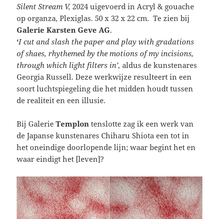
Silent Stream V,
2024 uigevoerd in Acryl & gouache
op organza, Plexiglas. 50 x 32 x 22 cm. Te zien bij
Galerie Karsten Geve AG
.
‘
I cut and slash the paper and play with gradations
of shaes, rhythemed by the motions of my incisions,
through which light filters in’,
aldus de kunstenares
Georgia Russell. Deze werkwijze resulteert in een
soort luchtspiegeling die het midden houdt tussen
de realiteit en een illusie.
Bij Galerie
Templon
tenslotte zag ik een werk van
de Japanse kunstenares Chiharu Shiota een tot in
het oneindige doorlopende lijn; waar begint het en
waar eindigt het [leven]?