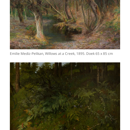
Emilie Mediz-Pelikan, Willows at a Creek, 1895. Doek 65 x 85 cm