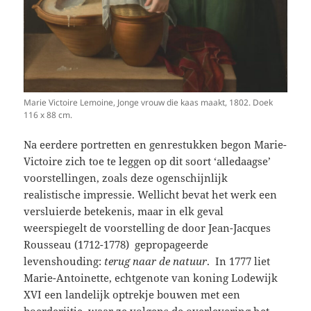
Marie Victoire Lemoine, Jonge vrouw die kaas maakt, 1802. Doek
116 x 88 cm.
Na eerdere portretten en genrestukken begon Marie-
Victoire zich toe te leggen op dit soort ‘alledaagse’
voorstellingen, zoals deze ogenschijnlijk
realistische impressie. Wellicht bevat het werk een
versluierde betekenis, maar in elk geval
weerspiegelt de voorstelling de door Jean-Jacques
Rousseau (1712-1778) gepropageerde
levenshouding:
terug naar de natuur
. In 1777 liet
Marie-Antoinette, echtgenote van koning Lodewijk
XVI een landelijk optrekje bouwen met een
boerderijtje, waar ze volgens de overlevering het