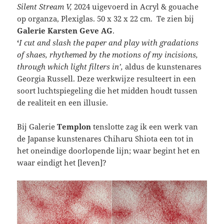
Silent Stream V,
2024 uigevoerd in Acryl & gouache
op organza, Plexiglas. 50 x 32 x 22 cm. Te zien bij
Galerie Karsten Geve AG
.
‘
I cut and slash the paper and play with gradations
of shaes, rhythemed by the motions of my incisions,
through which light filters in’,
aldus de kunstenares
Georgia Russell. Deze werkwijze resulteert in een
soort luchtspiegeling die het midden houdt tussen
de realiteit en een illusie.
Bij Galerie
Templon
tenslotte zag ik een werk van
de Japanse kunstenares Chiharu Shiota een tot in
het oneindige doorlopende lijn; waar begint het en
waar eindigt het [leven]?