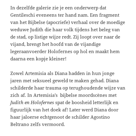
In dezelfde galerie zie je een onderwerp dat
Gentileschi eveneens ter hand nam. Een fragment
van het Bijbelse (apocriefe) verhaal over de moedige
weduwe Judith die haar volk tijdens het beleg van
de stad, op listige wijze redt. Zij loopt over naar de
vijand, brengt het hoofd van de vijandige
legeraanvoerder Holofernes op hol en maakt hem
daarna een kopje kleiner!
Zowel Artemisia als Diana hadden in hun jonge
jaren met seksueel geweld te maken gehad. Diana
schilderde haar trauma op terughoudende wijze van
zich af. In Artemisia’s bijbelse moordscènes met
Judith en Holofernes
spat de boosheid letterlijk en
figuurlijk van het doek af! Later werd Diana door
haar jaloerse echtgenoot de schilder Agostino
Beltrano zelfs vermoord.