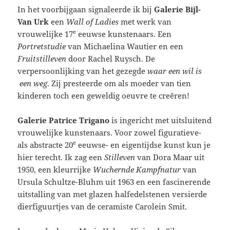
In het voorbijgaan signaleerde ik bij
Galerie Bijl-
Van Urk
een
Wall of Ladies
met werk van
e
vrouwelijke 17
eeuwse kunstenaars. Een
Portretstudie
van Michaelina Wautier en een
Fruitstilleven
door Rachel Ruysch. De
verpersoonlijking van het gezegde
waar een wil is
een weg
. Zij presteerde om als moeder van tien
kinderen toch een geweldig oeuvre te creëren!
Galerie Patrice Trigano
is ingericht met uitsluitend
vrouwelijke kunstenaars. Voor zowel figuratieve-
e
als abstracte 20
eeuwse- en eigentijdse kunst kun je
hier terecht. Ik zag een
Stilleven
van Dora Maar uit
1950, een kleurrijke
Wuchernde Kampfnatur
van
Ursula Schultze-Bluhm uit 1963 en een fascinerende
uitstalling van met glazen halfedelstenen versierde
dierfiguurtjes van de ceramiste Carolein Smit.