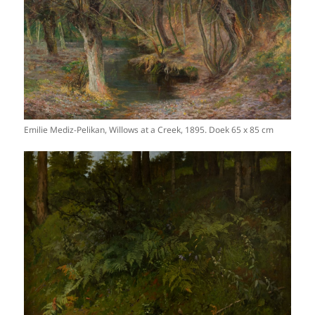
Emilie Mediz-Pelikan, Willows at a Creek, 1895. Doek 65 x 85 cm