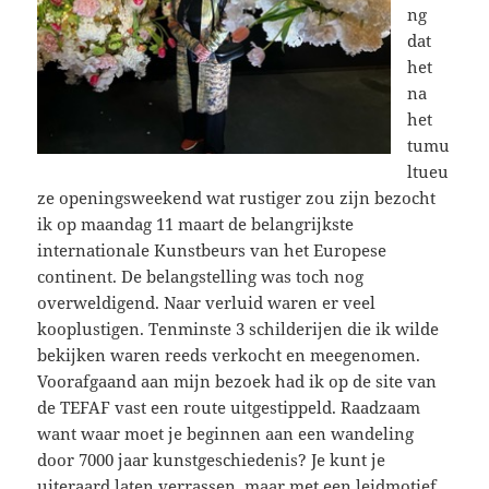
ng
dat
het
na
het
tumu
ltueu
ze openingsweekend wat rustiger zou zijn bezocht
ik op maandag 11 maart de belangrijkste
internationale Kunstbeurs van het Europese
continent. De belangstelling was toch nog
overweldigend. Naar verluid waren er veel
kooplustigen. Tenminste 3 schilderijen die ik wilde
bekijken waren reeds verkocht en meegenomen.
Voorafgaand aan mijn bezoek had ik op de site van
de TEFAF vast een route uitgestippeld. Raadzaam
want waar moet je beginnen aan een wandeling
door 7000 jaar kunstgeschiedenis? Je kunt je
uiteraard laten verrassen, maar met een leidmotief