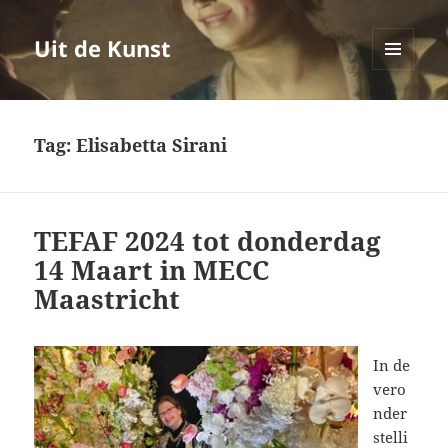
Uit de Kunst
MENU
EN
WIDGETS
Tag:
Elisabetta Sirani
TEFAF 2024 tot donderdag
14 Maart in MECC
Maastricht
In de
vero
nder
stelli