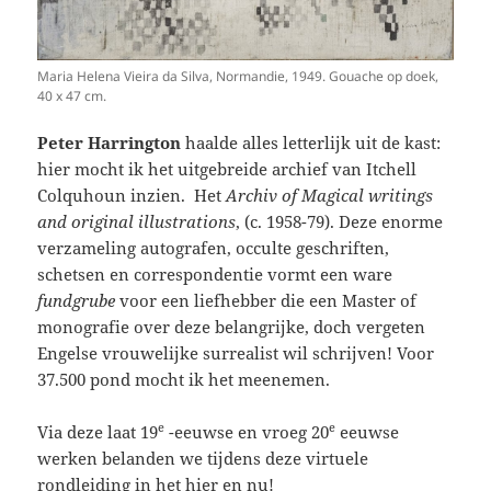
Maria Helena Vieira da Silva, Normandie, 1949. Gouache op doek,
40 x 47 cm.
Peter Harrington
haalde alles letterlijk uit de kast:
hier mocht ik het uitgebreide archief van Itchell
Colquhoun inzien. Het
Archiv of Magical writings
and original illustrations
, (c. 1958-79). Deze enorme
verzameling autografen, occulte geschriften,
schetsen en correspondentie vormt een ware
fundgrube
voor een liefhebber die een Master of
monografie over deze belangrijke, doch vergeten
Engelse vrouwelijke surrealist wil schrijven! Voor
37.500 pond mocht ik het meenemen.
e
e
Via deze laat 19
-eeuwse en vroeg 20
eeuwse
werken belanden we tijdens deze virtuele
rondleiding in het hier en nu!