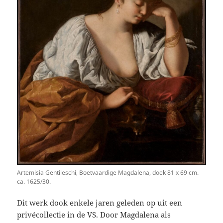
Artemisia Gentileschi, Boetvaardige Magdalena, doek 81 x 69 cm.
ca. 1625/30.
Dit werk dook enkele jaren geleden op uit een
privécollectie in de VS. Door Magdalena als