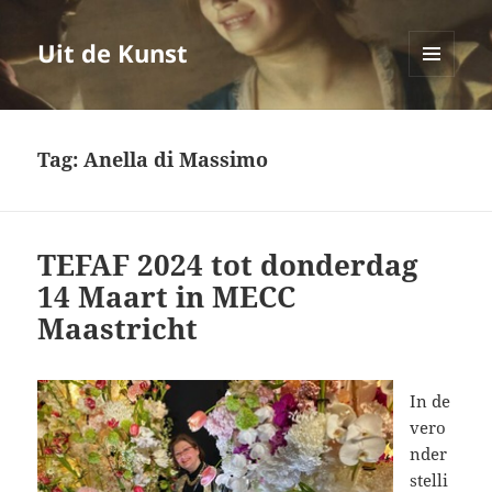
Uit de Kunst
MENU
EN
WIDGETS
Tag:
Anella di Massimo
TEFAF 2024 tot donderdag
14 Maart in MECC
Maastricht
In de
vero
nder
stelli