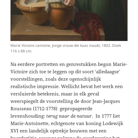
Marie Victoire Lemoine, Jonge vrouw die kaas maakt, 1802. Doek
116 x 88 cm.
Na eerdere portretten en genrestukken begon Marie-
Victoire zich toe te leggen op dit soort ‘alledaagse’
voorstellingen, zoals deze ogenschijnlijk
realistische impressie. Wellicht bevat het werk een
versluierde betekenis, maar in elk geval
weerspiegelt de voorstelling de door Jean-Jacques
Rousseau (1712-1778) gepropageerde
levenshouding:
terug naar de natuur
. In 1777 liet
Marie-Antoinette, echtgenote van koning Lodewijk
XVI een landelijk optrekje bouwen met een
boerderijtje, waar ze volgens de overlevering het