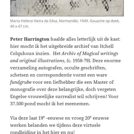
Maria Helena Vieira da Silva, Normandie, 1949. Gouache op doek,
40 x 47 cm.
Peter Harrington
haalde alles letterlijk uit de kast:
hier mocht ik het uitgebreide archief van Itchell
Colquhoun inzien. Het
Archiv of Magical writings
and original illustrations
, (c. 1958-79). Deze enorme
verzameling autografen, occulte geschriften,
schetsen en correspondentie vormt een ware
fundgrube
voor een liefhebber die een Master of
monografie over deze belangrijke, doch vergeten
Engelse vrouwelijke surrealist wil schrijven! Voor
37.500 pond mocht ik het meenemen.
e
e
Via deze laat 19
-eeuwse en vroeg 20
eeuwse
werken belanden we tijdens deze virtuele
rondleiding in het hier en nu!