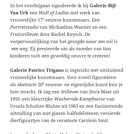
In het voorbijgaan signaleerde ik bij
Galerie Bijl-
Van Urk
een
Wall of Ladies
met werk van
e
vrouwelijke 17
eeuwse kunstenaars. Een
Portretstudie
van Michaelina Wautier en een
Fruitstilleven
door Rachel Ruysch. De
verpersoonlijking van het gezegde
waar een wil is
een weg
. Zij presteerde om als moeder van tien
kinderen toch een geweldig oeuvre te creëren!
Galerie Patrice Trigano
is ingericht met uitsluitend
vrouwelijke kunstenaars. Voor zowel figuratieve-
e
als abstracte 20
eeuwse- en eigentijdse kunst kun je
hier terecht. Ik zag een
Stilleven
van Dora Maar uit
1950, een kleurrijke
Wuchernde Kampfnatur
van
Ursula Schultze-Bluhm uit 1963 en een fascinerende
uitstalling van met glazen halfedelstenen versierde
dierfiguurtjes van de ceramiste Carolein Smit.