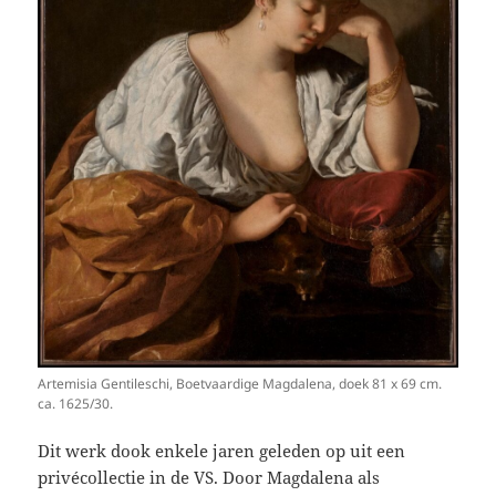
Artemisia Gentileschi, Boetvaardige Magdalena, doek 81 x 69 cm.
ca. 1625/30.
Dit werk dook enkele jaren geleden op uit een
privécollectie in de VS. Door Magdalena als