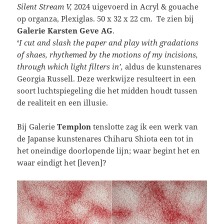
Silent Stream V,
2024 uigevoerd in Acryl & gouache
op organza, Plexiglas. 50 x 32 x 22 cm. Te zien bij
Galerie Karsten Geve AG
.
‘
I cut and slash the paper and play with gradations
of shaes, rhythemed by the motions of my incisions,
through which light filters in’,
aldus de kunstenares
Georgia Russell. Deze werkwijze resulteert in een
soort luchtspiegeling die het midden houdt tussen
de realiteit en een illusie.
Bij Galerie
Templon
tenslotte zag ik een werk van
de Japanse kunstenares Chiharu Shiota een tot in
het oneindige doorlopende lijn; waar begint het en
waar eindigt het [leven]?