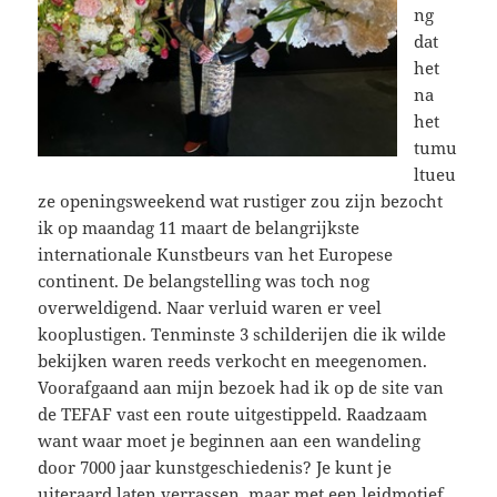
ng
dat
het
na
het
tumu
ltueu
ze openingsweekend wat rustiger zou zijn bezocht
ik op maandag 11 maart de belangrijkste
internationale Kunstbeurs van het Europese
continent. De belangstelling was toch nog
overweldigend. Naar verluid waren er veel
kooplustigen. Tenminste 3 schilderijen die ik wilde
bekijken waren reeds verkocht en meegenomen.
Voorafgaand aan mijn bezoek had ik op de site van
de TEFAF vast een route uitgestippeld. Raadzaam
want waar moet je beginnen aan een wandeling
door 7000 jaar kunstgeschiedenis? Je kunt je
uiteraard laten verrassen, maar met een leidmotief