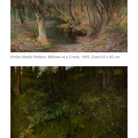
Emilie Mediz-Pelikan, Willows at a Creek, 1895. Doek 65 x 85 cm