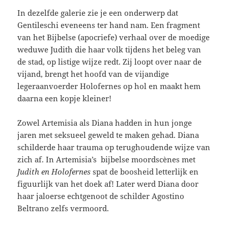
In dezelfde galerie zie je een onderwerp dat
Gentileschi eveneens ter hand nam. Een fragment
van het Bijbelse (apocriefe) verhaal over de moedige
weduwe Judith die haar volk tijdens het beleg van
de stad, op listige wijze redt. Zij loopt over naar de
vijand, brengt het hoofd van de vijandige
legeraanvoerder Holofernes op hol en maakt hem
daarna een kopje kleiner!
Zowel Artemisia als Diana hadden in hun jonge
jaren met seksueel geweld te maken gehad. Diana
schilderde haar trauma op terughoudende wijze van
zich af. In Artemisia’s bijbelse moordscènes met
Judith en Holofernes
spat de boosheid letterlijk en
figuurlijk van het doek af! Later werd Diana door
haar jaloerse echtgenoot de schilder Agostino
Beltrano zelfs vermoord.