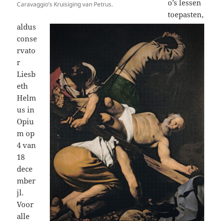
o’s lessen
Caravaggio’s Kruisiging van Petrus.
toepasten,
aldus
conse
rvato
r
Liesb
eth
Helm
us in
Opiu
m op
4 van
18
dece
mber
jl.
Voor
alle