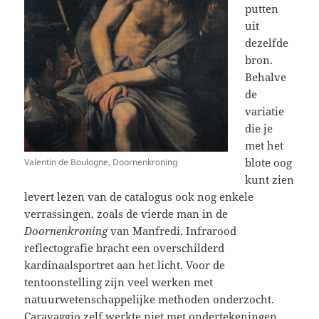
putten
uit
dezelfde
bron.
Behalve
de
variatie
die je
met het
blote oog
Valentin de Boulogne, Doornenkroning
kunt zien
levert lezen van de catalogus ook nog enkele
verrassingen, zoals de vierde man in de
Doornenkroning
van Manfredi. Infrarood
reflectografie bracht een overschilderd
kardinaalsportret aan het licht. Voor de
tentoonstelling zijn veel werken met
natuurwetenschappelijke methoden onderzocht.
Caravaggio zelf werkte niet met ondertekeningen,