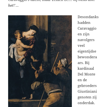
het
!’…
Desondanks
hadden
Caravaggio
en zijn
navolgers
veel
eigentijdse
bewondera
ars. Bij
kardinaal
Del Monte
en de
gebroeders
Giustiniani
genoten zij
onderdak.