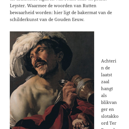
Leyster. Waarmee de woorden van Rutten
bewaarheid worden: hier ligt de bakermat van de
schilderkunst van de Gouden Eeuw.
Achteri
n de
laatst
zaal
hangt
als
blikvan
ger en
slotakko
ord Ter