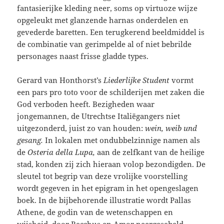
fantasierijke kleding neer, soms op virtuoze wijze
opgeleukt met glanzende harnas onderdelen en
gevederde baretten. Een terugkerend beeldmiddel is
de combinatie van gerimpelde al of niet bebrilde
personages naast frisse gladde types.
Gerard van Honthorst’s
Liederlijke Student
vormt
een pars pro toto voor de schilderijen met zaken die
God verboden heeft. Bezigheden waar
jongemannen, de Utrechtse Italiëgangers niet
uitgezonderd, juist zo van houden:
wein, weib und
gesang.
In lokalen met ondubbelzinnige namen als
de
Osteria della Lupa,
aan de zelfkant van de heilige
stad, konden zij zich hieraan volop bezondigden. De
sleutel tot begrip van deze vrolijke voorstelling
wordt gegeven in het epigram in het opengeslagen
boek. In de bijbehorende illustratie wordt Pallas
Athene, de godin van de wetenschappen en
wijsheid
,
door Bacchus en Amor neergesabeld.