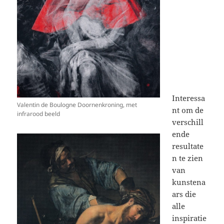
Interessa
Valentin de Boulogne Doornenkroning, met
nt om de
infrarood beeld
verschill
ende
resultate
n te zien
van
kunstena
ars die
alle
inspiratie