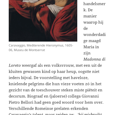
handelsmer
k. De
manier
waarop hij
de
wonderdadi
ge maagd
Caravaggio, Mediterende Hieronymus, 1605-
Maria in
06, Museu de Montserrat
zijn
Madonna di
Loreto
weergaf als een volksvrouw, met een uit de
kluiten gewassen kind op haar heup, oogstte niet
ieders bijval. De voorstelling met haveloze,
knielende pelgrims die hun vieze voeten zó in het
gezicht van de toeschouwer steken miste piëteit en
decorum. Biograaf en (jaloerse) collega Giovanni
Pietro Bellori had geen goed woord voor hem over.
Verschillende Romeinse prelaten erkenden
Caravaggio’s talent, maar zeiden ze:…
’hij misbruikt