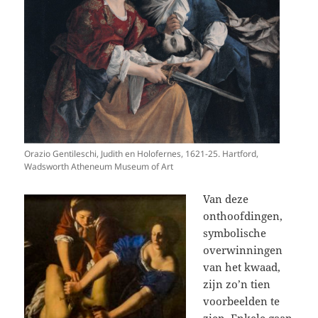
Orazio Gentileschi, Judith en Holofernes, 1621-25. Hartford,
Wadsworth Atheneum Museum of Art
Van deze
onthoofdingen,
symbolische
overwinningen
van het kwaad,
zijn zo’n tien
voorbeelden te
zien. Enkele gaan