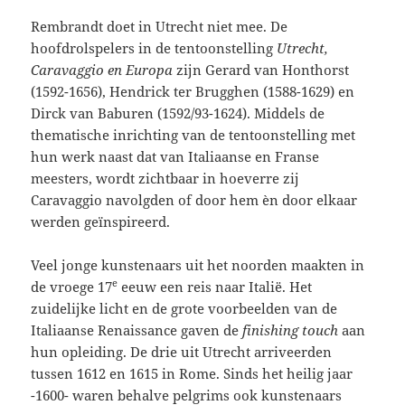
Rembrandt doet in Utrecht niet mee. De
hoofdrolspelers in de tentoonstelling
Utrecht,
Caravaggio en Europa
zijn Gerard van Honthorst
(1592-1656), Hendrick ter Brugghen (1588-1629) en
Dirck van Baburen (1592/93-1624). Middels de
thematische inrichting van de tentoonstelling met
hun werk naast dat van Italiaanse en Franse
meesters, wordt zichtbaar in hoeverre zij
Caravaggio navolgden of door hem èn door elkaar
werden geïnspireerd.
Veel jonge kunstenaars uit het noorden maakten in
e
de vroege 17
eeuw een reis naar Italië. Het
zuidelijke licht en de grote voorbeelden van de
Italiaanse Renaissance gaven de
finishing touch
aan
hun opleiding. De drie uit Utrecht arriveerden
tussen 1612 en 1615 in Rome. Sinds het heilig jaar
-1600- waren behalve pelgrims ook kunstenaars