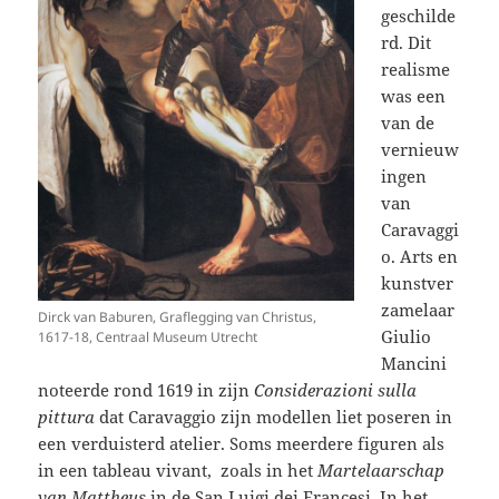
geschilde
rd. Dit
realisme
was een
van de
vernieuw
ingen
van
Caravaggi
o. Arts en
kunstver
zamelaar
Dirck van Baburen, Graflegging van Christus,
Giulio
1617-18, Centraal Museum Utrecht
Mancini
noteerde rond 1619 in zijn
Considerazioni sulla
pittura
dat Caravaggio zijn modellen liet poseren in
een verduisterd atelier. Soms meerdere figuren als
in een tableau vivant, zoals in het
Martelaarschap
van Mattheus
in de San Luigi dei Francesi. In het