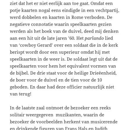
ziet dat het er niet eerlijk aan toe gaat. Omdat een
potje kaarten nogal eens eindigde in een vechtpartij,
werd dobbelen en kaarten in Rome verboden. De
negatieve connotatie waarin speelkaarten gezien
werden als het boek van de duivel, deed mij denken
aan een hit uit de late jaren ’60. Het
parlando
lied
van ‘cowboy Gerard’ over een soldaat die in de kerk
berispt wordt door een superieur omdat hij met
speelkaarten in de weer is. De soldaat legt uit dat de
speelkaarten voor hem het equivalent vormen van
de bijbel. De drie staat voor de heilige Drieëenheid,
de boer voor de duivel en de tien voor de 10
geboden. En daar had deze officier natuurlijk niet
van terug!
In de laatste zaal ontmoet de bezoeker een reeks
solitair weergegeven muzikanten, waarin de
bezoeker de voorbeelden herkent van musicerende
en drinkende figuren van Frans Hals en Judith