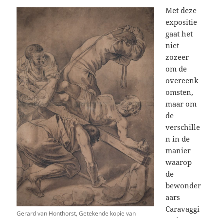
Met deze
expositie
gaat het
niet
zozeer
om de
overeenk
omsten,
maar om
de
verschille
n in de
manier
waarop
de
bewonder
aars
Caravaggi
Gerard van Honthorst, Getekende kopie van