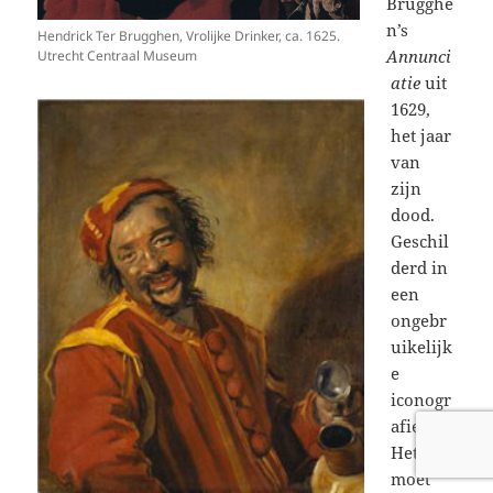
Brugghe
n’s
Hendrick Ter Brugghen, Vrolijke Drinker, ca. 1625.
Annunci
Utrecht Centraal Museum
atie
uit
1629,
het jaar
van
zijn
dood.
Geschil
derd in
een
ongebr
uikelijk
e
iconogr
afie.
Het
moet