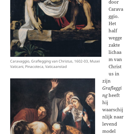
door
Carava
ggio.
Het
half
wegge
zakte
lichaa
m van
Caravaggio, Graflegging van Christus, 1602-03, Musei
Christ
Vaticani, Pinacoteca, Vaticaanstad
us in
zijn
Grafleggi
ng
heeft
hij
waarschij
nlijk naar
levend
model