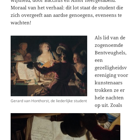
Moraal van het verhaal: dit lot staat de student die
zich overgeeft aan aardse genoegens, eveneens te
wachten!
Als lid van de
zogenoemde
Bentveughels,
een
gezelligheidsv
ereniging voor
kunstenaars
trokken ze er
hele nachten
Gerard van Honthorst, de liederlijke student
op uit. Zoals