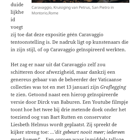
duide
Caravaggio, Kruisiging van Petrus, San Pietro in
lijkhe
Montorio,Rome
id
voegt
zij toe dat deze expositie géén Caravaggio
tentoonstelling is. De nadruk ligt op kunstenaars die
in zijn stijl, of op Caravaggio geïnspireerd werkten.
Het zag er naar uit dat Caravaggio zelf zou
schitteren door afwezigheid, maar dankzij een
genereus gebaar van de beheerder der Vaticaanse
collecties was tot en met 13 januari zijn
Graflegging
te zien. Getoond naast een hierop geïnspireerde
versie door Dirck van Baburen. Een Youtube filmpje
toont hoe het twee bij drie metende doek onder het
toeziend oog van Bart Rutten en conservator
Liesbeth Helmus wordt geplaatst. Zij spreekt de
kijker streng toe: …
’dit gebeurt nooit meer; iedereen
moet komen!
’… Een oproep waar inmiddels talloze