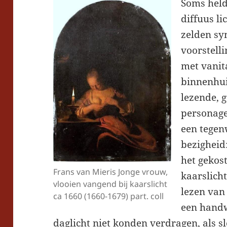
Soms held
diffuus li
zelden sy
voorstelli
met vanit
binnenhui
lezende, 
personage
een tegen
bezigheid
het gekos
Frans van Mieris Jonge vrouw,
kaarslicht
vlooien vangend bij kaarslicht
lezen van
ca 1660 (1660-1679) part. coll
een handw
daglicht niet konden verdragen, als sl