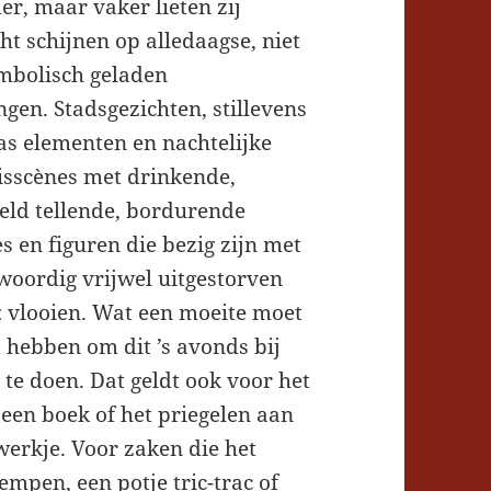
er, maar vaker lieten zij
cht schijnen op alledaagse, niet
mbolisch geladen
ngen. Stadsgezichten, stillevens
as elementen en nachtelijke
sscènes met drinkende,
geld tellende, bordurende
s en figuren die bezig zijn met
woordig vrijwel uitgestorven
: vlooien. Wat een moeite moet
t hebben om dit ’s avonds bij
 te doen. Dat geldt ook voor het
 een boek of het priegelen aan
erkje. Voor zaken die het
empen, een potje tric-trac of