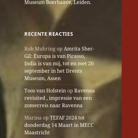
Museum Boerhaave, Leiden.
RECENTE REACTIES
Rob Muhring
op
Amrita Sher-
Gil: Europa is van Picasso,
India is van mij, tot en met 20
september in het Drents
Museum, Assen
Toos van Holstein
op
Ravenna
revisited , impressie van een
zomerreis naar Ravenna
Marina
op
TEFAF 2024 tot
donderdag 14 Maart in MECC
Maastricht