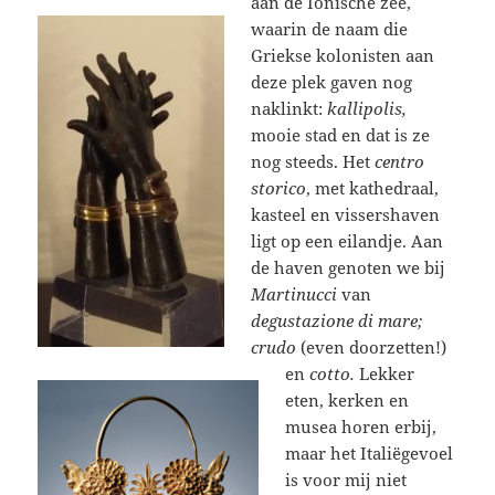
aan de Ionische zee,
waarin de naam die
Griekse kolonisten aan
deze plek gaven nog
naklinkt:
kallipolis,
mooie stad en dat is ze
nog steeds. Het
centro
storico
, met kathedraal,
kasteel en vissershaven
ligt op een eilandje. Aan
de haven genoten we bij
Martinucci
van
degustazione di mare;
crudo
(even doorzetten!)
en
cotto.
Lekker
eten, kerken en
musea horen erbij,
maar het Italiëgevoel
is voor mij niet