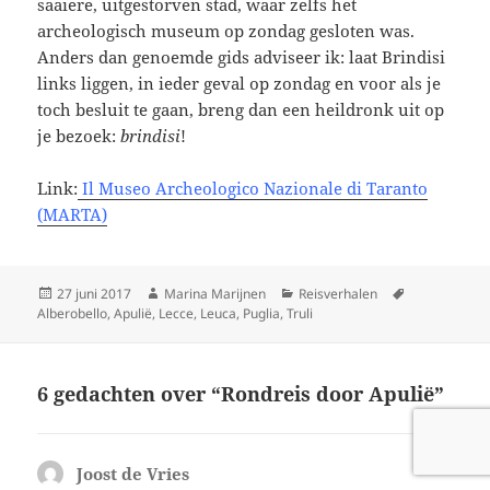
saaiere, uitgestorven stad, waar zelfs het
archeologisch museum op zondag gesloten was.
Anders dan genoemde gids adviseer ik: laat Brindisi
links liggen, in ieder geval op zondag en voor als je
toch besluit te gaan, breng dan een heildronk uit op
je bezoek:
brindisi
!
Link:
Il Museo Archeologico Nazionale di Taranto
(MARTA)
Geplaatst
Auteur
Categorieën
Tags
27 juni 2017
Marina Marijnen
Reisverhalen
op
Alberobello
,
Apulië
,
Lecce
,
Leuca
,
Puglia
,
Truli
6 gedachten over “Rondreis door Apulië”
Joost de Vries
schreef: