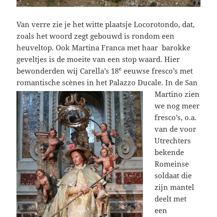
Van verre zie je het witte plaatsje Locorotondo, dat,
zoals het woord zegt gebouwd is rondom een
heuveltop. Ook Martina Franca met haar barokke
geveltjes is de moeite van een stop waard. Hier
e
bewonderden wij Carella’s 18
eeuwse fresco’s met
romantische scènes in het Palazzo Ducale.
In de San
Martino zien
we nog meer
fresco’s, o.a.
van de voor
Utrechters
bekende
Romeinse
soldaat die
zijn mantel
deelt met
een