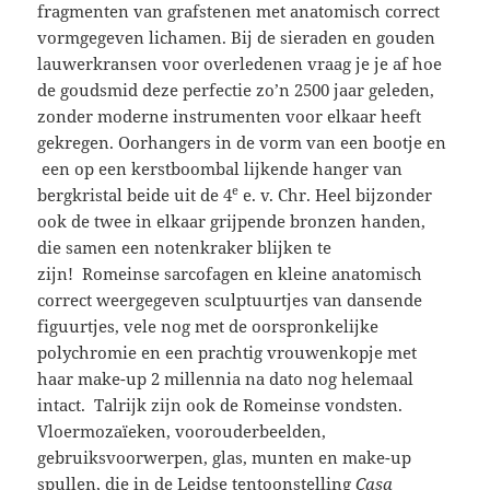
fragmenten van grafstenen met anatomisch correct
vormgegeven lichamen. Bij de sieraden en gouden
lauwerkransen voor overledenen vraag je je af hoe
de goudsmid deze perfectie zo’n 2500 jaar geleden,
zonder moderne instrumenten voor elkaar heeft
gekregen. Oorhangers in de vorm van een bootje en
een op een kerstboombal lijkende hanger van
e
bergkristal beide uit de 4
e. v. Chr. Heel bijzonder
ook de twee in elkaar grijpende bronzen handen,
die samen een notenkraker blijken te
zijn!
Romeinse sarcofagen en kleine anatomisch
correct weergegeven sculptuurtjes van dansende
figuurtjes, vele nog met de oorspronkelijke
polychromie en een prachtig vrouwenkopje met
haar make-up 2 millennia na dato nog helemaal
intact.
Talrijk zijn ook de Romeinse vondsten.
Vloermozaïeken, voorouderbeelden,
gebruiksvoorwerpen, glas, munten en make-up
spullen, die in de Leidse tentoonstelling
Casa