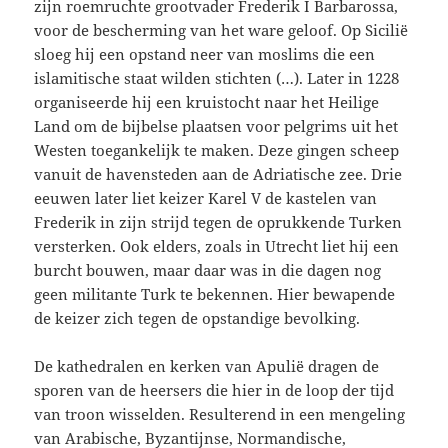
zijn roemruchte grootvader Frederik I Barbarossa,
voor de bescherming van het ware geloof. Op Sicilië
sloeg hij een opstand neer van moslims die een
islamitische staat wilden stichten (…). Later in 1228
organiseerde hij een kruistocht naar het Heilige
Land om de bijbelse plaatsen voor pelgrims uit het
Westen toegankelijk te maken. Deze gingen scheep
vanuit de havensteden aan de Adriatische zee. Drie
eeuwen later liet keizer Karel V de kastelen van
Frederik in zijn strijd tegen de oprukkende Turken
versterken. Ook elders, zoals in Utrecht liet hij een
burcht bouwen, maar daar was in die dagen nog
geen militante Turk te bekennen. Hier bewapende
de keizer zich tegen de opstandige bevolking.
De kathedralen en kerken van Apulië dragen de
sporen van de heersers die hier in de loop der tijd
van troon wisselden. Resulterend in een mengeling
van Arabische, Byzantijnse, Normandische,