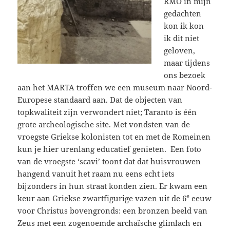
RMO in mijn
gedachten
kon ik kon
ik dit niet
geloven,
maar tijdens
ons bezoek
aan het MARTA troffen we een museum naar Noord-
Europese standaard aan. Dat de objecten van
topkwaliteit zijn verwondert niet; Taranto is één
grote archeologische site. Met vondsten van de
vroegste Griekse kolonisten tot en met de Romeinen
kun je hier urenlang educatief genieten.
Een foto
van de vroegste ‘scavi’ toont dat dat huisvrouwen
hangend vanuit het raam nu eens echt iets
bijzonders in hun straat konden zien. Er kwam een
e
keur aan Griekse zwartfigurige vazen uit de 6
eeuw
voor Christus bovengronds: een bronzen beeld van
Zeus met een zogenoemde archaïsche glimlach en