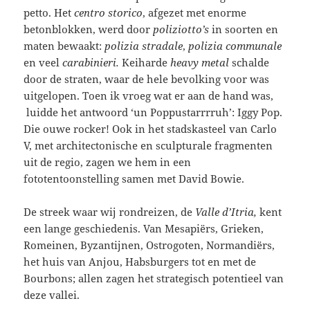
petto. Het
centro storico
, afgezet met enorme
betonblokken, werd door
poliziotto’s
in soorten en
maten bewaakt:
polizia stradale
,
polizia communale
en veel
carabinieri.
Keiharde
heavy metal
schalde
door de straten, waar de hele bevolking voor was
uitgelopen. Toen ik vroeg wat er aan de hand was,
luidde het antwoord ‘un Poppustarrrruh’: Iggy Pop.
Die ouwe rocker! Ook in het stadskasteel van Carlo
V, met architectonische en sculpturale fragmenten
uit de regio, zagen we hem in een
fototentoonstelling samen met David Bowie.
De streek waar wij rondreizen, de
Valle d’Itria,
kent
een lange geschiedenis. Van Mesapiërs, Grieken,
Romeinen, Byzantijnen, Ostrogoten, Normandiërs,
het huis van Anjou, Habsburgers tot en met de
Bourbons; allen zagen het strategisch potentieel van
deze vallei.