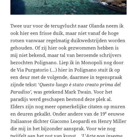
Twee uur voor de terugvlucht naar Olanda neem ik
ook hier een frisse duik, maar niet vanaf de hoge
rotsen vanwaar regelmatig duikwedstrijden worden
gehouden. Of zij hier ook gezwommen hebben is
mij niet bekend, maar tal van beroemde schrijvers
bezochten Polignano. Liep ik in Monopoli nog door
de Via Purgatorio (…) hier in Polignano stuit ik op
een deur met de volgende, daarmee in tegenspraak
zijnde tekst: ‘
Questo luogo è stato creato prima del
Paradiso’,
was getekend Mark Twain. Voor het
paradijs werd geschapen bestond deze plek al.
Elders zijn nog meer opmerkelijke citaten op muren
e
en deuren gekalkt. Onder andere van de 19
eeuwse
Italiaanse dichter Giacomo Leopardi en Henry Miller
die mij in het bijzonder aansprak. Voor wie nog
twijfelt aan het nut van kunst …
’L’Arte non insegna