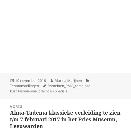
Geplaatst
Auteur
Categorieën
10 november 2016
Marina Marijnen
op
Tags
Tentoonstellingen
Romeinen_RMO_romeinse
kust_Nehalennia_pracht en precisie
Bericht
VORIG
navigatie
Alma-Tadema klassieke verleiding te zien
Vorig
t/m 7 februari 2017 in het Fries Museum,
bericht:
Leeuwarden