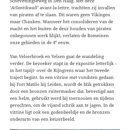
Scheveningseweg in Den Haag. Met deze
‘
Atlantikwall’
avant-la-lettre, trachtten zij invallen
van piraten af te slaan. Dit waren geen Vikingen
maar Chauken. Wanneer het consolideren van de
macht en het buiten de deur houden van piraten
onbegonnen werk blijkt, verlaten de Romeinen
e
onze gebieden in de 4
eeuw.
Van Velserbroek en Velsen gaat de wandeling
verder. De bezoeker stapt in de expositie letterlijk –
in het tapijt- over de Rijngrens waar het tweede
traject begint. In een vitrine met vondsten gedaan
bij Fort Matilo bij Leiden, wordt de blik getrokken
door een bronzen ruitermasker dat, bevestigd aan
een helm, gebruikt werd bij toernooien en tijdens
gevechten, om de vijand schrik aan te jagen. In de
vitrine ligt ook een godenbeeldje en de bronzen
onderarm van een keizerbeeld.