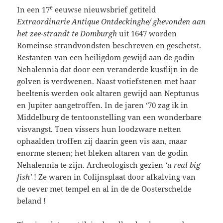
e
In een 17
eeuwse nieuwsbrief getiteld
Extraordinarie Antique Ontdeckinghe/ ghevonden aan
het zee-strandt te Domburgh
uit 1647 worden
Romeinse strandvondsten beschreven en geschetst.
Restanten van een heiligdom gewijd aan de godin
Nehalennia dat door een veranderde kustlijn in de
golven is verdwenen. Naast votiefstenen met haar
beeltenis werden ook altaren gewijd aan Neptunus
en Jupiter aangetroffen. In de jaren ‘70 zag ik in
Middelburg de tentoonstelling van een wonderbare
visvangst. Toen vissers hun loodzware netten
ophaalden troffen zij daarin geen vis aan, maar
enorme stenen; het bleken altaren van de godin
Nehalennia te zijn. Archeologisch gezien
‘a real big
fish’
! Ze waren in Colijnsplaat door afkalving van
de oever met tempel en al in de de Oosterschelde
beland !