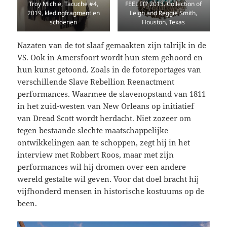
Troy Michie, Tacuche #4,
FEEL IT? 2013. Collection of
2019, kledingfragment en
Leigh and Reggie Smith,
schoenen
Houston, Texas
Nazaten van de tot slaaf gemaakten zijn talrijk in de
VS. Ook in Amersfoort wordt hun stem gehoord en
hun kunst getoond. Zoals in de fotoreportages van
verschillende Slave Rebellion Reenactment
performances. Waarmee de slavenopstand van 1811
in het zuid-westen van New Orleans op initiatief
van Dread Scott wordt herdacht. Niet zozeer om
tegen bestaande slechte maatschappelijke
ontwikkelingen aan te schoppen, zegt hij in het
interview met Robbert Roos, maar met zijn
performances wil hij dromen over een andere
wereld gestalte wil geven. Voor dat doel bracht hij
vijfhonderd mensen in historische kostuums op de
been.