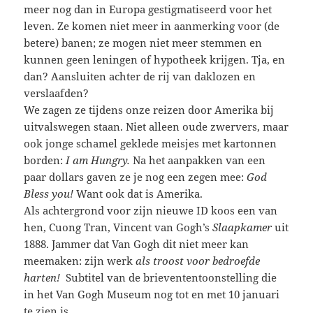
meer nog dan in Europa gestigmatiseerd voor het
leven. Ze komen niet meer in aanmerking voor (de
betere) banen; ze mogen niet meer stemmen en
kunnen geen leningen of hypotheek krijgen. Tja, en
dan? Aansluiten achter de rij van daklozen en
verslaafden?
We zagen ze tijdens onze reizen door Amerika bij
uitvalswegen staan. Niet alleen oude zwervers, maar
ook jonge schamel geklede meisjes met kartonnen
borden:
I am Hungry.
Na het aanpakken van een
paar dollars gaven ze je nog een zegen mee:
God
Bless you!
Want ook dat is Amerika.
Als achtergrond voor zijn nieuwe ID koos een van
hen, Cuong Tran, Vincent van Gogh’s
Slaapkamer
uit
1888. Jammer dat Van Gogh dit niet meer kan
meemaken: zijn werk
als troost voor bedroefde
harten!
Subtitel van de brievententoonstelling die
in het Van Gogh Museum nog tot en met 10 januari
te zien is.