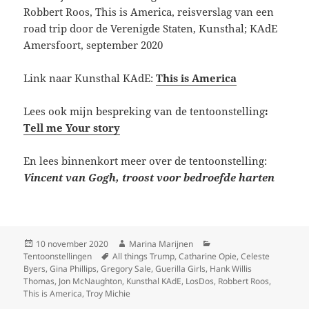
Robbert Roos, This is America, reisverslag van een
road trip door de Verenigde Staten, Kunsthal; KAdE
Amersfoort, september 2020
Link naar Kunsthal KAdE:
This is America
Lees ook mijn bespreking van de tentoonstelling
:
Tell me Your story
En lees binnenkort meer over de tentoonstelling:
Vincent van Gogh, troost voor bedroefde harten
Geplaatst
Auteur
Categorieën
10 november 2020
Marina Marijnen
op
Tags
Tentoonstellingen
All things Trump
,
Catharine Opie
,
Celeste
Byers
,
Gina Phillips
,
Gregory Sale
,
Guerilla Girls
,
Hank Willis
Thomas
,
Jon McNaughton
,
Kunsthal KAdE
,
LosDos
,
Robbert Roos
,
This is America
,
Troy Michie