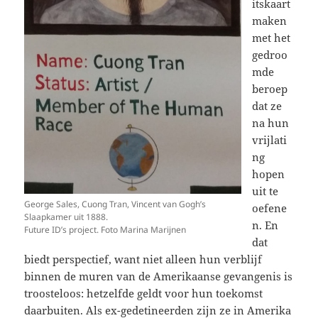
itskaart
maken
met het
gedroo
mde
beroep
dat ze
na hun
vrijlati
ng
hopen
uit te
George Sales, Cuong Tran, Vincent van Gogh’s
oefene
Slaapkamer uit 1888.
n. En
Future ID’s project. Foto Marina Marijnen
dat
biedt perspectief, want niet alleen hun verblijf
binnen de muren van de Amerikaanse gevangenis is
troosteloos: hetzelfde geldt voor hun toekomst
daarbuiten. Als ex-gedetineerden zijn ze in Amerika