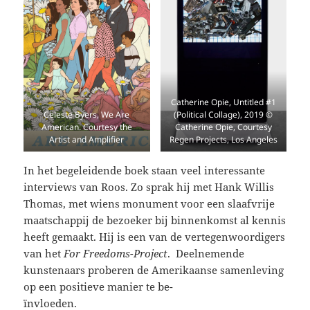
Catherine Opie, Untitled #1
Celeste Byers, We Are
(Political Collage), 2019 ©
American. Courtesy the
Catherine Opie, Courtesy
Artist and Amplifier
Regen Projects, Los Angeles
In het begeleidende boek staan veel interessante
interviews van Roos. Zo sprak hij met Hank Willis
Thomas, met wiens monument voor een slaafvrije
maatschappij de bezoeker bij binnenkomst al kennis
heeft gemaakt. Hij is een van de vertegenwoordigers
van het
For Freedoms-Project
. Deelnemende
kunstenaars proberen de Amerikaanse samenleving
op een positieve manier te be-
ïnvloeden.