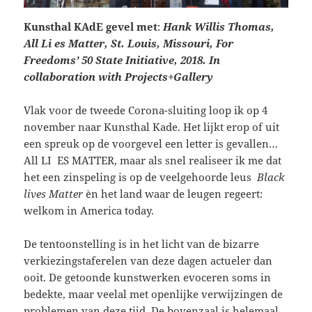
Kunsthal KAdE
gevel met
:
Hank Willis Thomas,
All Li es Matter, St. Louis, Missouri, For
Freedoms’ 50 State Initiative, 2018. In
collaboration with Projects+Gallery
Vlak voor de tweede Corona-sluiting loop ik op 4
november naar Kunsthal Kade. Het lijkt erop of uit
een spreuk op de voorgevel een letter is gevallen…
All LI ES MATTER, maar als snel realiseer ik me dat
het een zinspeling is op de veelgehoorde leus
Black
lives Matter
èn het land waar de leugen regeert:
welkom in America today.
De tentoonstelling is in het licht van de bizarre
verkiezingstaferelen van deze dagen actueler dan
ooit. De getoonde kunstwerken evoceren soms in
bedekte, maar veelal met openlijke verwijzingen de
problemen van deze tijd. De bovenzaal is helemaal