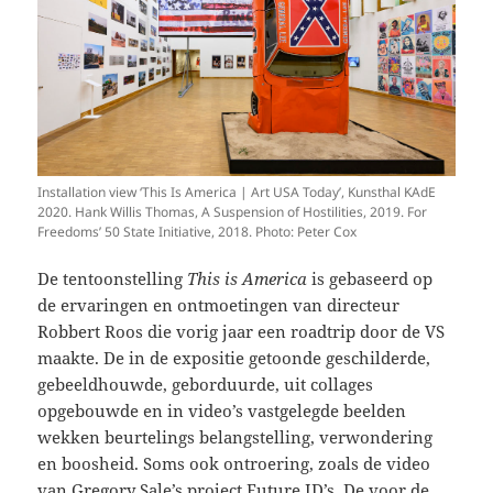
Installation view ‘This Is America | Art USA Today’, Kunsthal KAdE
2020. Hank Willis Thomas, A Suspension of Hostilities, 2019. For
Freedoms’ 50 State Initiative, 2018. Photo: Peter Cox
De tentoonstelling
This is America
is gebaseerd op
de ervaringen en ontmoetingen van directeur
Robbert Roos die vorig jaar een roadtrip door de VS
maakte. De in de expositie getoonde geschilderde,
gebeeldhouwde, geborduurde, uit collages
opgebouwde en in video’s vastgelegde beelden
wekken beurtelings belangstelling, verwondering
en boosheid. Soms ook ontroering, zoals de video
van Gregory Sale’s project Future ID’s. De voor de