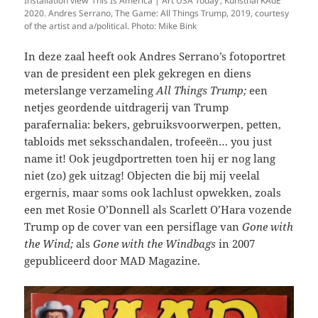
Installation view ‘This Is America | Art USA Today’, Kunsthal KAdE
2020. Andres Serrano, The Game: All Things Trump, 2019, courtesy
of the artist and a/political. Photo: Mike Bink
In deze zaal heeft ook Andres Serrano’s fotoportret
van de president een plek gekregen en diens
meterslange verzameling
All Things Trump;
een
netjes geordende uitdragerij van Trump
parafernalia: bekers, gebruiksvoorwerpen, petten,
tabloids met seksschandalen, trofeeën… you just
name it! Ook jeugdportretten toen hij er nog lang
niet (zo) gek uitzag! Objecten die bij mij veelal
ergernis, maar soms ook lachlust opwekken, zoals
een met Rosie O’Donnell als Scarlett O’Hara vozende
Trump op de cover van een persiflage van
Gone with
the Wind;
als
Gone with the Windbags
in 2007
gepubliceerd door MAD Magazine.