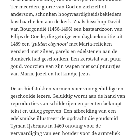
Ter meerdere glorie van God en zichzelf of
andersom, schonken hoogwaardigheidsbekleders
kostbaarheden aan de kerk. Zoals bisschop David
van Bourgondië (1456-1496) een bastaardzoon van
Filips de Goede, die getuige een dagboeknotitie uit
1489 een
‘gulden cleynoot’
met Maria-relieken
versierd met zilver, parels en edelstenen aan de
domkerk had geschonken. Een
kerststal van puur
goud, voorzien van zijn wapen met sculptuurtjes
van Maria, Jozef en het kindje Jezus
.
De archiefstukken vormen voer voor geduldige en
geschoolde lezers. Gelukkig wordt aan de hand van
reproducties van schilderijen en prenten beknopt
tekst en uitleg gegeven. Een afbeelding van een
edelsmidse illustreert de opdracht die goudsmid
Tyman IJsbrants in 1460 ontving voor de
vervaardiging van een houder voor de armreliek