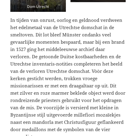
Dom Utrecht
In tijden van onrust, oorlog en geldnood verdween
het edelmetaal van de Utrechtse domschat in de
smeltoven. Dit lot bleef Münster ondanks veel
gevaarlijke momenten bespaard, maar bij een brand
in 1527 ging het middeleeuwse archief daar
verloren. De getoonde Duitse kostbaarheden en de
Utrechtse inventaris-notities completeren het beeld
van de verloren Utrechtse domschat. Vòòr deze
kerken gesticht werden, trokken vroege
missionarissen er met een draagaltaar op uit. Dit
met zilver en roze marmer beklede object werd door
rondreizende priesters gebruikt voor het opdragen
van de mis. De voorzijde is versierd met kleine in
Byzantijnse stijl uitgevoerde millefiori mozaïekjes
naast een mandorla met Christusfiguur geflankeerd
door medaillons met de symbolen van de vier