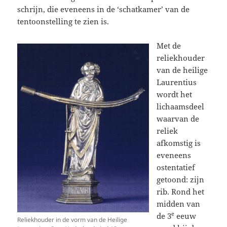
schrijn, die eveneens in de ‘schatkamer’ van de
tentoonstelling te zien is.
Met de
reliekhouder
van de heilige
Laurentius
wordt het
lichaamsdeel
waarvan de
reliek
afkomstig is
eveneens
ostentatief
getoond: zijn
rib. Rond het
midden van
e
de 3
eeuw
Reliekhouder in de vorm van de Heilige