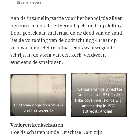
Zilveren lepels
Aan de inzamelingsactie voor het benodigde zilver
herinneren enkele zilveren lepels in de opstelling.
Door gebrek aan materiaal en de dood van de smid
liet de voltooiing van de opdracht nog 43 jaar op
zich wachten. Het resultaat, een zwaarwegende
schrijn in de vorm van een kerk, verdween
eveneens de smeltoven.
Inventaris van de Utrechtse
Domschat uit 1571. In de
linkerbovenhoek notitie w.b.
1578 ‘Reeckinge’ door Willem
omsmelting in 1578
van Lamsweerde
(Utrechts Archief).
V
e
rloren kerkschatten
Hoe de schatten uit de Utrechtse Dom zijn