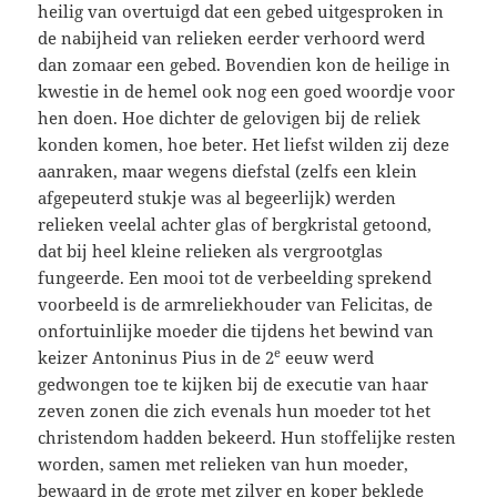
heilig van overtuigd dat een gebed uitgesproken in
de nabijheid van relieken eerder verhoord werd
dan zomaar een gebed. Bovendien kon de heilige in
kwestie in de hemel ook nog een goed woordje voor
hen doen. Hoe dichter de gelovigen bij de reliek
konden komen, hoe beter. Het liefst wilden zij deze
aanraken, maar wegens diefstal (zelfs een klein
afgepeuterd stukje was al begeerlijk) werden
relieken veelal achter glas of bergkristal getoond,
dat bij heel kleine relieken als vergrootglas
fungeerde. Een mooi tot de verbeelding sprekend
voorbeeld is de armreliekhouder van Felicitas, de
onfortuinlijke moeder die tijdens het bewind van
e
keizer Antoninus Pius in de 2
eeuw werd
gedwongen toe te kijken bij de executie van haar
zeven zonen die zich evenals hun moeder tot het
christendom hadden bekeerd. Hun stoffelijke resten
worden, samen met relieken van hun moeder,
bewaard in de grote met zilver en koper beklede