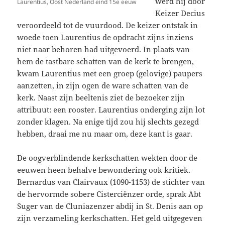
werd hij door
Laurentius, Oost Nederland eind 15e eeuw
Keizer Decius
veroordeeld tot de vuurdood. De keizer ontstak in
woede toen Laurentius de opdracht zijns inziens
niet naar behoren had uitgevoerd. In plaats van
hem de tastbare schatten van de kerk te brengen,
kwam Laurentius met een groep (gelovige) paupers
aanzetten, in zijn ogen de ware schatten van de
kerk. Naast zijn beeltenis ziet de bezoeker zijn
attribuut: een rooster. Laurentius onderging zijn lot
zonder klagen. Na enige tijd zou hij slechts gezegd
hebben, draai me nu maar om, deze kant is gaar.
De oogverblindende kerkschatten wekten door de
eeuwen heen behalve bewondering ook kritiek.
Bernardus van Clairvaux (1090-1153) de stichter van
de hervormde sobere Cisterciënzer orde, sprak Abt
Suger van de Cluniazenzer abdij in St. Denis aan op
zijn verzameling kerkschatten. Het geld uitgegeven