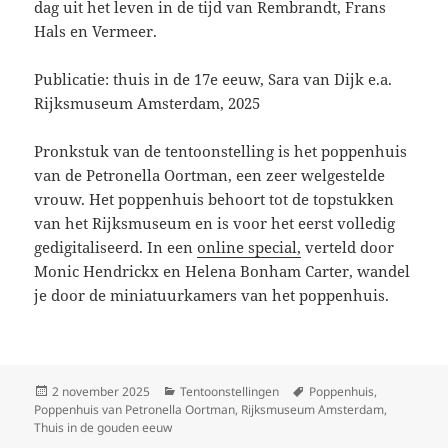
dag uit het leven in de tijd van Rembrandt, Frans
Hals en Vermeer.
Publicatie: thuis in de 17e eeuw, Sara van Dijk e.a.
Rijksmuseum Amsterdam, 2025
Pronkstuk van de tentoonstelling is het poppenhuis
van de Petronella Oortman, een zeer welgestelde
vrouw. Het poppenhuis behoort tot de topstukken
van het Rijksmuseum en is voor het eerst volledig
gedigitaliseerd. In een
online special,
verteld door
Monic Hendrickx en Helena Bonham Carter, wandel
je door de miniatuurkamers van het poppenhuis.
Geplaatst
Categorieën
Tags
2 november 2025
Tentoonstellingen
Poppenhuis
,
op
Poppenhuis van Petronella Oortman
,
Rijksmuseum Amsterdam
,
Thuis in de gouden eeuw