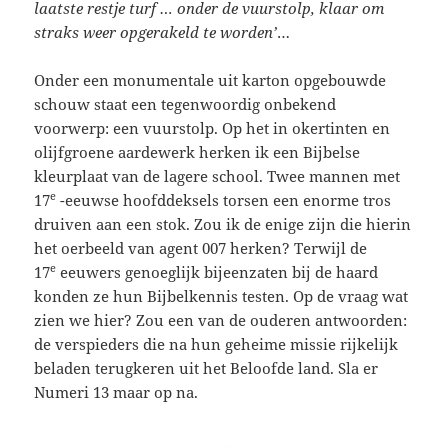
laatste restje turf … onder de vuurstolp, klaar om
straks weer opgerakeld te worden’
…
Onder een monumentale uit karton opgebouwde
schouw staat een tegenwoordig onbekend
voorwerp: een vuurstolp. Op het in okertinten en
olijfgroene aardewerk herken ik een Bijbelse
kleurplaat van de lagere school. Twee mannen met
e
17
-eeuwse hoofddeksels torsen een enorme tros
druiven aan een stok. Zou ik de enige zijn die hierin
het oerbeeld van agent 007 herken? Terwijl de
e
17
eeuwers genoeglijk bijeenzaten bij de haard
konden ze hun Bijbelkennis testen. Op de vraag wat
zien we hier? Zou een van de ouderen antwoorden:
de verspieders die na hun geheime missie rijkelijk
beladen terugkeren uit het Beloofde land. Sla er
Numeri 13 maar op na.