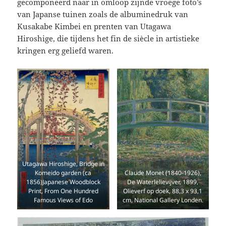
gecomponeerd naar in omloop zijnde vroege foto’s
van Japanse tuinen zoals de albuminedruk van
Kusakabe Kimbei en prenten van Utagawa
Hiroshige, die tijdens het fin de siècle in artistieke
kringen erg geliefd waren.
Utagawa Hiroshige, Bridge in
Komeido garden (ca
Claude Monet (1840-1926),
1856)Japanese Woodblock
De Waterlelievijver, 1899,
Print, From One Hundred
Olieverf op doek, 88,3 x 93,1
Famous Views of Edo
cm, National Gallery Londen.