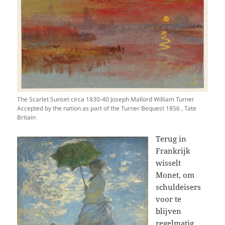
The Scarlet Sunset circa 1830-40 Joseph Mallord William Turner
Accepted by the nation as part of the Turner Bequest 1856 , Tate
Britain
Terug in
Frankrijk
wisselt
Monet, om
schuldeisers
voor te
blijven
regelmatig