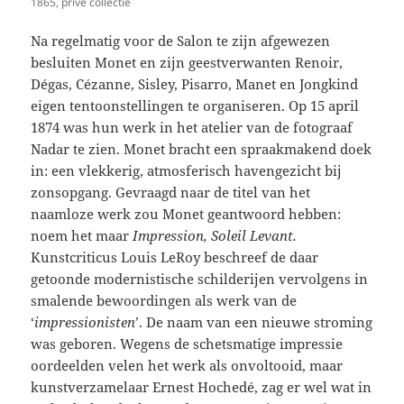
1865, privé collectie
Na regelmatig voor de Salon te zijn afgewezen
besluiten Monet en zijn geestverwanten Renoir,
Dégas, Cézanne, Sisley, Pisarro, Manet en Jongkind
eigen tentoonstellingen te organiseren. Op 15 april
1874 was hun werk in het atelier van de fotograaf
Nadar te zien. Monet bracht een spraakmakend doek
in: een vlekkerig, atmosferisch havengezicht bij
zonsopgang. Gevraagd naar de titel van het
naamloze werk zou Monet geantwoord hebben:
noem het maar
Impression, Soleil Levant.
Kunstcriticus Louis LeRoy beschreef de daar
getoonde modernistische schilderijen vervolgens in
smalende bewoordingen als werk van de
‘
impressionisten
’. De naam van een nieuwe stroming
was geboren. Wegens de schetsmatige impressie
oordeelden velen het werk als onvoltooid, maar
kunstverzamelaar Ernest Hochedé, zag er wel wat in