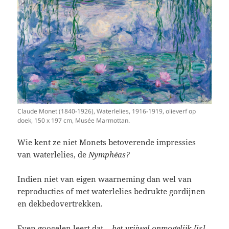
Claude Monet (1840-1926), Waterlelies, 1916-1919, olieverf op
doek, 150 x 197 cm, Musée Marmottan.
Wie kent ze niet Monets betoverende impressies
van waterlelies, de
Nymphéas?
Indien niet van eigen waarneming dan wel van
reproducties of met waterlelies bedrukte gordijnen
en dekbedovertrekken.
Even googelen leert dat …
het vrijwel onmogelijk [is]