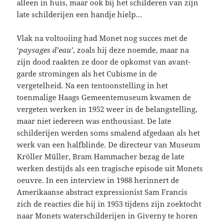
alleen in huis, maar ook bij het schilderen van zijn
late schilderijen een handje hielp…
Vlak na voltooiing had Monet nog succes met de
‘
paysages d’eau’
, zoals hij deze noemde, maar na
zijn dood raakten ze door de opkomst van avant-
garde stromingen als het Cubisme in de
vergetelheid. Na een tentoonstelling in het
toenmalige Haags Gemeentemuseum kwamen de
vergeten werken in 1952 weer in de belangstelling,
maar niet iedereen was enthousiast. De late
schilderijen werden soms smalend afgedaan als het
werk van een halfblinde. De directeur van Museum
Kröller Müller, Bram Hammacher bezag de late
werken destijds als een tragische episode uit Monets
oeuvre. In een interview in 1988
herinnert de
Amerikaanse abstract expressionist Sam Francis
zich de reacties die hij in 1953 tijdens zijn zoektocht
naar Monets waterschilderijen in Giverny te horen