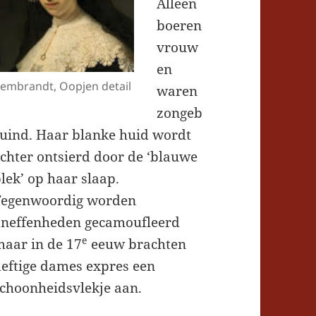
Alleen
boeren
vrouw
en
embrandt, Oopjen detail
waren
zongeb
ruind. Haar blanke huid wordt
chter ontsierd door de ‘blauwe
lek’ op haar slaap.
Tegenwoordig worden
oneffenheden gecamoufleerd
e
maar in de 17
eeuw brachten
eftige dames expres een
choonheidsvlekje aan.