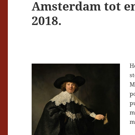
Amsterdam tot en
2018.
H
s
M
p
pu
m
m