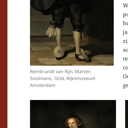
W
p
hu
j
zi
a
t
c
Rembrandt van Rijn, Marten
O
Soolmans, 1634, Rijksmuseum
ge
Amsterdam