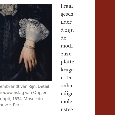
Fraai
gesch
ilder
d zijn
de
modi
euze
platte
krage
n. De
onha
embrandt van Rijn, Detail
ouwomslag van Oopjen
ndige
oppit, 1634, Musee du
mole
ouvre, Parijs
nstee