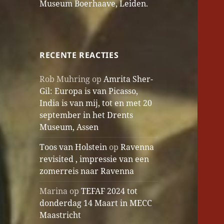
Museum Boerhaave, Leiden.
RECENTE REACTIES
Rob Muhring
op
Amrita Sher-
Gil: Europa is van Picasso,
India is van mij, tot en met 20
september in het Drents
Museum, Assen
Toos van Holstein
op
Ravenna
revisited , impressie van een
zomerreis naar Ravenna
Marina
op
TEFAF 2024 tot
donderdag 14 Maart in MECC
Maastricht