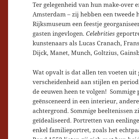
Ter gelegenheid van hun make-over en t
Amsterdam – zij hebben een tweede hu
Rijksmuseum een feestje georganiseer
gasten ingevlogen.
Celebrities
geportr
kunstenaars als Lucas Cranach, Frans
Dijck, Manet, Munch, Goltzius, Gains
Wat opvalt is dat allen ten voeten uit
verscheidenheid aan stijlen en perio
de eeuwen heen te volgen! Sommige po
geënsceneerd in een interieur, ander
achtergrond. Sommige beeltenissen zij
geïdealiseerd. Portretten van eenling
enkel familieportret, zoals het echtpa