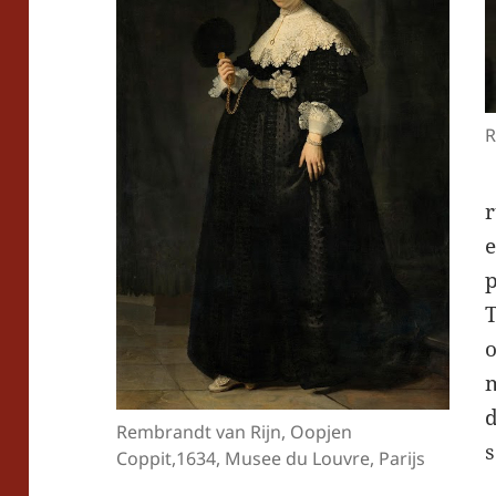
R
e
p
d
Rembrandt van Rijn, Oopjen
s
Coppit,1634, Musee du Louvre, Parijs