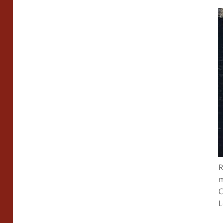
R
m
C
L