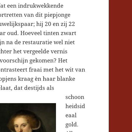
at een indrukwekkende
ortretten van dit piepjonge
welijkspaar; hij 20 en zij 22
aar oud. Hoeveel tinten zwart
jn na de restauratie wel niet
chter het vergeelde vernis
evoorschijn gekomen? Het
ontrasteert fraai met het wit van
opjens kraag èn haar blanke
laat, dat destijds als
schoon
heidsid
eaal
gold.