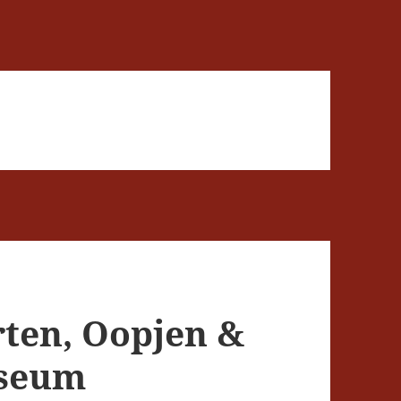
rten, Oopjen &
useum