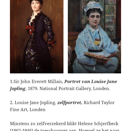
1
2
1.Sir John Everett Millais,
Portret van Louise Jane
Jopling
, 1879. National Portrait Gallery, Londen.
2. Louise Jane Jopling,
zelfportret,
Richard Taylor
Fine Art, Londen
Minstens zo zelfverzekerd blikt Helene Schjerfbeck
(1862-1946) de toeschouwer aan. Hoewel ze het naar