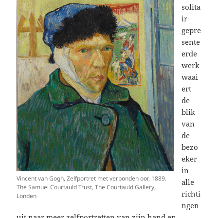
solita
ir
gepre
sente
erde
werk
waai
ert
de
blik
van
de
bezo
eker
in
Vincent van Gogh, Zelfportret met verbonden oor, 1889.
alle
The Samuel Courtauld Trust, The Courtauld Gallery,
richti
Londen
ngen
uit naar meer zelfportretten van zijn hand en