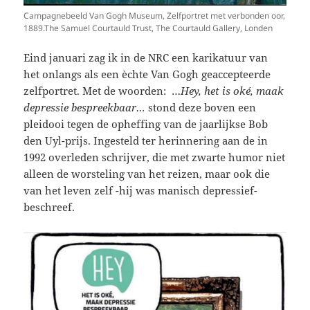
Campagnebeeld Van Gogh Museum, Zelfportret met verbonden oor,
1889.The Samuel Courtauld Trust, The Courtauld Gallery, Londen
Eind januari zag ik in de NRC een karikatuur van
het onlangs als een èchte Van Gogh geaccepteerde
zelfportret. Met de woorden: …
Hey, het is oké, maak
depressie bespreekbaar…
stond deze boven een
pleidooi tegen de opheffing van de jaarlijkse Bob
den Uyl-prijs. Ingesteld ter herinnering aan de in
1992 overleden schrijver, die met zwarte humor niet
alleen de worsteling van het reizen,
maar ook
die
van het leven zelf -hij was manisch depressief-
beschreef.