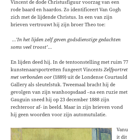
Vincent de dode Christusfiguur voorzag van een
rode baard en haardos. Zo identificeert Van Gogh
zich met de lijdende Christus. In een van zijn
brieven vertrouwt hij zijn broer Theo toe:
…
’In het lijden zelf geven godsdienstige gedachten
soms veel troost’
…
En lijden deed hij. In de tentoonstelling met ruim 77
kunstenaarsportretten fungeert Vincents
Zelfportret
met verbonden oor
(1889) uit de Londense Courtauld
Gallery als sleutelstuk. Tweemaal bracht hij de
gevolgen van zijn wanhoopsdaad –na een ruzie met
Gauguin sneed hij op 23 december 1888 zijn
rechteroor af- in beeld. Maar in zijn brieven vond
hij geen woorden voor zijn automutulatie.
Vanu
it dit