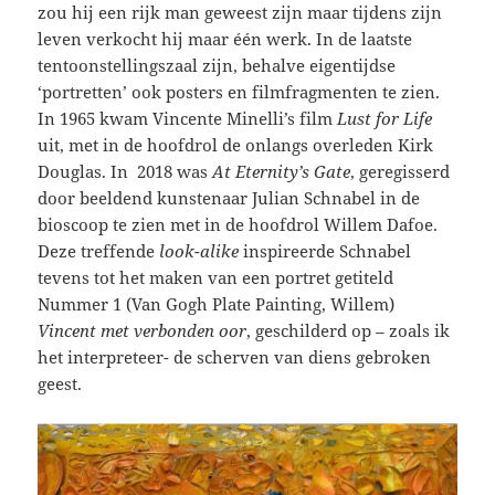
zou hij een rijk man geweest zijn maar tijdens zijn
leven verkocht hij maar één werk. In de laatste
tentoonstellingszaal zijn, behalve eigentijdse
‘portretten’ ook posters en filmfragmenten te zien.
In 1965 kwam Vincente Minelli’s film
Lust for Life
uit, met in de hoofdrol de onlangs overleden Kirk
Douglas. In 2018 was
At Eternity’s Gate
, geregisserd
door beeldend kunstenaar Julian Schnabel in de
bioscoop te zien met in de hoofdrol Willem Dafoe.
Deze treffende
look-alike
inspireerde Schnabel
tevens tot het maken van een portret getiteld
Nummer 1 (Van Gogh Plate Painting, Willem)
Vincent met verbonden oor
, geschilderd op – zoals ik
het interpreteer- de scherven van diens gebroken
geest.