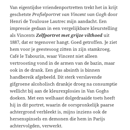
Van eigentijdse vriendenportretten trekt het in krijt
geschetste
Profielportret van Vincent van Gogh
door
Henri de Toulouse Lautrec mijn aandacht. Een
impressie gedaan in een vergelijkbare kleurstelling
als Vincents
Zelfportret met grijze vilthoed
uit
1887, dat er tegenover hangt. Goed getroffen. Je ziet
hem voor je geestesoog zitten in zijn stamkroeg,
Café le Tabourin, waar Vincent niet alleen
vertroosting vond in de armen van de bazin, maar
ook in de drank. Een glas absinth is binnen
handbereik afgebeeld. Dit sterk verslavende
gifgroene alcoholisch drankje droeg na consumptie
wellicht bij aan de kleurexplosies in Van Goghs
doeken
.
Met een welhaast dolgedraaide toets heeft
hij in dit portret, waarin de oorspronkelijk paarse
achtergrond verbleekt is, mijns inziens ook de
hersenspinsels en demonen die hem in Parijs
achtervolgden, verwerkt.