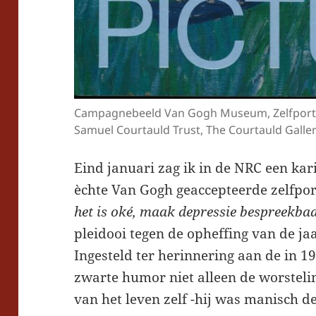
Campagnebeeld Van Gogh Museum, Zelfportr
Samuel Courtauld Trust, The Courtauld Galle
Eind januari zag ik in de NRC een kar
èchte Van Gogh geaccepteerde zelfpo
het is oké, maak depressie bespreekb
pleidooi tegen de opheffing van de jaa
Ingesteld ter herinnering aan de in 1
zwarte humor niet alleen de worstelin
van het leven zelf -hij was manisch de