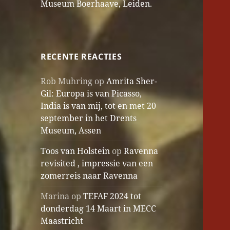
Museum Boerhaave, Leiden.
RECENTE REACTIES
Rob Muhring
op
Amrita Sher-
Gil: Europa is van Picasso,
India is van mij, tot en met 20
september in het Drents
Museum, Assen
Toos van Holstein
op
Ravenna
revisited , impressie van een
zomerreis naar Ravenna
Marina
op
TEFAF 2024 tot
donderdag 14 Maart in MECC
Maastricht