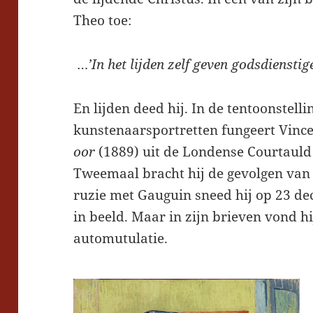
Theo toe:
…
’In het lijden zelf geven godsdiensti
En lijden deed hij. In de tentoonstell
kunstenaarsportretten fungeert Vinc
oor
(1889) uit de Londense Courtauld G
Tweemaal bracht hij de gevolgen va
ruzie met Gauguin sneed hij op 23 de
in beeld. Maar in zijn brieven vond h
automutulatie.