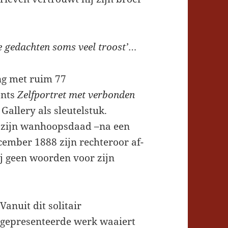
ge gedachten soms veel troost’
…
ing met ruim 77
ents
Zelfportret met verbonden
allery als sleutelstuk.
n zijn wanhoopsdaad –na een
cember 1888 zijn rechteroor af-
ij geen woorden voor zijn
Vanuit dit solitair
gepresenteerde werk waaiert