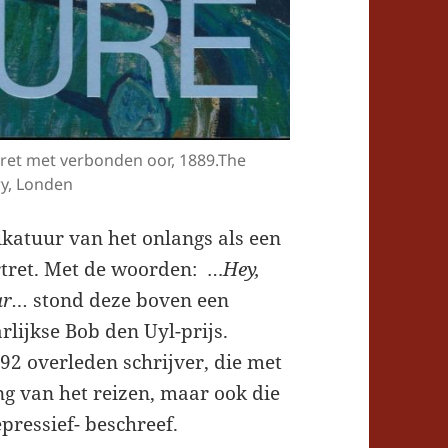
et met verbonden oor, 1889.The
ry, Londen
ikatuur van het onlangs als een
rtret. Met de woorden: …
Hey,
aar…
stond deze boven een
rlijkse Bob den Uyl-prijs.
992 overleden schrijver, die met
g van het reizen,
maar ook
die
pressief- beschreef.