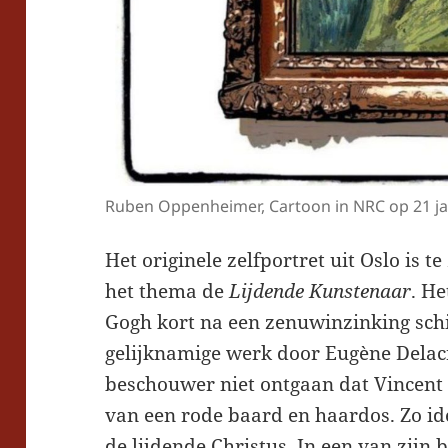
Ruben Oppenheimer, Cartoon in NRC op 21 ja
Het originele zelfportret uit Oslo is te
het thema de
Lijdende Kunstenaar
. H
Gogh kort na een zenuwinzinking sch
gelijknamige werk door Eugène Delac
beschouwer niet ontgaan dat Vincent
van een rode baard en haardos. Zo id
de lijdende Christus. In een van zijn 