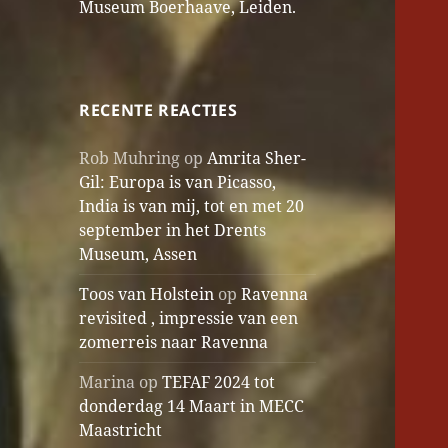
Museum Boerhaave, Leiden.
RECENTE REACTIES
Rob Muhring
op
Amrita Sher-
Gil: Europa is van Picasso,
India is van mij, tot en met 20
september in het Drents
Museum, Assen
Toos van Holstein
op
Ravenna
revisited , impressie van een
zomerreis naar Ravenna
Marina
op
TEFAF 2024 tot
donderdag 14 Maart in MECC
Maastricht