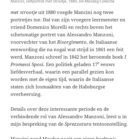
Mancini, zelfportret met strootje, 1880, De Mesdag Collectie
met strootje
uit 1880 voegde Mancini nog twee
portretjes toe. Dat van zijn vroegere leermeester en
vriend Domenico Morelli en rechts boven het
schetsmatige portret van Alessandro Manzoni,
voorvechter van het
Risorgimento
, de Italiaanse
eenwording die na nogal wat strijd in 1861 een feit
werd. Manzoni schreef in 1842 het beroemde boek
I
e
Promessi Sposi
. Een politiek geladen 17
eeuws
liefdesverhaal, waarin een parallel gezien kon
worden met de eigen tijd, waarin de Italiaanse
staten zich losmaakten van de Habsburgse
overheersing.
Details over deze interessante periode en de
verbindende rol van Alessandro Manzoni, leest u in
mijn bespreking van de
Sprezzatura
tentoonstelling.
Mancini zond Mesdag nooit een eigen beeltenis,