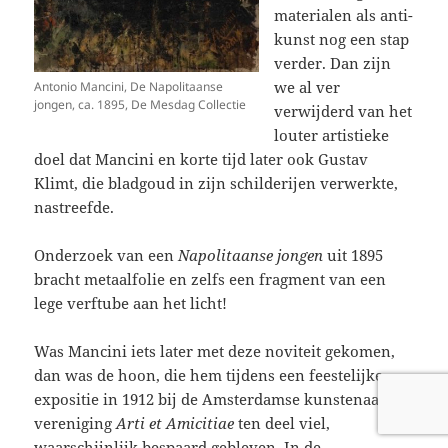
materialen als anti-
kunst nog een stap
verder. Dan zijn
we al ver
Antonio Mancini, De Napolitaanse
jongen, ca. 1895, De Mesdag Collectie
verwijderd van het
louter artistieke
doel dat Mancini en korte tijd later ook Gustav
Klimt, die bladgoud in zijn schilderijen verwerkte,
nastreefde.
Onderzoek van een
Napolitaanse jongen
uit 1895
bracht metaalfolie en zelfs een fragment van een
lege verftube aan het licht!
Was Mancini iets later met deze noviteit gekomen,
dan was de hoon, die hem tijdens een feestelijke
expositie in 1912 bij de Amsterdamse kunstenaars
vereniging
Arti et Amicitiae
ten deel viel,
waarschijnlijk bespaard gebleven. In de