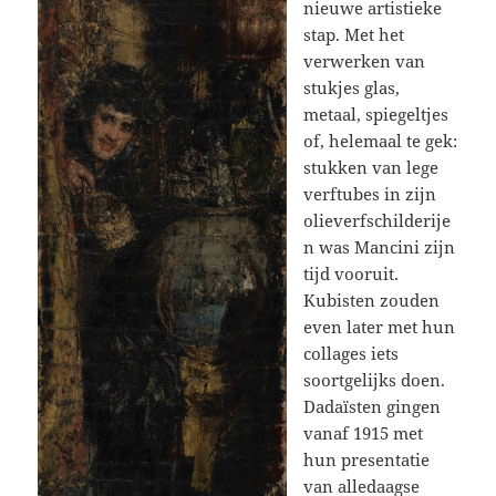
nieuwe artistieke
stap. Met het
verwerken van
stukjes glas,
metaal, spiegeltjes
of, helemaal te gek:
stukken van lege
verftubes in zijn
olieverfschilderije
n was Mancini zijn
tijd vooruit.
Kubisten zouden
even later met hun
collages iets
soortgelijks doen.
Dadaïsten gingen
vanaf 1915 met
hun presentatie
van alledaagse