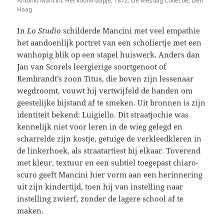
Antonio Mancini, Het koorknaapje, 1872, De Mesdag Collectie, Den
Haag
In
Lo Studio
schilderde Mancini met veel empathie
het aandoenlijk portret van een scholiertje met een
wanhopig blik op een stapel huiswerk. Anders dan
Jan van Scorels leergierige soortgenoot of
Rembrandt’s zoon Titus, die boven zijn lessenaar
wegdroomt, vouwt hij vertwijfeld de handen om
geestelijke bijstand af te smeken. Uit bronnen is zijn
identiteit bekend: Luigiello. Dit straatjochie was
kennelijk niet voor leren in de wieg gelegd en
scharrelde zijn kostje, getuige de verkleedkleren in
de linkerhoek, als straatartiest bij elkaar. Toverend
met kleur, textuur en een subtiel toegepast chiaro-
scuro geeft Mancini hier vorm aan een herinnering
uit zijn kindertijd, toen hij van instelling naar
instelling zwierf, zonder de lagere school af te
maken.