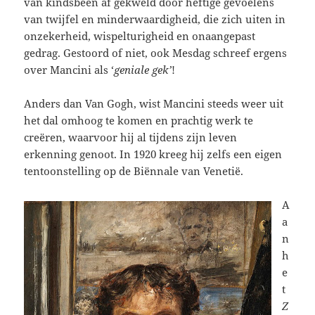
van kindsbeen af gekweld door heftige gevoelens
van twijfel en minderwaardigheid, die zich uiten in
onzekerheid, wispelturigheid en onaangepast
gedrag. Gestoord of niet, ook Mesdag schreef ergens
over Mancini als ‘
geniale gek’
!
Anders dan Van Gogh, wist Mancini steeds weer uit
het dal omhoog te komen en prachtig werk te
creëren, waarvoor hij al tijdens zijn leven
erkenning genoot. In 1920 kreeg hij zelfs een eigen
tentoonstelling op de Biënnale van Venetië.
A
a
n
h
e
t
Z