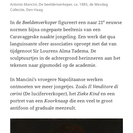
Antonio Mancini, De beeldenverkoper, ca. 1885, de Mesdag
Collectie, Den Haag
e
In de
Beeldenverkoper
figureert een naar 21
eeuwse
normen bijna ongepaste beeltenis van een
Caravaggeske
naakte jongeling. Een werk dat qua
languissante sfeer associaties oproept met dat van
tijdgenoot Sir Lourens Alma Tadema. De
sculptuurtjes in de achtergrond herinneren aan het
tekenen naar gipsmodel op de academie.
In Mancini’s vroegere Napolitaanse werken
ontmoeten we meer jongetjes. Zoals
Il Venditore di
cerini
(De luciferverkoper), het
Zieke Kind
en een
portret van een
Koorknaap
die een veel te groot
antifoon of graduale meezeult.