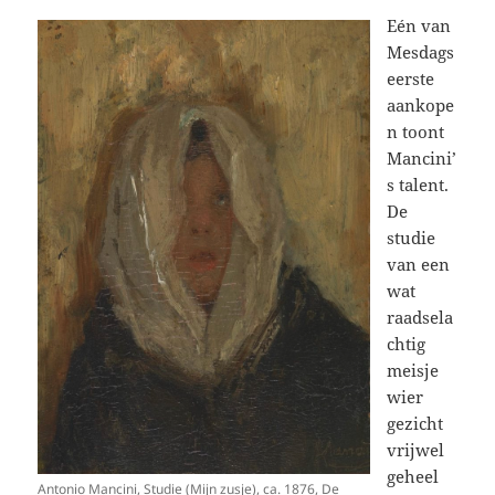
Eén van
Mesdags
eerste
aankope
n toont
Mancini’
s talent.
De
studie
van een
wat
raadsela
chtig
meisje
wier
gezicht
vrijwel
geheel
Antonio Mancini, Studie (Mijn zusje), ca. 1876, De