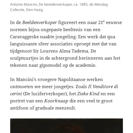
Antonio Mancini, De beeldenverkoper, ca. 1885, de Mesdag
Collectie, Den Haag
e
In de
Beeldenverkoper
figureert een naar 21
eeuwse
normen bijna ongepaste beeltenis van een
Caravaggeske
naakte jongeling. Een werk dat qua
languissante sfeer associaties oproept met dat van
tijdgenoot Sir Lourens Alma Tadema. De
sculptuurtjes in de achtergrond herinneren aan het
tekenen naar gipsmodel op de academie.
In Mancini’s vroegere Napolitaanse werken
ontmoeten we meer jongetjes. Zoals
Il Venditore di
cerini
(De luciferverkoper), het
Zieke Kind
en een
portret van een
Koorknaap
die een veel te groot
antifoon of graduale meezeult.