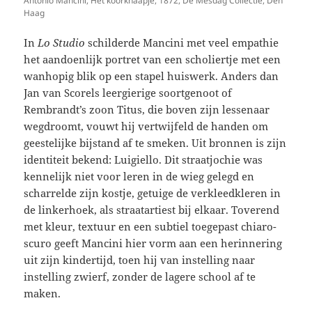
Antonio Mancini, Het koorknaapje, 1872, De Mesdag Collectie, Den
Haag
In
Lo Studio
schilderde Mancini met veel empathie
het aandoenlijk portret van een scholiertje met een
wanhopig blik op een stapel huiswerk. Anders dan
Jan van Scorels leergierige soortgenoot of
Rembrandt’s zoon Titus, die boven zijn lessenaar
wegdroomt, vouwt hij vertwijfeld de handen om
geestelijke bijstand af te smeken. Uit bronnen is zijn
identiteit bekend: Luigiello. Dit straatjochie was
kennelijk niet voor leren in de wieg gelegd en
scharrelde zijn kostje, getuige de verkleedkleren in
de linkerhoek, als straatartiest bij elkaar. Toverend
met kleur, textuur en een subtiel toegepast chiaro-
scuro geeft Mancini hier vorm aan een herinnering
uit zijn kindertijd, toen hij van instelling naar
instelling zwierf, zonder de lagere school af te
maken.