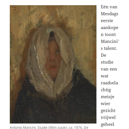
Eén van
Mesdags
eerste
aankope
n toont
Mancini’
s talent.
De
studie
van een
wat
raadsela
chtig
meisje
wier
gezicht
vrijwel
geheel
Antonio Mancini, Studie (Mijn zusje), ca. 1876, De