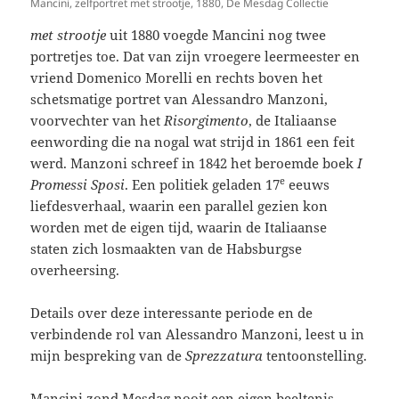
Mancini, zelfportret met strootje, 1880, De Mesdag Collectie
met strootje
uit 1880 voegde Mancini nog twee
portretjes toe. Dat van zijn vroegere leermeester en
vriend Domenico Morelli en rechts boven het
schetsmatige portret van Alessandro Manzoni,
voorvechter van het
Risorgimento
, de Italiaanse
eenwording die na nogal wat strijd in 1861 een feit
werd. Manzoni schreef in 1842 het beroemde boek
I
e
Promessi Sposi
. Een politiek geladen 17
eeuws
liefdesverhaal, waarin een parallel gezien kon
worden met de eigen tijd, waarin de Italiaanse
staten zich losmaakten van de Habsburgse
overheersing.
Details over deze interessante periode en de
verbindende rol van Alessandro Manzoni, leest u in
mijn bespreking van de
Sprezzatura
tentoonstelling.
Mancini zond Mesdag nooit een eigen beeltenis,