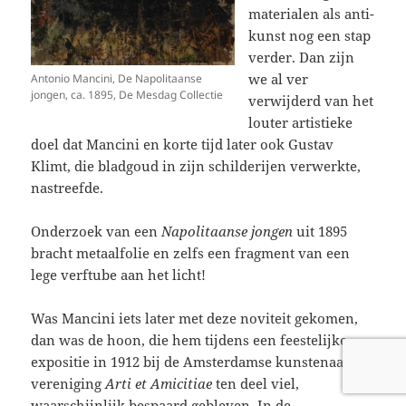
materialen als anti-
kunst nog een stap
verder. Dan zijn
we al ver
Antonio Mancini, De Napolitaanse
jongen, ca. 1895, De Mesdag Collectie
verwijderd van het
louter artistieke
doel dat Mancini en korte tijd later ook Gustav
Klimt, die bladgoud in zijn schilderijen verwerkte,
nastreefde.
Onderzoek van een
Napolitaanse jongen
uit 1895
bracht metaalfolie en zelfs een fragment van een
lege verftube aan het licht!
Was Mancini iets later met deze noviteit gekomen,
dan was de hoon, die hem tijdens een feestelijke
expositie in 1912 bij de Amsterdamse kunstenaars
vereniging
Arti et Amicitiae
ten deel viel,
waarschijnlijk bespaard gebleven. In de