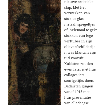
nieuwe artistieke
stap. Met het
verwerken van
stukjes glas,
metaal, spiegeltjes
of, helemaal te gek:
stukken van lege
verftubes in zijn
olieverfschilderije
n was Mancini zijn
tijd vooruit.
Kubisten zouden
even later met hun
collages iets
soortgelijks doen.
Dadaïsten gingen
vanaf 1915 met
hun presentatie
van alledaagse