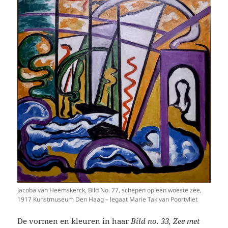
Jacoba van Heemskerck, Bild No. 77, schepen op een woeste zee,
1917 Kunstmuseum Den Haag – legaat Marie Tak van Poortvliet
De vormen en kleuren in haar
Bild no. 33, Zee met