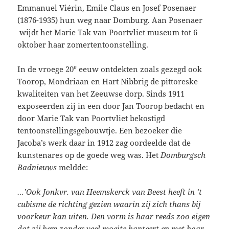
Emmanuel Viérin, Emile Claus en Josef Posenaer
(1876-1935) hun weg naar Domburg. Aan Posenaer
wijdt het Marie Tak van Poortvliet museum tot 6
oktober haar zomertentoonstelling.
e
In de vroege 20
eeuw ontdekten zoals gezegd ook
Toorop, Mondriaan en Hart Nibbrig de pittoreske
kwaliteiten van het Zeeuwse dorp. Sinds 1911
exposeerden zij in een door Jan Toorop bedacht en
door Marie Tak van Poortvliet bekostigd
tentoonstellingsgebouwtje. Een bezoeker die
Jacoba’s werk daar in 1912 zag oordeelde dat de
kunstenares op de goede weg was. Het
Domburgsch
Badnieuws
meldde:
…’Ook Jonkvr. van Heemskerck van Beest heeft in ’t
cubisme de richting gezien waarin zij zich thans bij
voorkeur kan uiten. Den vorm is haar reeds zoo eigen
dat zij hem zonder veel moeite hanteert en met haar