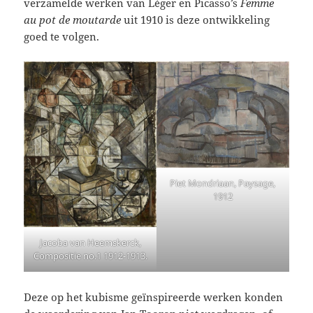
verzamelde werken van Léger en Picasso’s
Femme
au pot de moutarde
uit 1910 is deze ontwikkeling
goed te volgen.
Piet Mondriaan, Paysage,
1912
Jacoba van Heemskerck,
Compositie no.1 1912-1913.
Deze op het kubisme geïnspireerde werken konden