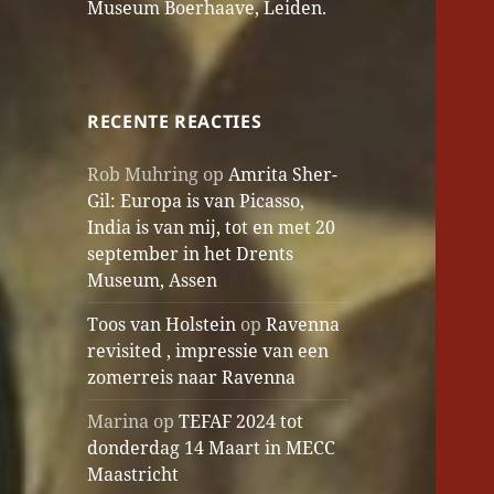
Museum Boerhaave, Leiden.
RECENTE REACTIES
Rob Muhring
op
Amrita Sher-
Gil: Europa is van Picasso,
India is van mij, tot en met 20
september in het Drents
Museum, Assen
Toos van Holstein
op
Ravenna
revisited , impressie van een
zomerreis naar Ravenna
Marina
op
TEFAF 2024 tot
donderdag 14 Maart in MECC
Maastricht