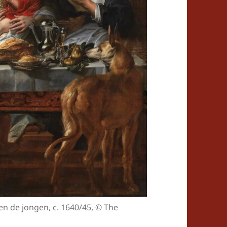
n de jongen, c. 1640/45, © The