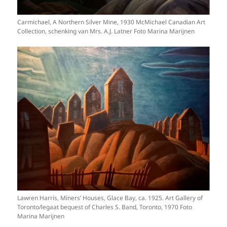
Carmichael, A Northern Silver Mine, 1930 McMichael Canadian Art
Collection, schenking van Mrs. A.J. Latner Foto Marina Marijnen
Lawren Harris, Miners’ Houses, Glace Bay, ca. 1925. Art Gallery of
Toronto/legaat bequest of Charles S. Band, Toronto, 1970 Foto
Marina Marijnen