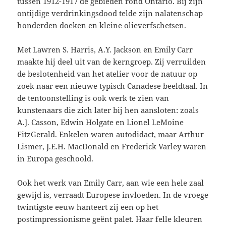
tussen 1912-1917 de gebieden rond Ontario. Bij zijn
ontijdige verdrinkingsdood telde zijn nalatenschap
honderden doeken en kleine olieverfschetsen.
Met Lawren S. Harris, A.Y. Jackson en Emily Carr
maakte hij deel uit van de kerngroep. Zij verruilden
de beslotenheid van het atelier voor de natuur op
zoek naar een nieuwe typisch Canadese beeldtaal. In
de tentoonstelling is ook werk te zien van
kunstenaars die zich later bij hen aansloten: zoals
A.J. Casson, Edwin Holgate en Lionel LeMoine
FitzGerald. Enkelen waren autodidact, maar Arthur
Lismer, J.E.H. MacDonald en Frederick Varley waren
in Europa geschoold.
Ook het werk van Emily Carr, aan wie een hele zaal
gewijd is, verraadt Europese invloeden. In de vroege
twintigste eeuw hanteert zij een op het
postimpressionisme geënt palet. Haar felle kleuren