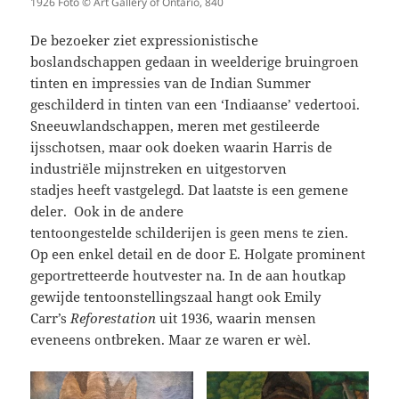
1926 Foto © Art Gallery of Ontario, 840
De bezoeker ziet expressionistische
boslandschappen gedaan in weelderige bruingroen
tinten en impressies van de Indian Summer
geschilderd in tinten van een ‘Indiaanse’ vedertooi.
Sneeuwlandschappen, meren met gestileerde
ijsschotsen, maar ook doeken waarin Harris de
industriële mijnstreken en uitgestorven
stadjes heeft vastgelegd. Dat laatste is een gemene
deler. Ook in de andere
tentoongestelde schilderijen is geen mens te zien.
Op een enkel detail en de door E. Holgate prominent
geportretteerde houtvester na. In de aan houtkap
gewijde tentoonstellingszaal hangt ook Emily
Carr’s
Reforestation
uit 1936, waarin mensen
eveneens ontbreken. Maar ze waren er wèl.