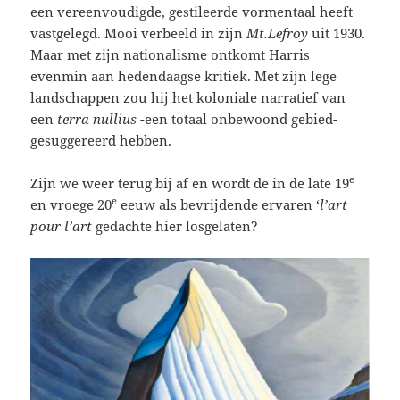
een vereenvoudigde, gestileerde vormentaal heeft
vastgelegd. Mooi verbeeld in zijn
Mt.Lefroy
uit 1930.
Maar met zijn nationalisme ontkomt Harris
evenmin aan hedendaagse kritiek. Met zijn lege
landschappen zou hij het koloniale narratief van
een
terra nullius
-een totaal onbewoond gebied-
gesuggereerd hebben.
e
Zijn we weer terug bij af en wordt de in de late 19
e
en vroege 20
eeuw als bevrijdende ervaren ‘
l’art
pour l’art
gedachte hier losgelaten?