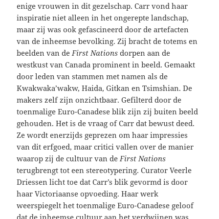
enige vrouwen in dit gezelschap. Carr vond haar
inspiratie niet alleen in het ongerepte landschap,
maar zij was ook gefascineerd door de artefacten
van de inheemse bevolking. Zij bracht de totems en
beelden van de
First Nations
dorpen aan de
westkust van Canada prominent in beeld. Gemaakt
door leden van stammen met namen als de
Kwakwaka’wakw, Haida, Gitkan en Tsimshian. De
makers zelf zijn onzichtbaar. Gefilterd door de
toenmalige Euro-Canadese blik zijn zij buiten beeld
gehouden. Het is de vraag of Carr dat bewust deed.
Ze wordt enerzijds geprezen om haar impressies
van dit erfgoed, maar critici vallen over de manier
waarop zij de cultuur van de
First Nations
terugbrengt tot een stereotypering. Curator Veerle
Driessen licht toe dat Carr’s blik gevormd is door
haar Victoriaanse opvoeding. Haar werk
weerspiegelt het toenmalige Euro-Canadese geloof
dat de inheemse cultuur aan het verdwijnen was.