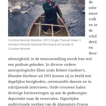
de
inhe
emse
volk
en in
de
schil
Caroline Monnet Mobilize, 2015 Single Channel Video 3
derij
minuten Filmstill, National film board of Canada ©
en
Caroline Monnet
door
afwezigheid, in de tentoonstelling wordt hen wel
een podium geboden. In diverse oudere
antropologische films zoals Robert Gardner’s,
Blunden Harbour
uit 1951 komen zij in beeld met
dagelijkse bezigheden, ceremoniële dansen en in
schrijnende interviews. Oude vrouwen halen
droevige herinneringen op aan de gedwongen
deportatie naar de reservaten. Eigentijdse
audiovisuele werken van de Algonquin-Franse