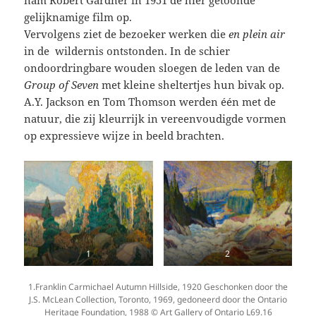
gelijknamige film op.
Vervolgens ziet de bezoeker werken die
en plein air
in de wildernis ontstonden. In de schier
ondoordringbare wouden sloegen de leden van de
Group of Seven
met kleine sheltertjes hun bivak op.
A.Y. Jackson en Tom Thomson werden één met de
natuur, die zij kleurrijk in vereenvoudigde vormen
op expressieve wijze in beeld brachten.
1
2
1.Franklin Carmichael Autumn Hillside, 1920 Geschonken door the
J.S. McLean Collection, Toronto, 1969, gedoneerd door the Ontario
Heritage Foundation, 1988 © Art Gallery of Ontario L69.16