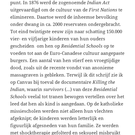
punt. In 1876 werd de zogenoemde
Indian Act
uitgevaardigd om de cultuur van de
First Nations
te
elimineren. Daartoe werd de inheemse bevolking
onder dwang in ca. 2000 reservaten ondergebracht.
Tot eind twintigste eeuw zijn naar schatting 150.000
vier- en vijfjarige kinderen van hun ouders
gescheiden om hen op
Residential Schools
op te
voeden tot aan de Euro-Canadese cultuur aangepaste
burgers. Een aantal van hen stierf een vroegtijdige
dood, zoals uit de recente vondst van anonieme
massagraven is gebleken. Terwijl ik dit schrijf zie ik
op Canvas bij toeval de documentaire
Killing the
Indian
, waarin
survivors
(…) van deze
Residential
Schools
veelal tot tranen bewogen vertellen over het
leed dat hen als kind is aangedaan. Op de katholieke
missiescholen werden niet alleen hun vlechten
afgeknipt; de kinderen werden letterlijk en
figuurlijk afgesneden van hun familie. Ze werden
met shocktherapie gefolterd en seksueel misbruikt