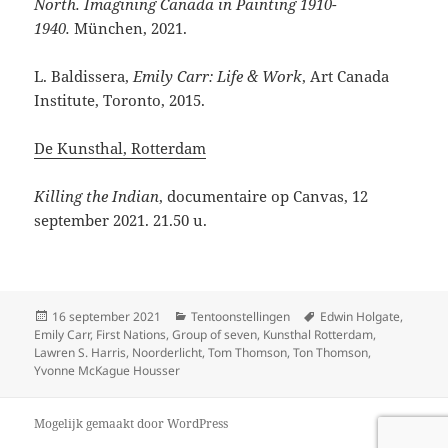
North. Imagining Canada in Painting 1910-
1940.
München, 2021.
L. Baldissera,
Emily Carr: Life & Work
, Art Canada
Institute, Toronto, 2015.
De Kunsthal, Rotterdam
Killing the Indian
, documentaire op Canvas, 12
september 2021. 21.50 u.
Geplaatst
Categorieën
Tags
16 september 2021
Tentoonstellingen
Edwin Holgate
,
op
Emily Carr
,
First Nations
,
Group of seven
,
Kunsthal Rotterdam
,
Lawren S. Harris
,
Noorderlicht
,
Tom Thomson
,
Ton Thomson
,
Yvonne McKague Housser
Mogelijk gemaakt door WordPress