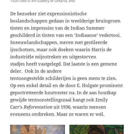
1926 Foto © Art Gallery of Ontario, 840
De bezoeker ziet expressionistische
boslandschappen gedaan in weelderige bruingroen
tinten en impressies van de Indian Summer
geschilderd in tinten van een ‘Indiaanse’ vedertooi.
Sneeuwlandschappen, meren met gestileerde
ijsschotsen, maar ook doeken waarin Harris de
industriële mijnstreken en uitgestorven
stadjes heeft vastgelegd. Dat laatste is een gemene
deler. Ook in de andere
tentoongestelde schilderijen is geen mens te zien.
Op een enkel detail en de door E. Holgate prominent
geportretteerde houtvester na. In de aan houtkap
gewijde tentoonstellingszaal hangt ook Emily
Carr’s
Reforestation
uit 1936, waarin mensen
eveneens ontbreken. Maar ze waren er wèl.