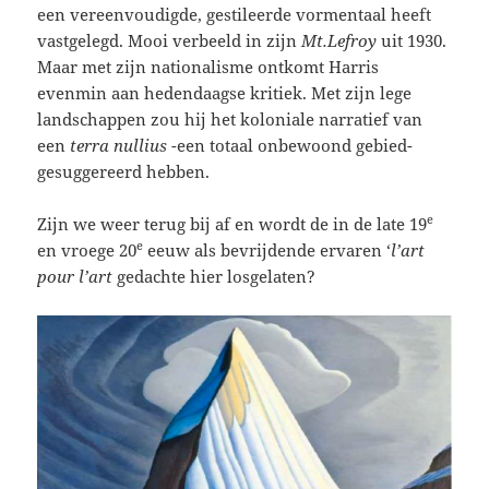
een vereenvoudigde, gestileerde vormentaal heeft
vastgelegd. Mooi verbeeld in zijn
Mt.Lefroy
uit 1930.
Maar met zijn nationalisme ontkomt Harris
evenmin aan hedendaagse kritiek. Met zijn lege
landschappen zou hij het koloniale narratief van
een
terra nullius
-een totaal onbewoond gebied-
gesuggereerd hebben.
e
Zijn we weer terug bij af en wordt de in de late 19
e
en vroege 20
eeuw als bevrijdende ervaren ‘
l’art
pour l’art
gedachte hier losgelaten?