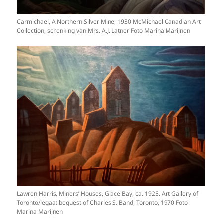
Carmichael, A Northern Silver Mine, 1930 McMichael Canadian Art
Collection, schenking van Mrs. A.J. Latner Foto Marina Marijnen
Lawren Harris, Miners’ Houses, Glace Bay, ca. 1925. Art Gallery of
Toronto/legaat bequest of Charles S. Band, Toronto, 1970 Foto
Marina Marijnen