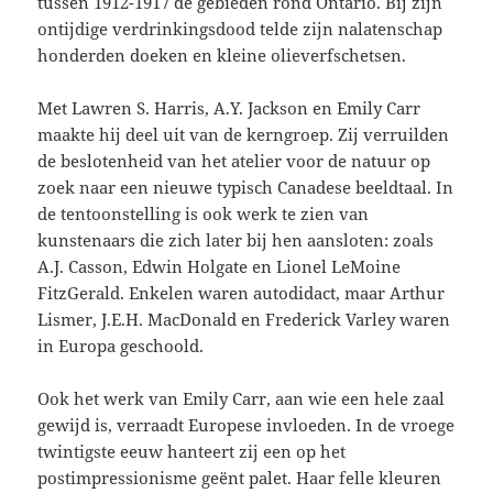
tussen 1912-1917 de gebieden rond Ontario. Bij zijn
ontijdige verdrinkingsdood telde zijn nalatenschap
honderden doeken en kleine olieverfschetsen.
Met Lawren S. Harris, A.Y. Jackson en Emily Carr
maakte hij deel uit van de kerngroep. Zij verruilden
de beslotenheid van het atelier voor de natuur op
zoek naar een nieuwe typisch Canadese beeldtaal. In
de tentoonstelling is ook werk te zien van
kunstenaars die zich later bij hen aansloten: zoals
A.J. Casson, Edwin Holgate en Lionel LeMoine
FitzGerald. Enkelen waren autodidact, maar Arthur
Lismer, J.E.H. MacDonald en Frederick Varley waren
in Europa geschoold.
Ook het werk van Emily Carr, aan wie een hele zaal
gewijd is, verraadt Europese invloeden. In de vroege
twintigste eeuw hanteert zij een op het
postimpressionisme geënt palet. Haar felle kleuren