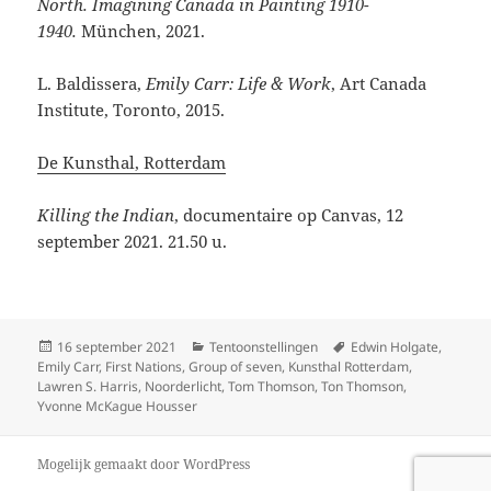
North. Imagining Canada in Painting 1910-
1940.
München, 2021.
L. Baldissera,
Emily Carr: Life & Work
, Art Canada
Institute, Toronto, 2015.
De Kunsthal, Rotterdam
Killing the Indian
, documentaire op Canvas, 12
september 2021. 21.50 u.
Geplaatst
Categorieën
Tags
16 september 2021
Tentoonstellingen
Edwin Holgate
,
op
Emily Carr
,
First Nations
,
Group of seven
,
Kunsthal Rotterdam
,
Lawren S. Harris
,
Noorderlicht
,
Tom Thomson
,
Ton Thomson
,
Yvonne McKague Housser
Mogelijk gemaakt door WordPress