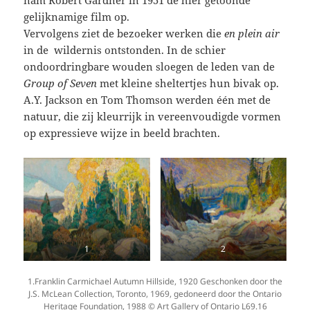
gelijknamige film op.
Vervolgens ziet de bezoeker werken die
en plein air
in de wildernis ontstonden. In de schier
ondoordringbare wouden sloegen de leden van de
Group of Seven
met kleine sheltertjes hun bivak op.
A.Y. Jackson en Tom Thomson werden één met de
natuur, die zij kleurrijk in vereenvoudigde vormen
op expressieve wijze in beeld brachten.
1
2
1.Franklin Carmichael Autumn Hillside, 1920 Geschonken door the
J.S. McLean Collection, Toronto, 1969, gedoneerd door the Ontario
Heritage Foundation, 1988 © Art Gallery of Ontario L69.16