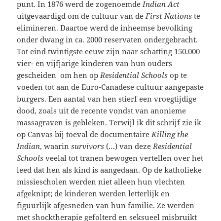
punt. In 1876 werd de zogenoemde
Indian Act
uitgevaardigd om de cultuur van de
First Nations
te
elimineren. Daartoe werd de inheemse bevolking
onder dwang in ca. 2000 reservaten ondergebracht.
Tot eind twintigste eeuw zijn naar schatting 150.000
vier- en vijfjarige kinderen van hun ouders
gescheiden om hen op
Residential Schools
op te
voeden tot aan de Euro-Canadese cultuur aangepaste
burgers. Een aantal van hen stierf een vroegtijdige
dood, zoals uit de recente vondst van anonieme
massagraven is gebleken. Terwijl ik dit schrijf zie ik
op Canvas bij toeval de documentaire
Killing the
Indian
, waarin
survivors
(…) van deze
Residential
Schools
veelal tot tranen bewogen vertellen over het
leed dat hen als kind is aangedaan. Op de katholieke
missiescholen werden niet alleen hun vlechten
afgeknipt; de kinderen werden letterlijk en
figuurlijk afgesneden van hun familie. Ze werden
met shocktherapie gefolterd en seksueel misbruikt