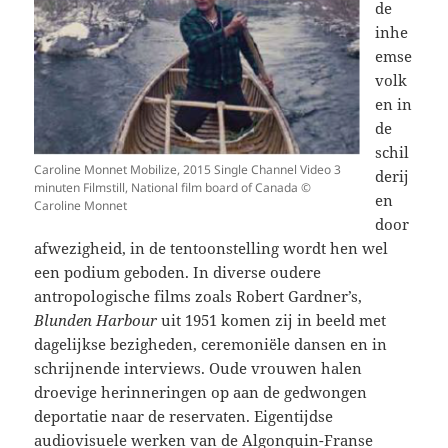
de
inhe
emse
volk
en in
de
schil
Caroline Monnet Mobilize, 2015 Single Channel Video 3
derij
minuten Filmstill, National film board of Canada ©
en
Caroline Monnet
door
afwezigheid, in de tentoonstelling wordt hen wel
een podium geboden. In diverse oudere
antropologische films zoals Robert Gardner’s,
Blunden Harbour
uit 1951 komen zij in beeld met
dagelijkse bezigheden, ceremoniële dansen en in
schrijnende interviews. Oude vrouwen halen
droevige herinneringen op aan de gedwongen
deportatie naar de reservaten. Eigentijdse
audiovisuele werken van de Algonquin-Franse