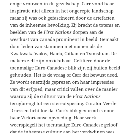
enige vrouwen in dit gezelschap. Carr vond haar
inspiratie niet alleen in het ongerepte landschap,
maar zij was ook gefascineerd door de artefacten
van de inheemse bevolking. Zij bracht de totems en
beelden van de
First Nations
dorpen aan de
westkust van Canada prominent in beeld. Gemaakt
door leden van stammen met namen als de
Kwakwaka’wakw, Haida, Gitkan en Tsimshian. De
makers zelf zijn onzichtbaar. Gefilterd door de
toenmalige Euro-Canadese blik zijn zij buiten beeld
gehouden. Het is de vraag of Carr dat bewust deed.
Ze wordt enerzijds geprezen om haar impressies
van dit erfgoed, maar critici vallen over de manier
waarop zij de cultuur van de
First Nations
terugbrengt tot een stereotypering. Curator Veerle
Driessen licht toe dat Carr’s blik gevormd is door
haar Victoriaanse opvoeding. Haar werk
weerspiegelt het toenmalige Euro-Canadese geloof
dat de inheemse cultuur aan het verdwijnen was.