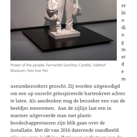
er
bi
n
di
n
g
m
et
d
Power of the people, Fernando Sanchez Castillo, Valkhof
Museum, foto Ivar Pel
e
m
useumbezoekers gezocht. Zij worden uitgenodigd
om een op onrecht geïnspireerde hartenkreet achter
te laten. Als aandenken mag de bezoeker een van de
beeldjes meenemen. Aan de zijlijn laat een in
marmer uitgevoerde man met plastic
boodschappentassen zijn blik gaan over de
installatie. Met dit van 2016 daterende standbeeld