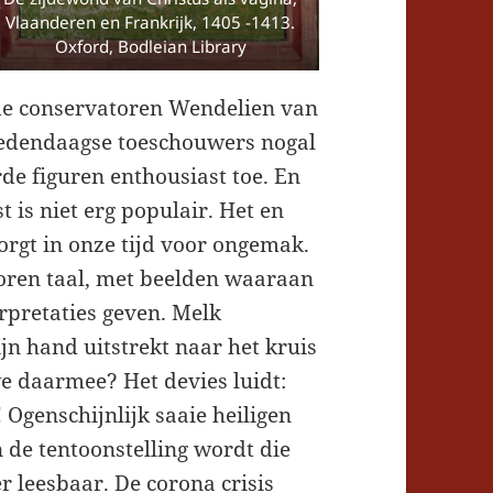
Vlaanderen en Frankrijk, 1405 -1413.
Oxford, Bodleian Library
 de conservatoren Wendelien van
hedendaagse toeschouwers nogal
de figuren enthousiast toe. En
 is niet erg populair. Het en
zorgt in onze tijd voor ongemak.
oren taal, met beelden waaraan
rpretaties geven. Melk
ijn hand uitstrekt naar het kruis
e daarmee? Het devies luidt:
! Ogenschijnlijk saaie heiligen
n de tentoonstelling wordt die
 leesbaar. De corona crisis