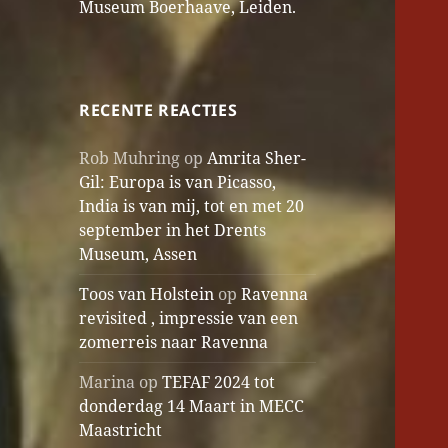
Museum Boerhaave, Leiden.
RECENTE REACTIES
Rob Muhring
op
Amrita Sher-
Gil: Europa is van Picasso,
India is van mij, tot en met 20
september in het Drents
Museum, Assen
Toos van Holstein
op
Ravenna
revisited , impressie van een
zomerreis naar Ravenna
Marina
op
TEFAF 2024 tot
donderdag 14 Maart in MECC
Maastricht