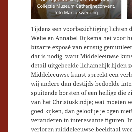
Collectie Museum Catharijneconvent,
foto Marco Sweering
Tijdens een voorbezichtiging lichten
Welie en Annabel Dijkema het voor 
bizarre exposé van ernstig gemutileer
dat is nodig, want Middeleeuwse kunst
detail uitgebeelde lichamelijk lijden 
Middeleeuwse kunst spreekt een verl
wij andere dan destijds bedoelde inte
spuitende borsten of een heilige die z
van het Christuskindje; wat moeten w
goed kijken, dan geloof je je ogen niet
veranderen in interessante figuren. I
verloren middeleeuwse beeldtaal weer