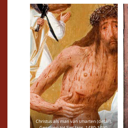
Christus als man van smarten (detail),
Geertgen tot Sint Jans, 1480-1490.