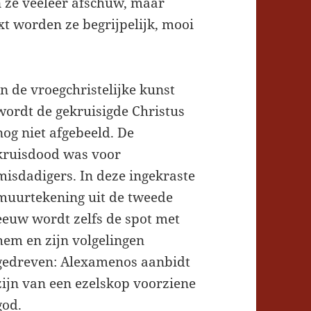
 ze veeleer afschuw, maar
xt worden ze begrijpelijk, mooi
In de vroegchristelijke kunst
wordt de gekruisigde Christus
nog niet afgebeeld. De
kruisdood was voor
misdadigers. In deze ingekraste
muurtekening uit de tweede
eeuw wordt zelfs de spot met
hem en zijn volgelingen
gedreven: Alexamenos aanbidt
zijn van een ezelskop voorziene
god.