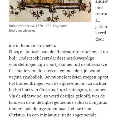
zijdew
ond
centra
al,
Bohun Psalter, ca. 1370-1380. Engeland,
geflan
Bodleian Libraries
keerd
door
die in handen en voeten.
Sloeg de fantasie van de illustrator hier helemaal op
hol? Onderzoek leert dat deze merkwaardige
voorstellingen zijn voortgekomen uit de obsessieve
fascinatie van kloosterzusters met de zijdewond-
vagina symboliek. Devotionele teksten roepen op tot
het binnendringen van de zijdewond om zo dichter
bij het hart van Christus, hun bruidegom, te komen
.
Via de zijdewond, zo werd destijds geloofd, was de
lans van de in de bijbel genoemde soldaat Longinus
immers ook doorgestoten naar het hart van
Christus. In een miniatuur uit de zogenoemde