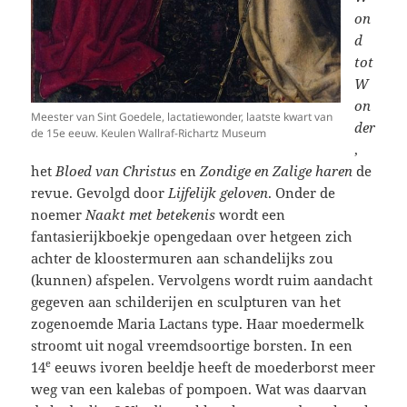
on
d
tot
W
on
Meester van Sint Goedele, lactatiewonder, laatste kwart van
der
de 15e eeuw. Keulen Wallraf-Richartz Museum
,
het
Bloed van Christus
en
Zondige en Zalige haren
de
revue. Gevolgd door
Lijfelijk geloven
. Onder de
noemer
Naakt met betekenis
wordt een
fantasierijkboekje opengedaan over hetgeen zich
achter de kloostermuren aan schandelijks zou
(kunnen) afspelen. Vervolgens wordt ruim aandacht
gegeven aan schilderijen en sculpturen van het
zogenoemde Maria Lactans type. Haar moedermelk
stroomt uit nogal vreemdsoortige borsten. In een
e
14
eeuws ivoren beeldje heeft de moederborst meer
weg van een kalebas of pompoen. Wat was daarvan