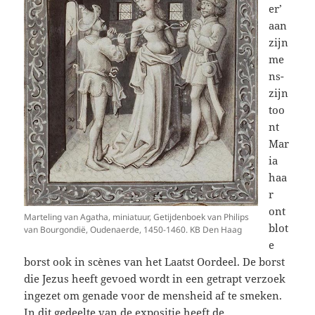
er’
aan
zijn
me
ns-
zijn
too
nt
Mar
ia
haa
r
ont
Marteling van Agatha, miniatuur, Getijdenboek van Philips
blot
van Bourgondië, Oudenaerde, 1450-1460. KB Den Haag
e
borst ook in scènes van het Laatst Oordeel. De borst
die Jezus heeft gevoed wordt in een getrapt verzoek
ingezet om genade voor de mensheid af te smeken.
In dit gedeelte van de expositie heeft de