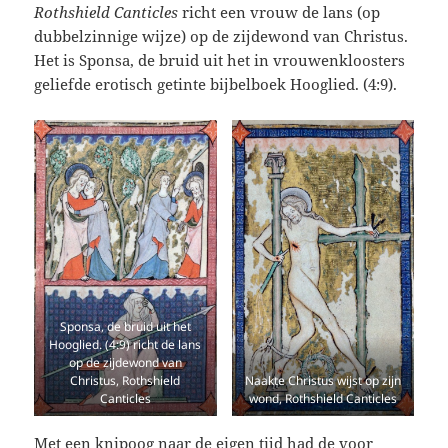
Rothshield Canticles
richt een vrouw de lans (op
dubbelzinnige wijze) op de zijdewond van Christus.
Het is Sponsa, de bruid uit het in vrouwenkloosters
geliefde erotisch getinte bijbelboek Hooglied. (4:9).
Sponsa, de bruid uit het
Hooglied. (4:9) richt de lans
op de zijdewond van
Christus, Rothshield
Naakte Christus wijst op zijn
Canticles
wond, Rothshield Canticles
Met een knipoog naar de eigen tijd had de voor