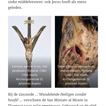
zieke middeleeuwer: ook Jezus heeft als mens
geleden.
Christus aan het kruis, met
Detail Christus aan het kruis,
pestbuilen, Rijnland, 1340-
met pestbuilen, Rijnland,
1350. Hürth.
1340-1350. Hürth.
Kirchengemeinde St.
Kirchengemeinde St.
Johannes Baptist
Johannes Baptist
Bij de zinsnede …’
Wandelende Heiligen zonder
hoofd’
…. verscheen de San Miniato al Monte in
Florence voor mijn geestesoog. Gebouwd op de plek