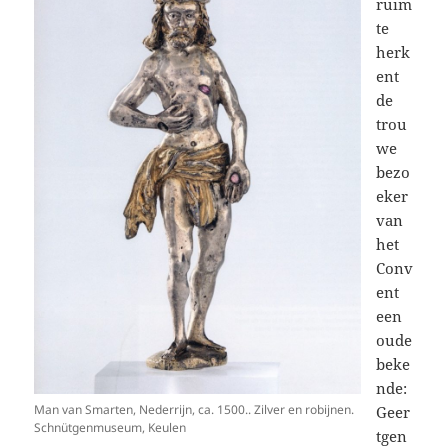
ruim
te
herk
ent
de
trou
we
bezo
eker
van
het
Conv
ent
een
oude
beke
nde:
Man van Smarten, Nederrijn, ca. 1500.. Zilver en robijnen.
Geer
Schnütgenmuseum, Keulen
tgen