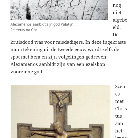
nog
niet
afgebe
Alexamenos aanbidt zijn god Palatijn,
eld.
2e eeuw na Chr.
De
kruisdood was voor misdadigers. In deze ingekraste
muurtekening uit de tweede eeuw wordt zelfs de
spot met hem en zijn volgelingen gedreven:
Alexamenos aanbidt zijn van een ezelskop
voorziene god.
Scèn
es
met
Chris
tus
aan
het
kruis