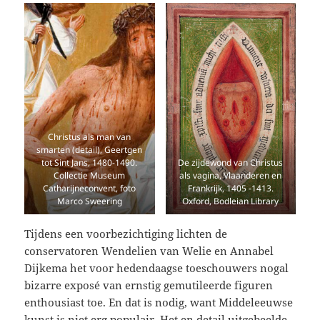
Christus als man van
smarten (detail), Geertgen
tot Sint Jans, 1480-1490.
De zijdewond van Christus
Collectie Museum
als vagina, Vlaanderen en
Catharijneconvent, foto
Frankrijk, 1405 -1413.
Marco Sweering
Oxford, Bodleian Library
Tijdens een voorbezichtiging lichten de
conservatoren Wendelien van Welie en Annabel
Dijkema het voor hedendaagse toeschouwers nogal
bizarre exposé van ernstig gemutileerde figuren
enthousiast toe. En dat is nodig, want Middeleeuwse
kunst is niet erg populair. Het en detail uitgebeelde