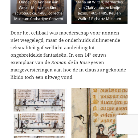
Omgeving Adriaen van
Maria uit Wilten, Bernardus
Wesel, Maria met Kind,
van Clairveaux en kindje
sculptuur, ca. 1480. collectie
Jezus, 1465-1485, Keulen
Museum Catharijne Convent
Wallraf-Richartz Museum
Door het celibaat was moederschap voor nonnen
niet weggelegd, maar de onderhuids sluimerende
seksualiteit gaf wellicht aanleiding tot
e
ongebreidelde fantasieën. In een 14
eeuws
exemplaar van de
Roman de la Rose
geven
margeversieringen aan hoe de in clausuur gekooide
libido toch een uitweg vond.