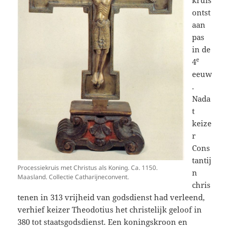
ontst
aan
pas
in de
e
4
eeuw
.
Nada
t
keize
r
Cons
tantij
Processiekruis met Christus als Koning. Ca. 1150.
n
Maasland. Collectie Catharijneconvent.
chris
tenen in 313 vrijheid van godsdienst had verleend,
verhief keizer Theodotius het christelijk geloof in
380 tot staatsgodsdienst. Een koningskroon en