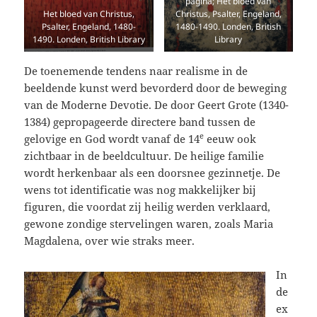
pagina; Het bloed van
Het bloed van Christus,
Christus, Psalter, Engeland,
Psalter, Engeland, 1480-
1480-1490. Londen, British
1490. Londen, British Library
Library
De toenemende tendens naar realisme in de
beeldende kunst werd bevorderd door de beweging
van de Moderne Devotie. De door Geert Grote (1340-
1384) gepropageerde directere band tussen de
e
gelovige en God wordt vanaf de 14
eeuw ook
zichtbaar in de beeldcultuur. De heilige familie
wordt herkenbaar als een doorsnee gezinnetje. De
wens tot identificatie was nog makkelijker bij
figuren, die voordat zij heilig werden verklaard,
gewone zondige stervelingen waren, zoals Maria
Magdalena, over wie straks meer.
In
de
ex