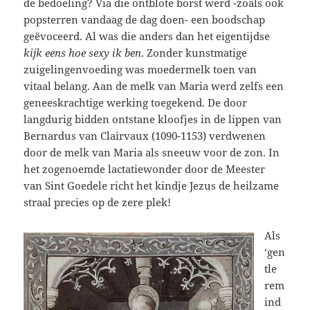
de bedoeling? Via die ontblote borst werd -zoals ook
popsterren vandaag de dag doen- een boodschap
geëvoceerd. Al was die anders dan het eigentijdse
kijk eens hoe sexy ik ben
. Zonder kunstmatige
zuigelingenvoeding was moedermelk toen van
vitaal belang. Aan de melk van Maria werd zelfs een
geneeskrachtige werking toegekend. De door
langdurig bidden ontstane kloofjes in de lippen van
Bernardus van Clairvaux (1090-1153) verdwenen
door de melk van Maria als sneeuw voor de zon. In
het zogenoemde lactatiewonder door de Meester
van Sint Goedele richt het kindje Jezus de heilzame
straal precies op de zere plek!
Als
‘gen
tle
rem
ind