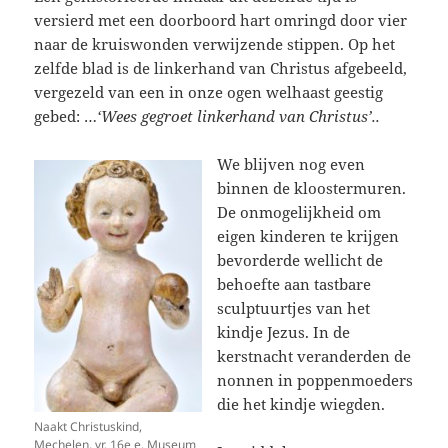
versierd met een doorboord hart omringd door vier
naar de kruiswonden verwijzende stippen. Op het
zelfde blad is de linkerhand van Christus afgebeeld,
vergezeld van een in onze ogen welhaast geestig
gebed: …
‘Wees gegroet linkerhand van Christus’..
We blijven nog even
binnen de kloostermuren.
De onmogelijkheid om
eigen kinderen te krijgen
bevorderde wellicht de
behoefte aan tastbare
sculptuurtjes van het
kindje Jezus. In de
kerstnacht veranderden de
nonnen in poppenmoeders
die het kindje wiegden.
Naakt Christuskind,
Mechelen, vr. 16e e. Museum