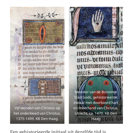
Meester van de Bostonse
Stad Gods, gehistorieerde
initiaal met doorboord hart
Vijf wonden van Christus op
en linkerhand van Christus,
het onderkleed van Christus,
Utrecht, ca. 1470. KB Den
1375-1499. KB Den Haag.
Haag
Een gehistorieerde initiaal uit dezelfde tijd is