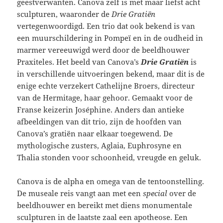
geestverwanten. Canova zelf is met maar liefst acht
sculpturen, waaronder de
Drie Gratiën
vertegenwoordigd. Een trio dat ook bekend is van
een muurschildering in Pompeï en in de oudheid in
marmer vereeuwigd werd door de beeldhouwer
Praxiteles. Het beeld van Canova’s
Drie Gratiën
is
in verschillende uitvoeringen bekend, maar dit is de
enige echte verzekert Cathelijne Broers, directeur
van de Hermitage, haar gehoor. Gemaakt voor de
Franse keizerin Joséphine. Anders dan antieke
afbeeldingen van dit trio, zijn de hoofden van
Canova’s gratiën naar elkaar toegewend. De
mythologische zusters, Aglaia, Euphrosyne en
Thalia stonden voor schoonheid, vreugde en geluk.
Canova is de alpha en omega van de tentoonstelling.
De museale reis vangt aan met een
special
over de
beeldhouwer en bereikt met diens monumentale
sculpturen in de laatste zaal een apotheose. Een