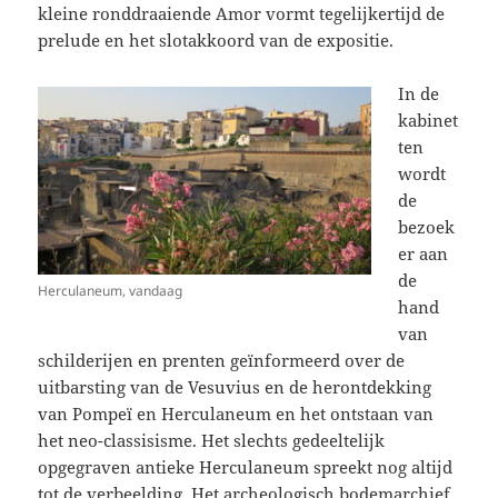
kleine ronddraaiende Amor vormt tegelijkertijd de
prelude en het slotakkoord van de expositie.
In de
kabinet
ten
wordt
de
bezoek
er aan
de
Herculaneum, vandaag
hand
van
schilderijen en prenten geïnformeerd over de
uitbarsting van de Vesuvius en de herontdekking
van Pompeï en Herculaneum en het ontstaan van
het neo-classisisme. Het slechts gedeeltelijk
opgegraven antieke Herculaneum spreekt nog altijd
tot de verbeelding. Het archeologisch bodemarchief