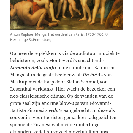
Anton Raphael Mengs, Het oordeel van Paris, 1750-1760, ©
Hermitage St.Petersburg
Op meerdere plekken is via de audiotour muziek te
beluisteren, zoals Monteverdi’s smachtende
Lamento della ninfa
in de ruimte met Batoni en
Mengs of in de grote beeldenzaal:
Un été
42 van
Mashup met de harp door Stefan Schmidt/Von
Rosenthal verklankt. Hier wacht de bezoeker een
neo-classicistische climax. Op de wanden van de
grote zaal zijn enorme blow-ups van Giovanni-
Battista Piranesi’s
vedute
aangebracht
.
In deze als
souvenirs voor toeristen gemaakte stadsgezichten
sjoemelde Piranesi wat met de onderlinge
afstanden, zodat hij zoveel mogelijk Romeinse