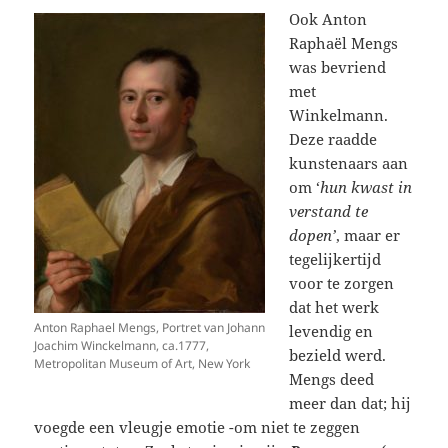
Ook Anton
Raphaël Mengs
was bevriend
met
Winkelmann.
Deze raadde
kunstenaars aan
om ‘
hun kwast in
verstand te
dopen’
, maar er
tegelijkertijd
voor te zorgen
dat het werk
Anton Raphael Mengs, Portret van Johann
levendig en
Joachim Winckelmann, ca.1777,
bezield werd.
Metropolitan Museum of Art, New York
Mengs deed
meer dan dat; hij
voegde een vleugje emotie -om niet te zeggen