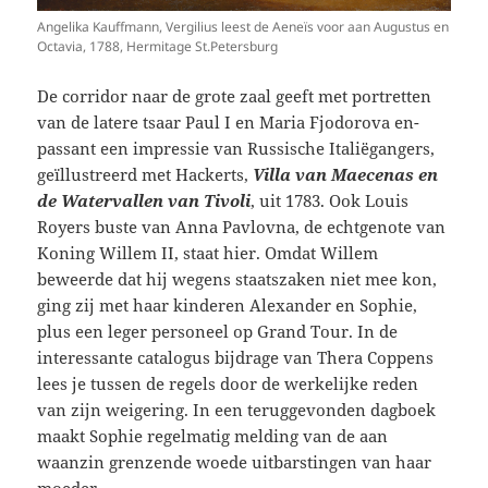
Angelika Kauffmann, Vergilius leest de Aeneïs voor aan Augustus en
Octavia, 1788, Hermitage St.Petersburg
De corridor naar de grote zaal geeft met portretten
van de latere tsaar Paul I en Maria Fjodorova en-
passant een impressie van Russische Italiëgangers,
geïllustreerd met Hackerts,
Villa van Maecenas en
de Watervallen van Tivoli
, uit 1783. Ook Louis
Royers buste van Anna Pavlovna, de echtgenote van
Koning Willem II, staat hier. Omdat Willem
beweerde dat hij wegens staatszaken niet mee kon,
ging zij met haar kinderen Alexander en Sophie,
plus een leger personeel op Grand Tour. In de
interessante catalogus bijdrage van Thera Coppens
lees je tussen de regels door de werkelijke reden
van zijn weigering. In een teruggevonden dagboek
maakt Sophie regelmatig melding van de aan
waanzin grenzende woede uitbarstingen van haar
moeder.