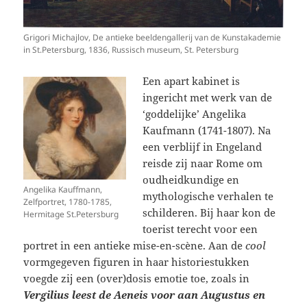
Grigori Michajlov, De antieke beeldengallerij van de Kunstakademie
in St.Petersburg, 1836, Russisch museum, St. Petersburg
Een apart kabinet is
ingericht met werk van de
‘goddelijke’ Angelika
Kaufmann (1741-1807). Na
een verblijf in Engeland
reisde zij naar Rome om
oudheidkundige en
Angelika Kauffmann,
mythologische verhalen te
Zelfportret, 1780-1785,
schilderen. Bij haar kon de
Hermitage St.Petersburg
toerist terecht voor een
portret in een antieke mise-en-scène. Aan de
cool
vormgegeven figuren in haar historiestukken
voegde zij een (over)dosis emotie toe, zoals in
Vergilius leest de Aeneis voor aan Augustus en