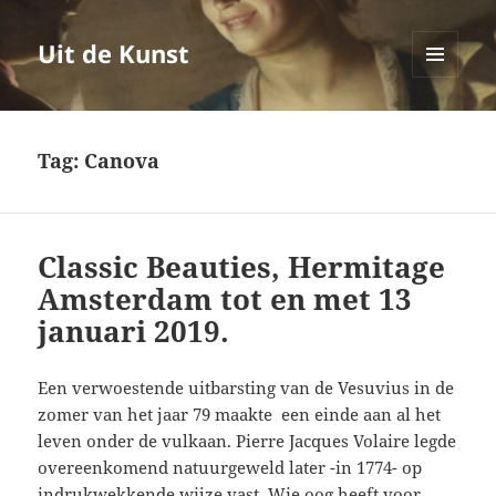
Uit de Kunst
MENU
EN
WIDGETS
Tag:
Canova
Classic Beauties, Hermitage
Amsterdam tot en met 13
januari 2019.
Een verwoestende uitbarsting van de Vesuvius in de
zomer van het jaar 79 maakte een einde aan al het
leven onder de vulkaan. Pierre Jacques Volaire legde
overeenkomend natuurgeweld later -in 1774- op
indrukwekkende wijze vast. Wie oog heeft voor