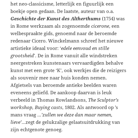
het neo-classicisme, letterlijk en figuurlijk een
boekje open gedaan. De laatste, auteur van o.a.
Geschichte der Kunst des Altherthums
(1754) was
in Rome werkzaam als zogenoemde
cicerone
, een
welbespraakte gids, genoemd naar de beroemde
redenaar Cicero. Winckelmann schreef het nieuwe
artistieke ideaal voor: ‘
edele eenvoud en stille
grootsheid
’. De in Rome vanuit alle windstreken
neergestreken kunstenaars vervaardigden behalve
kunst met een grote ‘K’, ook werkjes die de reizigers
als souvenir mee naar huis konden nemen.
Afgietsels van beroemde antieke beelden waren
eveneens geliefd. De aankoop daarvan is leuk
verbeeld in Thomas Rowlandsons,
The Sculptor’s
workshop, Buying casts
, 1802. Als antwoord op ’s
mans vraag …
’zullen we deze dan maar nemen,
lieve’
…zegt de gelukzalige gelaatsuitdrukking van
zijn echtgenote genoeg.