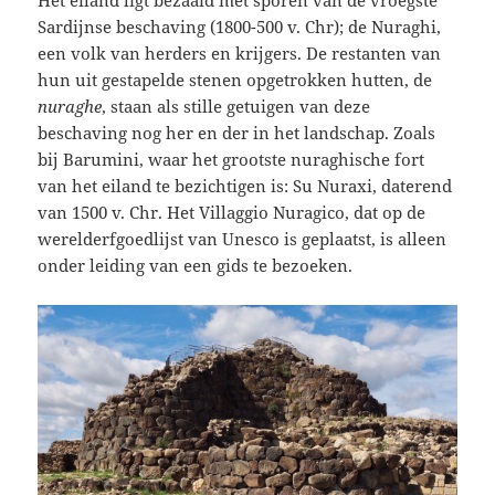
Het eiland ligt bezaaid met sporen van de vroegste
Sardijnse beschaving (1800-500 v. Chr); de Nuraghi,
een volk van herders en krijgers. De restanten van
hun uit gestapelde stenen opgetrokken hutten, de
nuraghe
, staan als stille getuigen van deze
beschaving nog her en der in het landschap. Zoals
bij Barumini, waar het grootste nuraghische fort
van het eiland te bezichtigen is: Su Nuraxi, daterend
van 1500 v. Chr. Het Villaggio Nuragico, dat op de
werelderfgoedlijst van Unesco is geplaatst, is alleen
onder leiding van een gids te bezoeken.