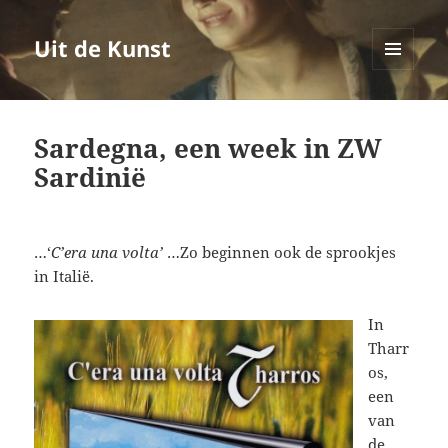
Uit de Kunst
MENU
EN
WIDGETS
Sardegna, een week in ZW
Sardinië
…‘
C’era una volta’
…Zo beginnen ook de sprookjes
in Italië.
In
Tharr
os,
een
van
de