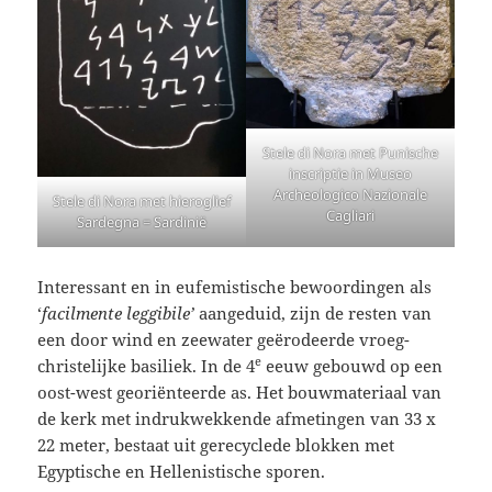
Stele di Nora met Punische
inscriptie in Museo
Archeologico Nazionale
Stele di Nora met hieroglief
Cagliari
Sardegna = Sardinië
Interessant en in eufemistische bewoordingen als
‘
facilmente leggibile’
aangeduid, zijn de resten van
een door wind en zeewater geërodeerde vroeg-
e
christelijke basiliek. In de 4
eeuw gebouwd op een
oost-west georiënteerde as. Het bouwmateriaal van
de kerk met indrukwekkende afmetingen van 33 x
22 meter, bestaat uit gerecyclede blokken met
Egyptische en Hellenistische sporen.