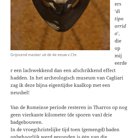
ers
‘
di
tipo
orrid
o
’,
die
op
Grijnzend masker uit de 4e eeuw v Chr.
mij
eerde
r een lachwekkend dan een afschrikkend effect
hadden. In het archeologisch museum van Cagliari
zag ik deze bijna eigentijdse kaalkop met een
neusbel!
Van de Romeinse periode resteren in Tharros op nog
geen vierkante kilometer (de sporen van) drie
badgebouwen.
In de vroegchristelijke tijd toen (gemengd) baden
onbehoorlijk werd gevonden is één van die