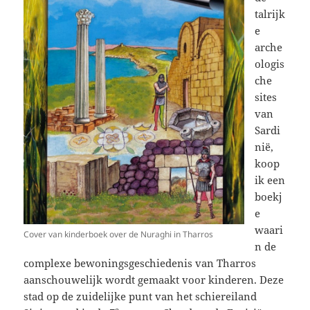
talrijk
e
arche
ologis
che
sites
van
Sardi
nië,
koop
ik een
boekj
e
waari
Cover van kinderboek over de Nuraghi in Tharros
n de
complexe bewoningsgeschiedenis van Tharros
aanschouwelijk wordt gemaakt voor kinderen. Deze
stad op de zuidelijke punt van het schiereiland
e