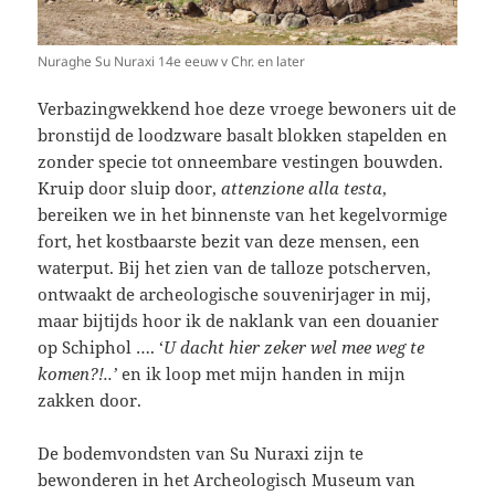
Nuraghe Su Nuraxi 14e eeuw v Chr. en later
Verbazingwekkend hoe deze vroege bewoners uit de
bronstijd de loodzware basalt blokken stapelden en
zonder specie tot onneembare vestingen bouwden.
Kruip door sluip door,
attenzione alla testa
,
bereiken we in het binnenste van het kegelvormige
fort, het kostbaarste bezit van deze mensen, een
waterput. Bij het zien van de talloze potscherven,
ontwaakt de archeologische souvenirjager in mij,
maar bijtijds hoor ik de naklank van een douanier
op Schiphol …. ‘
U dacht hier zeker wel mee weg te
komen?!..’
en ik loop met mijn handen in mijn
zakken door.
De bodemvondsten van Su Nuraxi zijn te
bewonderen in het Archeologisch Museum van