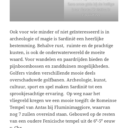
Sara onze gids bij de heilige
bron Santa Christina in
Paulilatino
Ook voor wie minder of niet geïnteresseerd is in
archeologie of magie is Sardinië een heerlijke
bestemming. Behalve rust, ruimte en de prachtige
kusten, is ook de onderwaterwereld de moeite
waard. Voor wandelen en paardrijden bieden de
pijnboombossen en zandduinen mogelijkheden.
Golfers vinden verschillende mooie deels
overschaduwde golfbanen. Archeologie, kunst,
cultuur, sport en spel maken Sardinië tot een
sprookjesachtige ervaring. Op weg naar het
vliegveld kregen we een mooie toegift: de Romeinse
Tempel van Antas bij Fluminimaggiore, waarvan
nog 7 zuilen overeind staan. Gebouwd op de resten
e
e
van een oudere Fenicische tempel uit de 6
-5
eeuw
v. Chr.