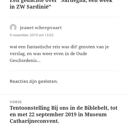
in ZW Sardinië”
jeanet scheepvaart
schreef:
9 november 2019 om 13:03
wat een fantastische reis was dit! genoten van je
verslag, en was weer even in de Oude
Geschiedenis…
Reacties zijn gesloten.
Bericht
VORIG
navigatie
Tentoonstelling Bij ons in de Biblebelt, tot
Vorig
en met 22 september 2019 in Museum
bericht:
Catharijneconvent.