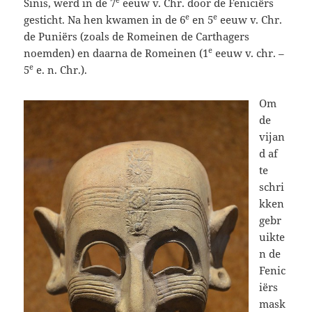
Sinis, werd in de 7
eeuw v. Chr. door de Feniciërs
e
e
gesticht. Na hen kwamen in de 6
en 5
eeuw v. Chr.
de Puniërs (zoals de Romeinen de Carthagers
e
noemden) en daarna de Romeinen (1
eeuw v. chr. –
e
5
e. n. Chr.).
Om
de
vijan
d af
te
schri
kken
gebr
uikte
n de
Fenic
iërs
mask