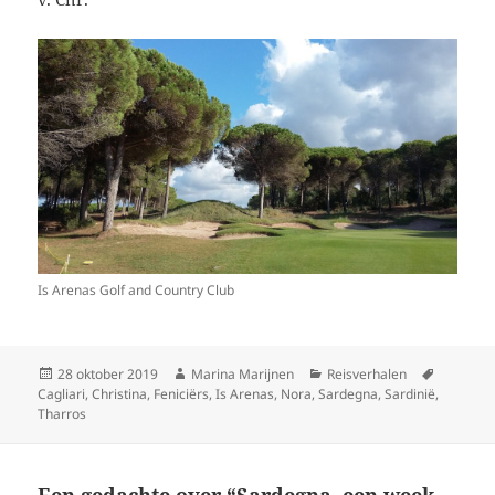
Is Arenas Golf and Country Club
Geplaatst
Auteur
Categorieën
Tags
28 oktober 2019
Marina Marijnen
Reisverhalen
op
Cagliari
,
Christina
,
Feniciërs
,
Is Arenas
,
Nora
,
Sardegna
,
Sardinië
,
Tharros
Een gedachte over “Sardegna, een week