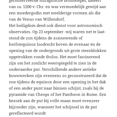
geconserveerde nuraghische brontempel, dateert
van ca. 1200 v. Chr. en was vermoedelijk gewijd aan
een moedergodin met weelderige vormen als die
van de Venus van Willendorf.
Het heiligdom deed ook dienst voor astronomisch
observaties. Op 23 september -wij waren net te laat-
stond de zon tijdens de zonnewende of
herfstequinox loodrecht boven de evenaar èn de
opening van de ondergronds uit grote steenblokken
opgetrokken ronde tholos. Het moet fascinerend
zijn om het zonlicht weerspiegeld te zien in de
onderaardse put. Verschillende andere antieke
bouwwerken zijn eveneens zo geconstrueerd dat de
zon tijdens de equinox door een opening in het dak
of een ander punt naar binnen schijnt, zoals bij de
pyramide van Cheops of het Pantheon in Rome. Een
bezoek aan de put bij volle maan moet evenzeer
bijzonder zijn, wanneer het schijnsel in de put
gereflecteerd wordt