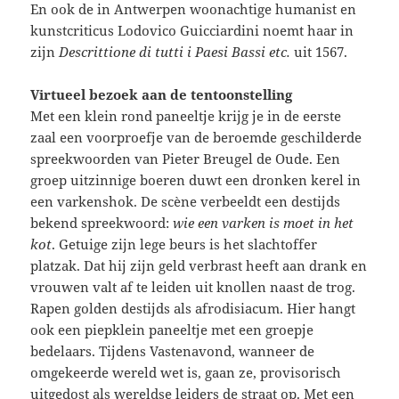
En ook de in Antwerpen woonachtige humanist en
kunstcriticus Lodovico Guicciardini noemt haar in
zijn
Descrittione di tutti i Paesi Bassi etc.
uit 1567.
Virtueel bezoek aan de tentoonstelling
Met een klein rond paneeltje krijg je in de eerste
zaal een voorproefje van de beroemde geschilderde
spreekwoorden van Pieter Breugel de Oude. Een
groep uitzinnige boeren duwt een dronken kerel in
een varkenshok. De scène verbeeldt een destijds
bekend spreekwoord:
wie een varken is moet in het
kot
. Getuige zijn lege beurs is het slachtoffer
platzak. Dat hij zijn geld verbrast heeft aan drank en
vrouwen valt af te leiden uit knollen naast de trog.
Rapen golden destijds als afrodisiacum. Hier hangt
ook een piepklein paneeltje met een groepje
bedelaars. Tijdens Vastenavond, wanneer de
omgekeerde wereld wet is, gaan ze, provisorisch
uitgedost als wereldse leiders de straat op. Met een