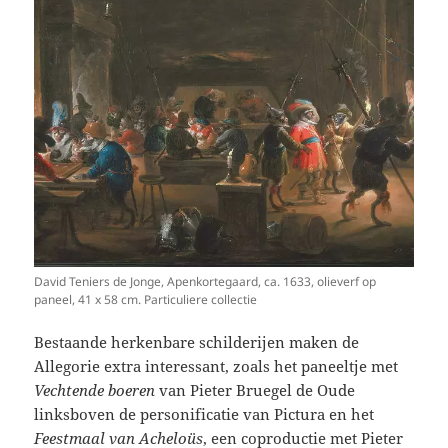
David Teniers de Jonge, Apenkortegaard, ca. 1633, olieverf op
paneel, 41 x 58 cm. Particuliere collectie
Bestaande herkenbare schilderijen maken de
Allegorie extra interessant, zoals het paneeltje met
Vechtende boeren
van Pieter Bruegel de Oude
linksboven de personificatie van Pictura en het
Feestmaal van Acheloüs
, een coproductie met Pieter