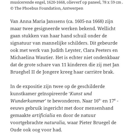
musicerende engel, 1620-1668, olieverf op paneel, 78 x 59 cm .
© The Phoebus Foundation, Antwerpen
Van Anna Maria Janssens (ca. 1605-na 1668) zijn
maar twee gesigneerde werken bekend. Wellicht
gaan stukken van haar hand schuil onder de
signatuur van mannelijke schilders. Dit gebeurde
ook met werk van Judith Leyster, Clara Peeters en
Michaelina Wautier. Het is echter niet ondenkbaar
dat de grote schare van 11 kinderen die zij met Jan
Brueghel II de Jongere kreeg haar carrière brak.
In de expositie zijn twee op de geschilderde
kunstkamer geïnspireerde ‘
Kunst und
e-
e
Wunderkammer
’ te bewonderen. Naar 16
en 17
-
eeuws gebruik ingericht met door mensenhand
gemaakte
artificialia
en door de natuur
voortgebrachte
naturalia,
waar Pieter Bruegel de
Oude ook oog voor had.