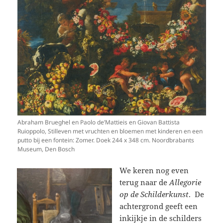
Abraham Brueghel en Paolo de’Mattieis en Giovan Battista
Ruioppolo, Stilleven met vruchten en bloemen met kinderen en een
putto bij een fontein: Zomer. Doek 244 x 348 cm. Noordbrabants
Museum, Den Bosch
We keren nog even
terug naar de
Allegorie
op de Schilderkunst
. De
achtergrond geeft een
inkijkje in de schilders