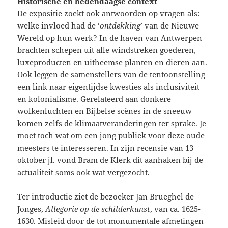
Historische en hedendaagse context
De expositie zoekt ook antwoorden op vragen als:
welke invloed had de ‘
ontdekking
’ van de Nieuwe
Wereld op hun werk? In de haven van Antwerpen
brachten schepen uit alle windstreken goederen,
luxeproducten en uitheemse planten en dieren aan.
Ook leggen de samenstellers van de tentoonstelling
een link naar eigentijdse kwesties als inclusiviteit
en kolonialisme. Gerelateerd aan donkere
wolkenluchten en Bijbelse scènes in de sneeuw
komen zelfs de klimaatveranderingen ter sprake. Je
moet toch wat om een jong publiek voor deze oude
meesters te interesseren. In zijn recensie van 13
oktober jl. vond Bram de Klerk dit aanhaken bij de
actualiteit soms ook wat vergezocht.
Ter introductie ziet de bezoeker Jan Brueghel de
Jonges,
Allegorie op de schilderkunst
, van ca. 1625-
1630. Misleid door de tot monumentale afmetingen