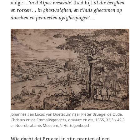
volgt: …
’in d’Alpes wesende’
[had hij]
al die berghen
en rotsen … in gheswolghen, en t’huis ghecomen op
doecken en penneelen uytghespogen’
….
Johannes I en Lucas van Doetecum naar Pieter Bruegel de Oude,
Christus en de Emmaüsgangers, gravure en ets, 1555, 32,3 x 42,3
c. Noordbrabants Museum, ’s Hertogenbosch
Wie dacht dat Bruegel in zijn prenten alleen