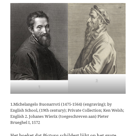
2
1
1.Michelangelo Buonarroti (1475-1564) (engraving); by
English School, (19th century); Private Collection; Ken Welsh;
English 2. Johanes Wierix (toegeschreven aan) Pieter
Brueghel I, 1572
Het boeket dat
Pictura
schildert lijkt op het grote