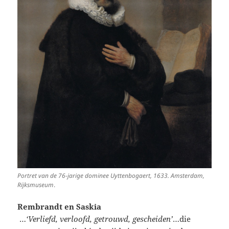
Portret van de 76-jarige dominee Uyttenbogaert, 1633. Amsterdam,
Rijksmuseum
.
Rembrandt en Saskia
…
‘Verliefd, verloofd, getrouwd, gescheiden’
…die