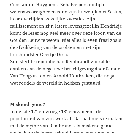
Constantijn Huyghens. Behalve persoonlijke
wetenswaardigheden rond zijn huwelijk met Saskia,
haar overlijden, zakelijke kwesties, zijn
faillissement en zijn latere levensgezellin Hendrikje
komt de lezer nog veel meer over deze icoon van de
Gouden Eeuw te weten. Niet alles is even fraai zoals
de afwikkeling van de problemen met zijn
huishoudster Geertje Dircx.
Zijn slechte reputatie had Rembrandt vooral te
danken aan de negatieve berichtgeving door Samuel
Van Hoogstraten en Arnold Houbraken, die nogal
wat roddels de wereld in hebben gestuurd.
Miskend genie?
e
e
In de late 17
en vroege 18
eeuw neemt de
populariteit van zijn werk af. Dat had niets te maken
met de mythe van Rembrandt als miskend genie,
zoals ik op de lagere school leerde, maar met een