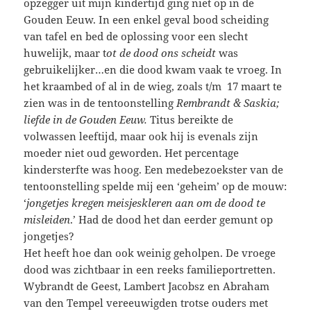
opzegger uit mijn kindertijd ging niet op in de
Gouden Eeuw. In een enkel geval bood scheiding
van tafel en bed de oplossing voor een slecht
huwelijk, maar t
ot de dood ons scheidt
was
gebruikelijker…en die dood kwam vaak te vroeg. In
het kraambed of al in de wieg, zoals t/m 17 maart te
zien was in de tentoonstelling
Rembrandt & Saskia;
liefde in de Gouden Eeuw.
Titus bereikte de
volwassen leeftijd, maar ook hij is evenals zijn
moeder niet oud geworden. Het percentage
kindersterfte was hoog. Een medebezoekster van de
tentoonstelling spelde mij een ‘geheim’ op de mouw:
‘
jongetjes kregen meisjeskleren aan om de dood te
misleiden
.’ Had de dood het dan eerder gemunt op
jongetjes?
Het heeft hoe dan ook weinig geholpen. De vroege
dood was zichtbaar in een reeks familieportretten.
Wybrandt de Geest, Lambert Jacobsz en Abraham
van den Tempel vereeuwigden trotse ouders met