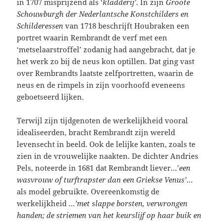
in 1707 misprijzend als ‘
kladderij’
. In zijn
Groote
Schouwburgh der Nederlantsche Konstchilders en
Schilderessen
van 1718 beschrijft Houbraken een
portret waarin Rembrandt de verf met een
‘metselaarstroffel’ zodanig had aangebracht, dat je
het werk zo bij de neus kon optillen. Dat ging vast
over Rembrandts laatste zelfportretten, waarin de
neus en de rimpels in zijn voorhoofd eveneens
geboetseerd lijken.
Terwijl zijn tijdgenoten de werkelijkheid vooral
idealiseerden, bracht Rembrandt zijn wereld
levensecht in beeld. Ook de lelijke kanten, zoals te
zien in de vrouwelijke naakten. De dichter Andries
Pels, noteerde in 1681 dat Rembrandt liever…’
een
wasvrouw of turftrapster dan een Griekse Venus’
…
als model gebruikte. Overeenkomstig de
werkelijkheid …
’met slappe borsten, verwrongen
handen; de striemen van het keurslijf op haar buik en