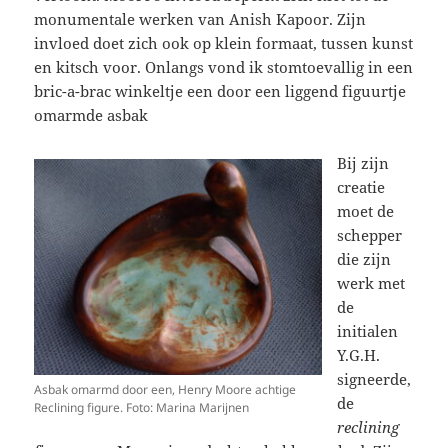
monumentale werken van Anish Kapoor. Zijn
invloed doet zich ook op klein formaat, tussen kunst
en kitsch voor. Onlangs vond ik stomtoevallig in een
bric-a-brac winkeltje een door een liggend figuurtje
omarmde asbak
Bij zijn
creatie
moet de
schepper
die zijn
werk met
de
initialen
Y.G.H.
signeerde,
Asbak omarmd door een, Henry Moore achtige
de
Reclining figure. Foto: Marina Marijnen
reclining