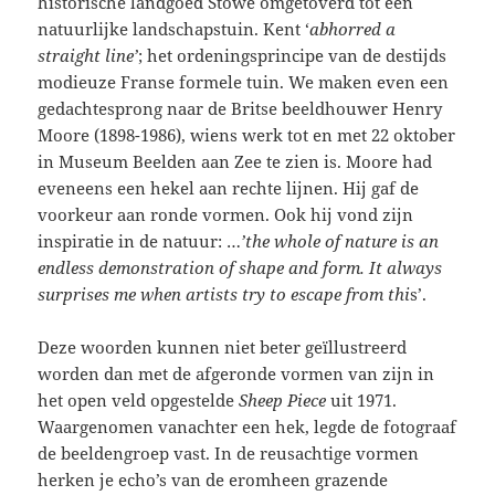
historische landgoed Stowe omgetoverd tot een
natuurlijke landschapstuin. Kent ‘
abhorred a
straight line’
; het ordeningsprincipe van de destijds
modieuze Franse formele tuin. We maken even een
gedachtesprong naar de Britse beeldhouwer Henry
Moore (1898-1986), wiens werk tot en met 22 oktober
in Museum Beelden aan Zee te zien is. Moore had
eveneens een hekel aan rechte lijnen. Hij gaf de
voorkeur aan ronde vormen. Ook hij vond zijn
inspiratie in de natuur: …
’the whole of nature is an
endless demonstration of shape and form. It always
surprises me when artists try to escape from thi
s’.
Deze woorden kunnen niet beter geïllustreerd
worden dan met de afgeronde vormen van zijn in
het open veld opgestelde
Sheep Piece
uit 1971.
Waargenomen vanachter een hek, legde de fotograaf
de beeldengroep vast. In de reusachtige vormen
herken je echo’s van de eromheen grazende