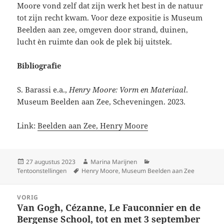
Moore vond zelf dat zijn werk het best in de natuur
tot zijn recht kwam. Voor deze expositie is Museum
Beelden aan zee, omgeven door strand, duinen,
lucht èn ruimte dan ook de plek bij uitstek.
Bibliografie
S. Barassi e.a.,
Henry Moore: Vorm en Materiaal
.
Museum Beelden aan Zee, Scheveningen. 2023.
Link:
Beelden aan Zee, Henry Moore
Geplaatst
Auteur
Categorieën
27 augustus 2023
Marina Marijnen
op
Tags
Tentoonstellingen
Henry Moore
,
Museum Beelden aan Zee
Bericht
VORIG
navigatie
Van Gogh, Cézanne, Le Fauconnier en de
Vorig
Bergense School, tot en met 3 september
bericht: