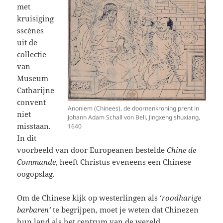
met
kruisiging
sscènes
uit de
collectie
van
Museum
Catharijne
convent
Anoniem (Chinees), de doornenkroning prent in
niet
Johann Adam Schall von Bell, Jingxeng shuxiang,
misstaan.
1640
In dit
voorbeeld van door Europeanen bestelde
Chine de
Commande
, heeft Christus eveneens een Chinese
oogopslag.
Om de Chinese kijk op westerlingen als ‘
roodharige
barbaren’
te begrijpen, moet je weten dat Chinezen
hun land als het centrum van de wereld