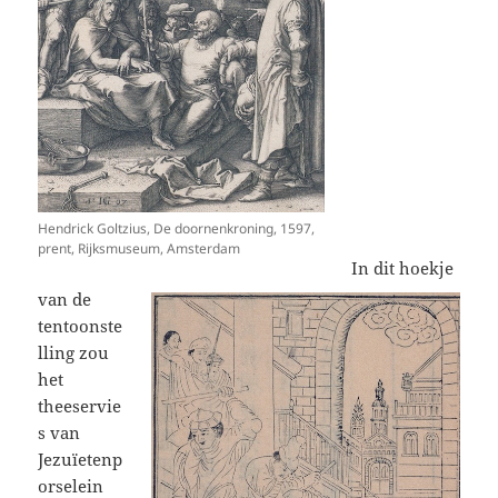
Hendrick Goltzius, De doornenkroning, 1597,
prent, Rijksmuseum, Amsterdam
In dit hoekje
van de
tentoonste
lling zou
het
theeservie
s van
Jezuïetenp
orselein