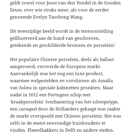
geldt zowel voor Joost van den Vondel in de Gouden
Eeuw, over wie straks meer, als voor de eerder
genoemde Evelyn Taocheng Wang.
Dit tweezijdige beeld wordt in de tentoonstelling
geïllustreerd aan de hand van geschreven,
getekende en geschilderde bronnen én porselein!
Het populaire Chinese porselein, deels als ballast
aangevoerd, veroverde de Europese markt.
Aanvankelijk was het nog een luxe product,
waarmee welgestelden en vorstinnen als Amalia
van Solms in speciale kabinetten pronkten. Maar
nadat in 1612 een Portugees schip met
‘kraakporselein’ (verbastering van het scheepstype,
een
caraque
) door de Hollanders gekaapt was raakte
de markt overspoeld met Chinees porselein. Het was
zelfs in de meest eenvoudige huishoudens te
vinden. Plateelbakkers in Delft en andere steden,