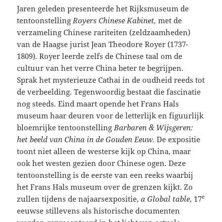
Jaren geleden presenteerde het Rijksmuseum de
tentoonstelling
Royers Chinese Kabinet,
met de
verzameling Chinese rariteiten (zeldzaamheden)
van de Haagse jurist Jean Theodore Royer (1737-
1809). Royer leerde zelfs de Chinese taal om de
cultuur van het verre China beter te begrijpen.
Sprak het mysterieuze Cathai in de oudheid reeds tot
de verbeelding. Tegenwoordig bestaat die fascinatie
nog steeds. Eind maart opende het Frans Hals
museum haar deuren voor de letterlijk en figuurlijk
bloemrijke tentoonstelling
Barbaren & Wijsgeren:
het beeld van China in de Gouden Eeuw
. De expositie
toont niet alleen de westerse kijk op China, maar
ook het westen gezien door Chinese ogen. Deze
tentoonstelling is de eerste van een reeks waarbij
het Frans Hals museum over de grenzen kijkt. Zo
e
zullen tijdens de najaarsexpositie,
a
Global
table
, 17
eeuwse stillevens als historische documenten