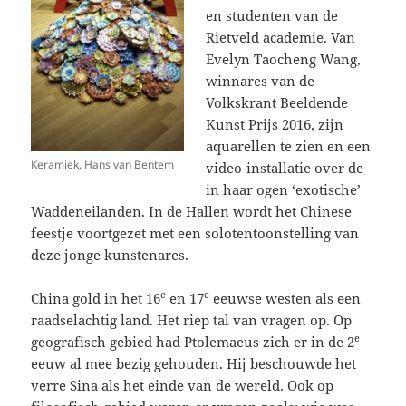
en studenten van de
Rietveld academie. Van
Evelyn Taocheng Wang,
winnares van de
Volkskrant Beeldende
Kunst Prijs 2016, zijn
aquarellen te zien en een
Keramiek, Hans van Bentem
video-installatie over de
in haar ogen ‘exotische’
Waddeneilanden. In de Hallen wordt het Chinese
feestje voortgezet met een solotentoonstelling van
deze jonge kunstenares.
e
e
China gold in het 16
en 17
eeuwse westen als een
raadselachtig land. Het riep tal van vragen op. Op
e
geografisch gebied had Ptolemaeus zich er in de 2
eeuw al mee bezig gehouden. Hij beschouwde het
verre Sina als het einde van de wereld. Ook op