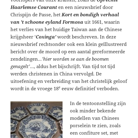
Haarlemse Courant
en een nieuwsbrief door
Chrispijn de Passe, het
Kort en bondigh verhaal
van ’t schoone eyland Formosa
uit 1661, waarin
het verlies van het huidige Taiwan aan de Chinese
krijgsheer ‘
Coxinga’
wordt beschreven. In deze
nieuwsbrief rechtsonder ook een klein geïllustreerd
bericht over de moord op een aantal gereformeerde
zendelingen
…’hier worden se aan de boomen
genagelt’
…, aldus het bijschrijft. Van tijd tot tijd
werden christenen in China vervolgd. De
uitoefening en verbreiding van het christelijk geloof
e
wordt in de vroege 18
eeuw definitief verboden.
In de tentoonstelling zijn
ook minder bekende
modellen van Chinees
porselein te zien, zoals
een confiture set, met