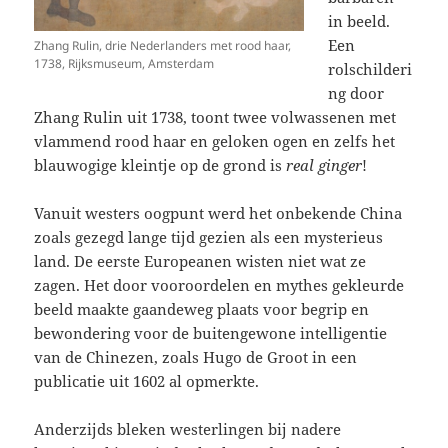
in beeld.
Een
Zhang Rulin, drie Nederlanders met rood haar,
1738, Rijksmuseum, Amsterdam
rolschilderi
ng door
Zhang Rulin uit 1738, toont twee volwassenen met
vlammend rood haar en geloken ogen en zelfs het
blauwogige kleintje op de grond is
real ginger
!
Vanuit westers oogpunt werd het onbekende China
zoals gezegd lange tijd gezien als een mysterieus
land. De eerste Europeanen wisten niet wat ze
zagen. Het door vooroordelen en mythes gekleurde
beeld maakte gaandeweg plaats voor begrip en
bewondering voor de buitengewone intelligentie
van de Chinezen, zoals Hugo de Groot in een
publicatie uit 1602 al opmerkte.
Anderzijds bleken westerlingen bij nadere