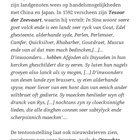
zijn landgenoten wees op handelsmogelijkheden
met China en Japan. In 1592 verscheen zijn
Tesoor
der Zeevaart
, waarin hij vertelt:
In Sina woont seere
goet volck ende is een landt seer ryck van Gout, Edel
ghesteente, alderhande syde, Perlen, Perlemoer,
Camfer, Quicksilver, Rhabarber, Goutdraet, Muscus
ende van al dat men mach bedincken,[…]…
D’inwoonders… hebben Afgoden als Duyuelen in hun
kercken gheschildert die sy eeren. Sy laten hun nagels
groeyen also lanck als sy mogen, […] D’inwoonders
van desen lande zyn brassers, sy eten alderhande
spyse, maer liever van een hont dan van eenich ander
wiltbraet oft gedierte. Sy maecken henlieder wyn oft
dranck van Rys, […] nochtans zyn sy cloecksinnighe
lieden, die alle dinghen connen seer subtylyck ende
scherpsinnich maecken’….
De tentoonstelling laat ook nieuwsbrieven zien,
voorlopers van onze kranten, zoals de
Oprechte