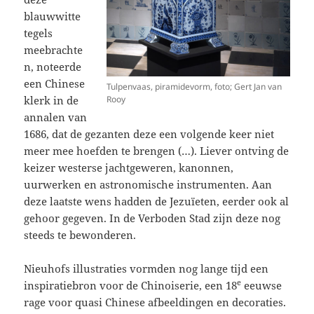
blauwwitte
tegels
meebrachte
n, noteerde
een Chinese
Tulpenvaas, piramidevorm, foto; Gert Jan van
klerk in de
Rooy
annalen van
1686, dat de gezanten deze een volgende keer niet
meer mee hoefden te brengen (…). Liever ontving de
keizer westerse jachtgeweren, kanonnen,
uurwerken en astronomische instrumenten. Aan
deze laatste wens hadden de Jezuïeten, eerder ook al
gehoor gegeven. In de Verboden Stad zijn deze nog
steeds te bewonderen.
Nieuhofs illustraties vormden nog lange tijd een
e
inspiratiebron voor de Chinoiserie, een 18
eeuwse
rage voor quasi Chinese afbeeldingen en decoraties.