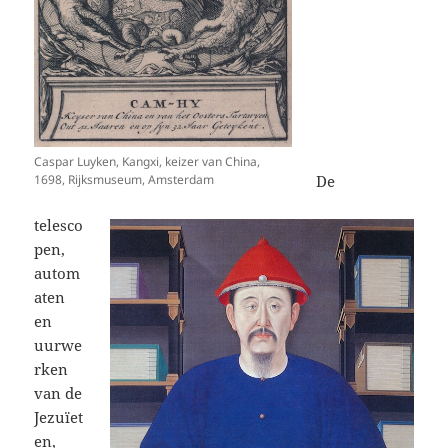
Caspar Luyken, Kangxi, keizer van China,
1698, Rijksmuseum, Amsterdam
De
telesco
pen,
autom
aten
en
uurwe
rken
van de
Jezuïet
en,