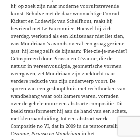
hij op zoek zijn naar moderne vooruitstrevende
kunst. Behalve met de daar woonachtige Conrad
Kickert en Lodewijk van Schelfhout, raakt hij
bevriend met Le Fauconnier. Hoewel hij zich
overdag, werkend als een kluizenaar niet liet zien,
was Mondriaan ’s avonds overal een graag geziene
gast: hij kreeg zelfs de bijnaam: ‘Piet-zie-je-me-niet’!
Geïnspireerd door Picasso en Cézanne, die de
natuur in vereenvoudigde, geometrische vormen
weergaven, zet Mondriaan zijn zoektocht naar
verdere reductie van zijn onderwerp voort. De
sporen van een gesloopt huis met rechthoeken van
wandbehang waar ooit kamers waren, vormden
over de gehele muur een abstracte compositie. Dit
beeld transformeert hij aan de hand van een schets,
met kleuraanduiding, tot een abstract werk
Compositie no VI, dat in 2009 in de tentoonstelling
Cézanne, Picasso en Mondriaan
in het