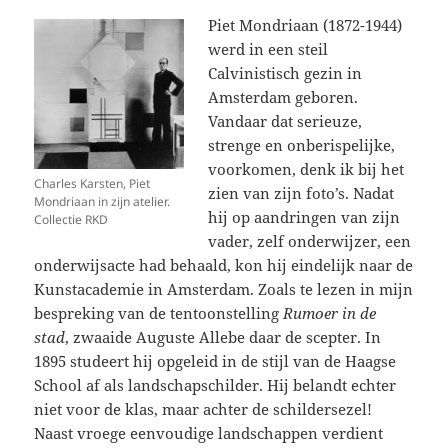
Piet Mondriaan (1872-1944)
werd in een steil
Calvinistisch gezin in
Amsterdam geboren.
Vandaar dat serieuze,
strenge en onberispelijke,
voorkomen, denk ik bij het
Charles Karsten, Piet
zien van zijn foto’s.
Nadat
Mondriaan in zijn atelier.
hij op aandringen van zijn
Collectie RKD
vader, zelf onderwijzer, een
onderwijsacte had behaald, kon hij eindelijk naar de
Kunstacademie in Amsterdam. Zoals te lezen in mijn
bespreking van de tentoonstelling
Rumoer in de
stad
, zwaaide Auguste Allebe daar de scepter. In
1895 studeert hij opgeleid in de stijl van de Haagse
School af als landschapschilder. Hij belandt echter
niet voor de klas, maar achter de schildersezel!
Naast vroege eenvoudige landschappen verdient