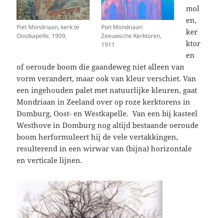
mol
en,
Piet Mondriaan, kerk te
Piet Mondriaan
ker
Oostkapelle, 1909,
Zeeuwsche Kerktoren,
ktor
1911
en
of oeroude boom die gaandeweg niet alleen van
vorm verandert, maar ook van kleur verschiet. Van
een ingehouden palet met natuurlijke kleuren, gaat
Mondriaan in Zeeland over op roze kerktorens in
Domburg, Oost- en Westkapelle. Van een bij kasteel
Westhove in Domburg nog altijd bestaande oeroude
boom herformuleert hij de vele vertakkingen,
resulterend in een wirwar van (bijna) horizontale
en verticale lijnen.