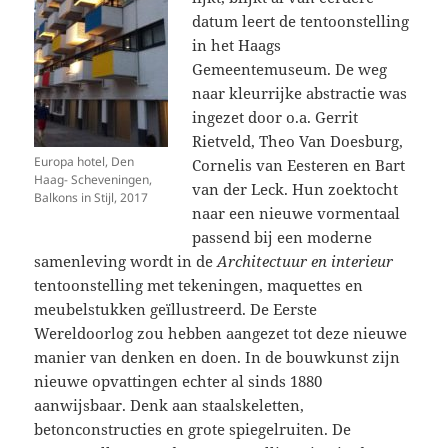
datum leert de tentoonstelling
in het Haags
Gemeentemuseum. De weg
naar kleurrijke abstractie was
ingezet door o.a. Gerrit
Rietveld, Theo Van Doesburg,
Europa hotel, Den
Cornelis van Eesteren en Bart
Haag- Scheveningen,
van der Leck. Hun zoektocht
Balkons in Stijl, 2017
naar een nieuwe vormentaal
passend bij een moderne
samenleving wordt in de
Architectuur en interieur
tentoonstelling met tekeningen, maquettes en
meubelstukken geïllustreerd. De Eerste
Wereldoorlog zou hebben aangezet tot deze nieuwe
manier van denken en doen. In de bouwkunst zijn
nieuwe opvattingen echter al sinds 1880
aanwijsbaar. Denk aan staalskeletten,
betonconstructies en grote spiegelruiten. De