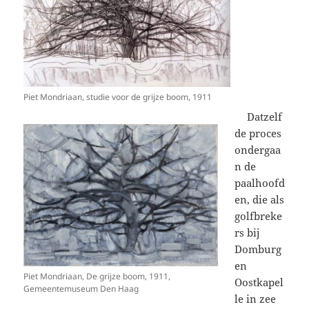
Piet Mondriaan, studie voor de grijze boom, 1911
Datzelf
de proces
ondergaa
n de
paalhoofd
en, die als
golfbreke
rs bij
Domburg
en
Piet Mondriaan, De grijze boom, 1911,
Oostkapel
Gemeentemuseum Den Haag
le in zee