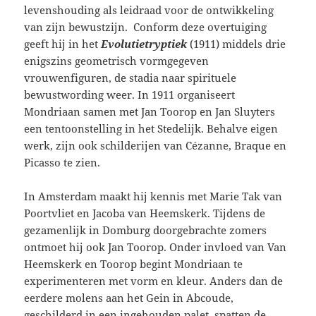
levenshouding als leidraad voor de ontwikkeling
van zijn bewustzijn. Conform deze overtuiging
geeft hij in het
Evolutietryptiek
(1911) middels drie
enigszins geometrisch vormgegeven
vrouwenfiguren, de stadia naar spirituele
bewustwording weer. In 1911 organiseert
Mondriaan samen met Jan Toorop en Jan Sluyters
een tentoonstelling in het Stedelijk. Behalve eigen
werk, zijn ook schilderijen van Cézanne, Braque en
Picasso te zien.
In Amsterdam maakt hij kennis met Marie Tak van
Poortvliet en Jacoba van Heemskerk. Tijdens de
gezamenlijk in Domburg doorgebrachte zomers
ontmoet hij ook Jan Toorop. Onder invloed van Van
Heemskerk en Toorop begint Mondriaan te
experimenteren met vorm en kleur. Anders dan de
eerdere molens aan het Gein in Abcoude,
geschilderd in een ingehouden palet, spatten de