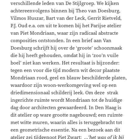
verschillende leden van De Stijlgroep. We kijken
achtereenvolgens binnen bij Theo van Doesburg,
Vilmos Huszar, Bart van der Leck, Gerrit Rietveld,
P.J. Oud e.a. om uit te komen bij het Parijse atelier
van Piet Mondriaan, waar zijn radicaal abstracte
composities ontstonden. In een brief aan Van
Doesburg schrijft hij over de ‘groote’ schoonmaak
die hij heeft gehouden, omdat hij in ‘zoo’n vuile
boel’ niet kan werken. Het resultaat is bijzonder:
tegen een voor die tijd modern wit decor plaatste
Mondriaan rood, geel en blauw beschilderde platen,
waardoor zijn woon-werkomgeving wel op een
driedimensionaal schilderij leek. Om deze strak
ingerichte ruimte wordt Mondriaan tot de huidige
dag door architecten gewaardeerd. In Den Haag is
dit atelier op ware grootte nagebouwd; een ruimte
met witte muren, waarin alles is teruggebracht tot
een geometrische essentie. Na een bezoek aan dit
atelier zei tijdgenoot Piet Zwart: …
’het was of ik bij