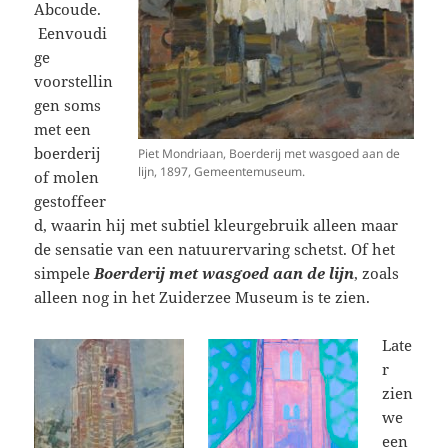
Abcoude.
Eenvoudi
ge
voorstellin
gen soms
met een
boerderij
Piet Mondriaan, Boerderij met wasgoed aan de
lijn, 1897, Gemeentemuseum.
of molen
gestoffeer
d, waarin hij met subtiel kleurgebruik alleen maar
de sensatie van een natuurervaring schetst. Of het
simpele
Boerderij met wasgoed
aan de lijn
, zoals
alleen nog in het Zuiderzee Museum is te zien.
Late
r
zien
we
een