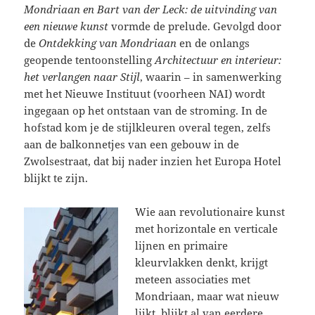
Mondriaan en Bart van der Leck: de uitvinding van
een nieuwe kunst
vormde de prelude. Gevolgd door
de
Ontdekking van Mondriaan
en de onlangs
geopende tentoonstelling
Architectuur en interieur:
het verlangen naar Stijl
, waarin – in samenwerking
met het Nieuwe Instituut (voorheen NAI) wordt
ingegaan op het ontstaan van de stroming. In de
hofstad kom je de stijlkleuren overal tegen, zelfs
aan de balkonnetjes van een gebouw in de
Zwolsestraat, dat bij nader inzien het Europa Hotel
blijkt te zijn.
Wie aan revolutionaire kunst
met horizontale en verticale
lijnen en primaire
kleurvlakken denkt, krijgt
meteen associaties met
Mondriaan, maar wat nieuw
lijkt, blijkt al van eerdere