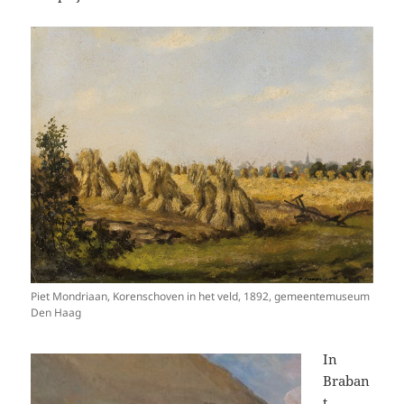
Piet Mondriaan, Korenschoven in het veld, 1892, gemeentemuseum
Den Haag
In
Braban
t