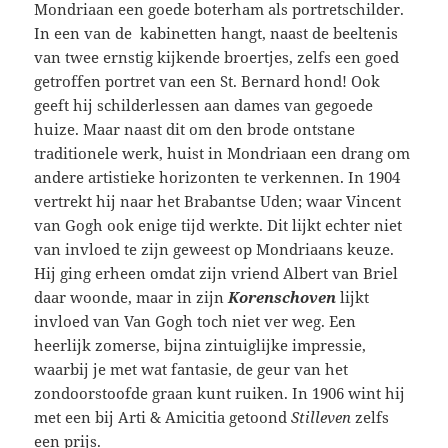
Mondriaan een goede boterham als portretschilder.
In een van de kabinetten hangt, naast de beeltenis
van twee ernstig kijkende broertjes, zelfs een goed
getroffen portret van een St. Bernard hond! Ook
geeft hij schilderlessen aan dames van gegoede
huize. Maar naast dit om den brode ontstane
traditionele werk, huist in Mondriaan een drang om
andere artistieke horizonten te verkennen. In 1904
vertrekt hij naar het Brabantse Uden; waar Vincent
van Gogh ook enige tijd werkte. Dit lijkt echter niet
van invloed te zijn geweest op Mondriaans keuze.
Hij ging erheen omdat zijn vriend Albert van Briel
daar woonde, maar in zijn
Korenschoven
lijkt
invloed van Van Gogh toch niet ver weg. Een
heerlijk zomerse, bijna zintuiglijke impressie,
waarbij je met wat fantasie, de geur van het
zondoorstoofde graan kunt ruiken. In 1906 wint hij
met een bij Arti & Amicitia getoond
Stilleven
zelfs
een prijs.