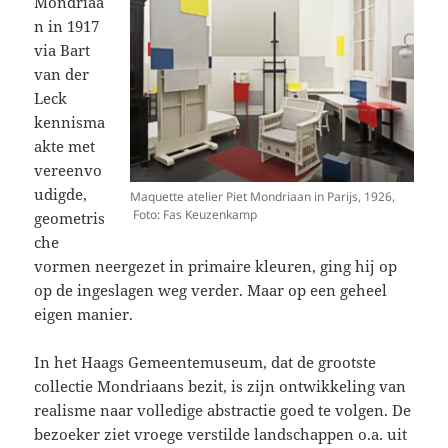
Mondriaa
n in 1917
via Bart
van der
Leck
kennisma
akte met
vereenvo
udigde,
Maquette atelier Piet Mondriaan in Parijs, 1926,
Foto: Fas Keuzenkamp
geometris
che
vormen neergezet in primaire kleuren, ging hij op
op de ingeslagen weg verder. Maar op een geheel
eigen manier.
In het Haags Gemeentemuseum, dat de grootste
collectie Mondriaans bezit, is zijn ontwikkeling van
realisme naar volledige abstractie goed te volgen. De
bezoeker ziet vroege verstilde landschappen o.a. uit