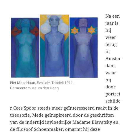
Na een
jaar is
hij
weer
terug
in
Amster
dam,
waar
hij
Piet Mondriaan, Evolutie, Triptiek 1911,
door
Gemeentemuseum den Haag
portret
schilde
r Cees Spoor steeds meer geïnteresseerd raakt in de
theosofie. Mede geïnspireerd door de geschriften
van de indertijd invloedrijke Madame Blavatsky en
de filosoof Schoenmaker, omarmt hij deze