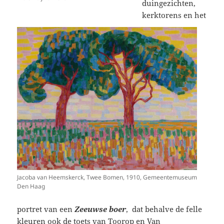
duingezichten,
kerktorens en het
Jacoba van Heemskerck, Twee Bomen, 1910, Gemeentemuseum
Den Haag
portret van een
Zeeuwse boer
, dat behalve de felle
kleuren ook de toets van Toorop en Van