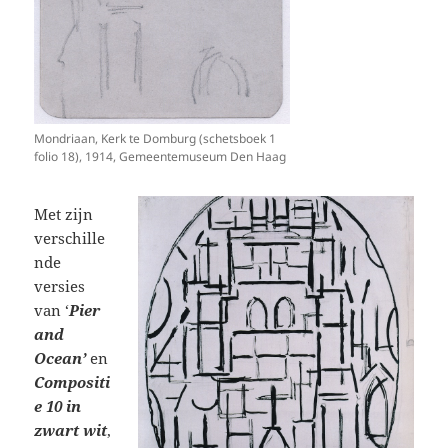
Mondriaan, Kerk te Domburg (schetsboek 1
folio 18), 1914, Gemeentemuseum Den Haag
Met zijn
verschille
nde
versies
van ‘
Pier
and
Ocean’
en
Compositi
e 10 in
zwart wit
,